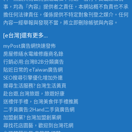
事，均為『內容』提供者之責任，本網站概不負責也不承
擔任何法律責任，僅係提供不特定對象刊登之媒介。任何
內容一經舉報與發現不當，將立即刪除帳號與內容。
[e台灣]還有更多…
myPost廣告網
快速發佈
房屋修繕
水電維修廠商名錄
行銷必用:台灣B2B
分類廣告
貼近日常的
eTaiwan廣告網
SEO搜尋引擎優化
增加外連
搜尋生活服務? 台灣
生活黃頁
赴台遊,台灣旅遊
，旅遊好康
送禮伴手禮，台灣美食
伴手禮
推薦
二手貨廣告:2Hand
二手貨
廣告網
加盟創業? 台灣
加盟創業
網
尋找花店園藝，歡迎到
台灣花網