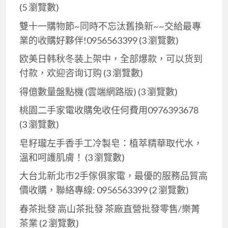
(5 瀏覽數)
雙十一購物節~同時不忘汰舊換新~~交給最專
業的收購好夥伴!0956563399
(3 瀏覽數)
欧美日韩秋冬装上架中，全部爆款，可以货到
付款，欢迎咨询订购
(3 瀏覽數)
得億數量盤點機 (雲端網路版)
(3 瀏覽數)
桃園二手家電收購免收任何費用0976393678
(3 瀏覽數)
皂籽瓏左手香手工冷製皂：植萃精華取代水，
溫和呵護肌膚！
(3 瀏覽數)
大台北新北市2手傢俱家電，最優的服務品質高
價收購，聯絡專線: 0956563399
(2 瀏覽數)
春茶批發 高山茶批發 茶廠直營批發零售/樂菁
茶業
(2 瀏覽數)