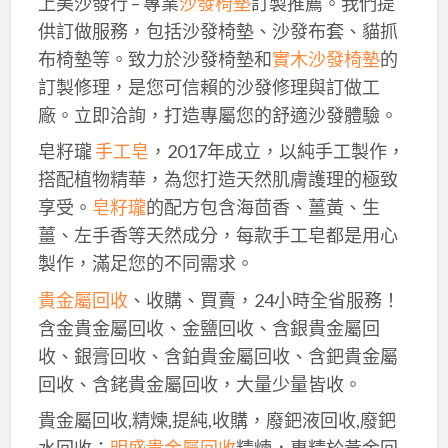
上美沙發行 – 專業
沙發椅墊
訂製推薦。我們提
供訂做服務，包括沙發椅墊、沙發布套、貓抓
布椅墊等。致力於沙發椅墊和
實木沙發椅墊
的
訂製修理，是您可信賴的沙發修理與訂做工
廠。立即洽詢，打造專屬您的舒適沙發體驗。
皂籽瓏
手工皂
，2017年成立，以純手工製作，
搭配植物精華，為您打造天然肌膚護理的極致
享受。
皂籽瓏
的配方包含海茴香、薑黃、生
薑、左手香等天然成分，每款手工皂都是用心
製作，滿足您的不同需求。
貴金屬回收
、收購、買賣，24小時全省服務！
含金貴金屬回收、金鹽回收、含銀貴金屬回
收、銀膏回收、含鉑貴金屬回收、含鈀貴金屬
回收、含銠貴金屬回收，大量少量皆收。
貴金屬回收,精煉,提純,收購，廢鈀液回收,廢鈀