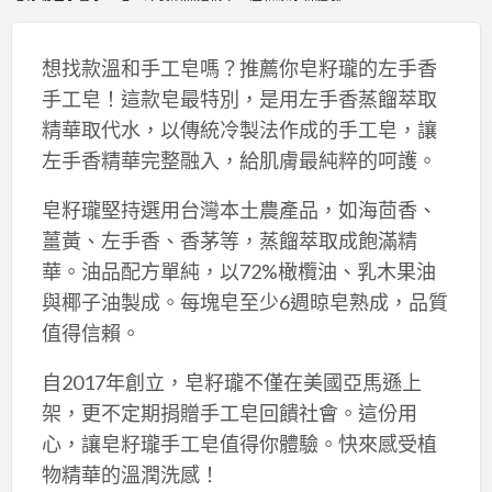
想找款溫和手工皂嗎？推薦你皂籽瓏的左手香
手工皂！這款皂最特別，是用左手香蒸餾萃取
精華取代水，以傳統冷製法作成的手工皂，讓
左手香精華完整融入，給肌膚最純粹的呵護。
皂籽瓏堅持選用台灣本土農產品，如海茴香、
薑黃、左手香、香茅等，蒸餾萃取成飽滿精
華。油品配方單純，以72%橄欖油、乳木果油
與椰子油製成。每塊皂至少6週晾皂熟成，品質
值得信賴。
自2017年創立，皂籽瓏不僅在美國亞馬遜上
架，更不定期捐贈手工皂回饋社會。這份用
心，讓皂籽瓏手工皂值得你體驗。快來感受植
物精華的溫潤洗感！