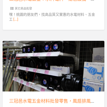
料
電
其它商品批發
料、
嘿！桃園的朋友們，找高品質又實惠的水電材料、五金
工
[…]
衛
浴
設
備、
電
三
動
冠
工
邑
具
水
批
電
發
五
零
金
售，
材
水
三冠邑水電五金材料批發零售，風扇排風機齊全，歡迎洽購！
料
電