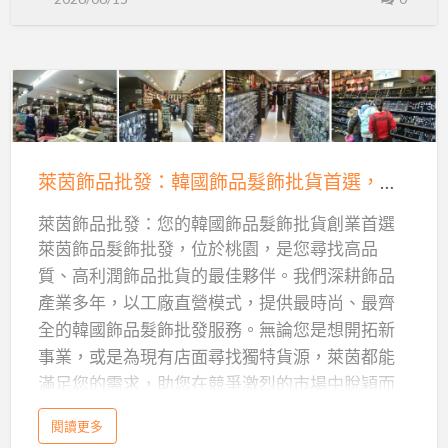
務，可以放入可點擊的網站連結 關鍵字 幫助平台
廣
一
分類、讓人搜尋到你，用英文逗號隔開 網址或聯
告
文
絡方式 讓潛在客戶知道怎麼找你 掌握這四個欄位
案
分
怎
的特性，才能讓 AI 幫你生成最精準的內容。 ▌怎
麼
鐘
寫
麼給 AI 下指令？一個公式搞定 打開 ChatGPT、
？
生
用
Gemini 或 Claude，把以下這段「提示詞
萊
C
成
h
（Prompt）」複製貼上，再依你的狀況填入括號
a
茵
t
標
內的資訊：
萬用提示詞範本 請幫我撰寫一則免
G
飾
P
萊茵飾品批發：韓國飾品髮飾批貨首選，工廠直營，全國最低價！
費網路分類廣告文案，格式如下： 1. 標題（20字
題
T
品
/
以內，要吸引…
＋
G
萊茵飾品批發：您的韓國飾品髮飾批貨創業首選
批
e
內
m
萊茵飾品髮飾批發，位於桃園，是您尋找高品
i
發：
n
文
質、高利潤飾品批貨的最佳夥伴。我們深耕飾品
i
韓
/
＋
C
產業多年，以工廠直營模式，提供最時尚、最齊
國
l
關
a
全的韓國飾品髮飾批發服務。無論您是想開拓新
飾
u
鍵
d
事業，或是為現有店面尋找獨特貨源，萊茵都能
e
品
一
字，
滿足您的需求，助您在競爭激烈的市場中脫穎而
分
髮
鐘
新
生
出。
飾
成
a
閱讀更多
手
標
b
批
題