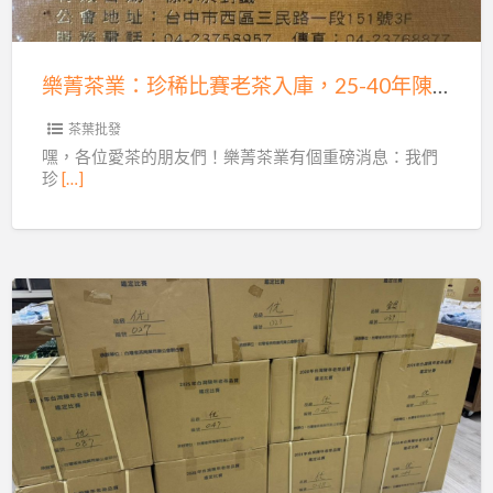
稀
限
比
量
賽
供
樂菁茶業：珍稀比賽老茶入庫，25-40年陳年老茶批發限量供應！
老
應
茶
茶葉批發
中！
入
嘿，各位愛茶的朋友們！樂菁茶業有個重磅消息：我們
珍
[…]
庫，
25-
40
年
陳
2026
年
特
老
等
茶
獎！
批
樂
發
菁
限