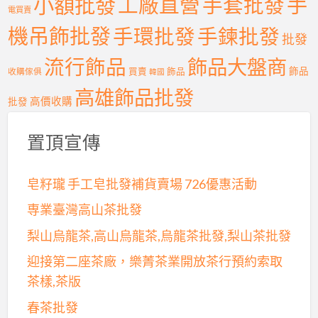
小額批發
手
工廠直營
手套批發
電買賣
機吊飾批發
手環批發
手鍊批發
批發
流行飾品
飾品大盤商
飾品
收購傢俱
買賣
飾品
韓國
高雄飾品批發
高價收購
批發
置頂宣傳
皂籽瓏 手工皂批發補貨賣場 726優惠活動
専業臺灣高山茶批發
梨山烏龍茶,高山烏龍茶,烏龍茶批發,梨山茶批發
迎接第二座茶廠，樂菁茶業開放茶行預約索取
茶樣,茶版
春茶批發