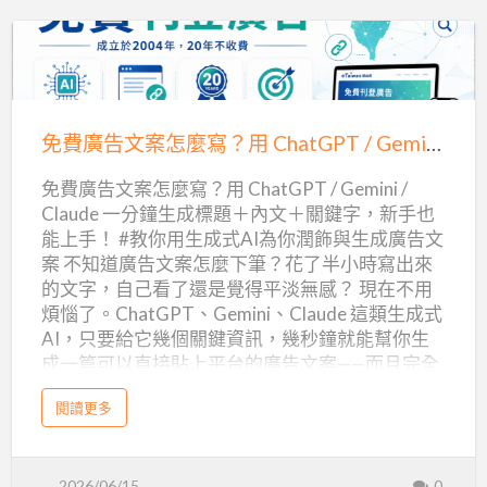
高
業
2
求，因此特別引進這款榮獲多項殊榮的極品，期
榮
6
山
獲
東
2
待與您一同分享這份來自台灣土地的珍貴獻禮。
方
0
茶
美
2
免
人
6
王
比
2026東方美人比賽茶：台灣茶葉的璀璨之星東方
台
賽
費
灣
美人茶的獨特魅力
茶
級
陳
批
廣
年
發
免費廣告文案怎麼寫？用 ChatGPT / Gemini / Claude 一分鐘生成標題＋內文＋關鍵字，新手也能上手！
東方美人茶，又稱椪風茶或白毫烏龍茶，是台灣
的
老
：
告
茶
台
茶葉中極具特色的一款。它屬於所有部分發酵茶
競
極
灣
賽
免費廣告文案怎麼寫？用 ChatGPT / Gemini /
文
高
佳
中，發酵程度最重的茶品，賦予其獨特的風味與
品
山
績
Claude 一分鐘生成標題＋內文＋關鍵字，新手也
茶
案
！
色澤。其中，以「青大冇」茶種所製成的品質最
王
享
能上手！ #教你用生成式AI為你潤飾與生成廣告文
專
級
怎
業
的
佳。
案 不知道廣告文案怎麼下筆？花了半小時寫出來
受
茶
極
麼
葉
品
的文字，自己看了還是覺得平淡無感？ 現在不用
批
享
發
東方美人茶的誕生，源於一場與大自然的奇妙邂
寫？
受
煩惱了。ChatGPT、Gemini、Claude 這類生成式
供
應
逅。在仲夏六、七月，即芒種前後十天，當氣候
用
AI，只要給它幾個關鍵資訊，幾秒鐘就能幫你生
商
，
成一篇可以直接貼上平台的廣告文案——而且完全
悶熱時，茶樹嫩芽會受到小綠葉蟬（俗稱浮塵
ChatGPT
頂
級
免費。 這篇文章就手把手教你怎麼用。 ▌先認識
子）的吸食，這種現象稱為「著涎」。正是因…
/
老
茶
a
閱讀更多
刊登欄位，才能對症下藥 在我們的平台刊登廣
批
b
Gemini
發
o
告，欄位只有四個： 欄位 說明 標題 廣告的門面，
首
u
/
選
t
決定有沒有人點進來看 內文 介紹你的產品／服
免
Claude
2026/06/15
0
費