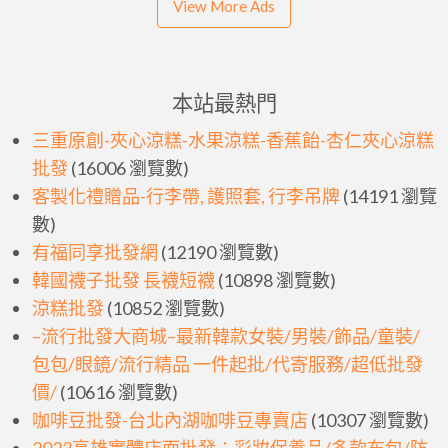
View More Ads
海
拔
高
山
本站最熱門
茶
三重原創-夾心涼糕-水果涼糕-香蕉飴-杏仁夾心涼糕
批
批發
(16006 瀏覽數)
發
客製化禮贈品-行李帶, 護照套, 行李吊牌
(14191 瀏覽
數)
有福同享批發網
(12190 瀏覽數)
韓國襪子批發 長襪短襪
(10898 瀏覽數)
涼糕批發
(10852 瀏覽數)
–流行批發大商城–最新韓款女裝/男裝/飾品/童裝/
包包/眼鏡/流行精品 一件起批/代寄服務/超低批發
價/
(10616 瀏覽數)
咖啡豆批發-台北內湖咖啡豆專賣店
(10307 瀏覽數)