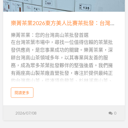
專
樂
2026台灣陳年老茶品質鑑定競賽：樂菁茶業的卓
業
越表現
菁
茶
「2026年台灣陳年老茶品質鑑定競賽」是台灣茶
茶
樂菁茶業2026東方美人比賽茶批發：台灣高山茶王級的極品享受
葉
界極具權威性的賽事，旨在評選出品質卓越、陳
業
批
化得宜的珍稀老茶。樂菁茶業憑藉其嚴謹的製茶
樂菁茶業：您的台灣高山茶批發首選
2026
發
在台灣茶葉市場中，尋找一位值得信賴的茶葉批
工藝、專業的儲存環境以及對台灣茶葉深刻的理
東
供
發供應商，是您事業成功的關鍵。樂菁茶業，深
解，在此次競賽中脫穎而出，榮獲多項殊榮。這
方
應
耕台灣高山茶領域多年，以其專業與友善的服
份榮耀不僅證明了樂菁茶業在老茶領域的專業實
美
商，
務，成為眾多茶葉批發夥伴的堅強後盾。我們擁
力，也為我們即將推出的比賽老茶系列，提供了
人
頂
有兩座高山製茶廠直營批發，專注於提供最純正
最堅實的品質保證。對於尋求高品質茶葉批發的
比
級
的台灣高山茶，從凍頂烏龍茶、杉林溪高山茶、
客戶而言，這無疑是一項值得信賴的指標。
賽
老
阿里山高山茶、梨山高山茶、大禹嶺茶到台灣紅
茶
珍稀比賽老茶入庫：25至40年陳年老茶批發，限
a
閱讀更多
茶
茶，每一款茶葉都承載著我們對品質的堅持。
b
批
o
量供應
a
閱讀更多
u
批
發：
b
t
o
今年，樂菁茶業隆重推出2026東方美人比賽茶，
樂
發
u
台
2026/07/08
0
菁
t
這不僅是一場味蕾的盛宴，更是台灣茶藝的極致
茶
樂
首
灣
業
菁
2
展現。我們深知茶葉批發夥伴對高品質茶葉的需
茶
選
0