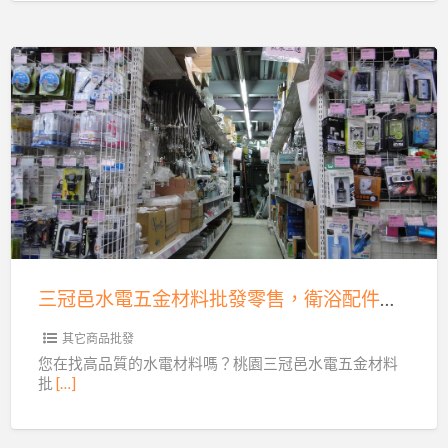
山
茶
王
三
春
冠
茶
邑
評
水
鑑，
電
頭
五
等
金
金
材
獎
三冠邑水電五金材料批發零售，衛浴配件、水龍頭、三角凡而齊全
料
入
批
其它商品批發
圍
發
您在找高品質的水電材料嗎？桃園三冠邑水電五金材料
率
批
[…]
零
75%！
售，
比
衛