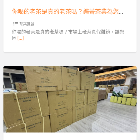
的
藏
你喝的老茶是真的老茶嗎？樂菁茶業為您把關，特等獎老茶安心選！
老
茶
茶葉批發
嗎？
你喝的老茶是真的老茶嗎？市場上老茶真假難辨，讓您
困
[…]
樂
菁
茶
業
為
樂
您
菁
把
茶
關，
業：
特
珍
等
稀
獎
25-
老