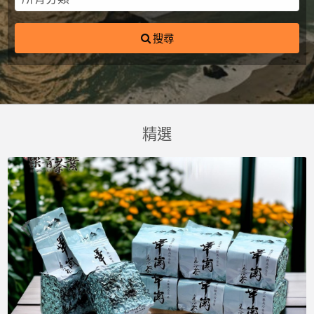
搜尋
精選
華
荖
樂
樂
頂
専
崗
葉
菁
菁
級
業
高
手
慈
慈
梨
臺
山
工
恩
恩
山
灣