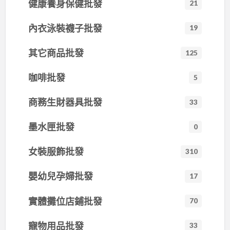
健康養身保健批發
21
手…
內衣泳裝襪子批發
19
其它商品批發
125
咖啡批發
5
商務生財器具批發
33
墨水匣批發
0
女裝服飾批發
310
嬰幼兒孕婦批發
17
實體攤位店鋪批發
70
寵物用品批發
33