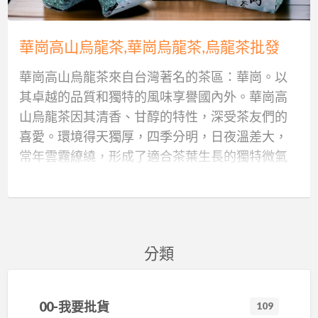
烏
皂
製
製
系
高
龍
茶
茶
秋
山
華崗高山烏龍茶,華崗烏龍茶,烏龍茶批發
荖葉手工皂
樂菁慈恩製茶廠-高山茶批發
樂菁慈恩製茶廠-高山茶批發
頂級梨山系秋茶 到貨歡迎批發零售
専業臺灣高山茶批發
茶,
廠-
廠-
茶
茶
華
高
高
到
批
華崗高山烏龍茶來自台灣著名的茶區：華崗。以
皂籽瓏工坊以荖葉製作成荖葉手工皂，屬於皂淨
夏天就是要做 #紅茶 高山，無毒，有機，蜜香，自
#2018春茶上市了 大家久等了歡迎來店試喝.... #台
#頂級梨山系秋茶 到貨歡迎批發零售 #大禹嶺 #福
（1）沒有試喝，怕品質踩到地雷。試喝完了，結
崗
山
山
貨
發
其卓越的品質和獨特的風味享譽國內外。華崗高
芷系列，命名為東方不荖，荖葉手工皂特色為採
產自銷 中興大學、成功大學、CAS有機三認證 #高
灣之最的大禹嶺 #福壽山的樣子 #華岡的力行 #梨
壽山農場邊 #華岡4區 #梨山 秋茶特色：重香氣、
果訂購寄過來的又不一樣！ （2）擔心茶葉的來源
烏
茶
茶
歡
山烏龍茶因其清香、甘醇的特性，深受茶友們的
用蒸餾萃取荖葉精質，以100%荖葉純露入皂，以
山茶批發 #高山茶量販 #品質安全第一 #各縣市茶
山的山水 #龍鳳峽的峽谷 #慈峰的甜柿 #高峰的最
高海拨、高品質、低單價 歡迎私訊或來電洽詢：
產地或者是不是進口茶！ （3）價格不公開、不透
龍
批
批
迎
喜愛。環境得天獨厚，四季分明，日夜溫差大，
冷製皂Cold Process 方式手工打皂，按照皂籽瓏一
行最佳合作夥伴！作茶葉生意，講求茶葉質量與
高 #杉林溪的十二生肖 #高海拨的金萱 #阿里山的
0980859999 #高山茶批發 #高山茶量販 #品質安全
明，怕買貴了！ （4）沒有實體店面，有問題了，
茶,
發
發
批
常年雲霧繚繞，形成了適合茶葉生長的獨特微氣
貫的馬賽皂油重比例，採用知名品牌老樹EV級橄
服務效率！無論您量多量少，您需要質量穩定、
小火車 #拉拉山的夫妻 #日月潭的十八美人 #回味
第一 #各縣市茶行最佳合作夥伴！作茶葉生意，講
不知道要找誰，找到人了也無法退費，沒有鑑賞
烏
發
候。華崗地區氣候溫和，降雨充沛，空氣濕度
欖油佔全油重72%，添加綠藻研磨細粉，適合各
價格具競爭力，供貨貨源充足的 #樂菁茶業 可批發
的有機 #武陵的雪霸 #奇萊的水仙 #玉山的神
求茶葉質量與服務效率！無論您量多量少，您需
期的保障！ （5）茶葉是否符合食品安全標準，有
龍
零
高，為茶樹提供了充足的水分和養分。土壤肥
種膚質。
出囗國外及中國大陸。 #樂菁茶業批發的倉庫就是
木.........還有很多很多 您曾喝過的會有幾種， 每座
要質量穩定、價格具競爭力，供貨貨源充足的 #樂
檢驗報告嗎？ （6）茶葉變質的問題，放置一段時
茶
售
沃，富含有機質，有助於茶樹吸收養分，培育出
茶行夥伴的倉庫，方便茶商，茶行批發銷售。讓
獨特的山頭，有著獨特的山頭氣。 每一泡茶都代
菁茶業 可批發出囗國外及中國大陸。 #樂菁茶業批
間就走味了，怎麼辦？
批
皂籽瓏工坊用為家人打皂的態度，一鍋一鍋地為
高品質的茶葉。華崗區域內綠樹成蔭，生態環境
您好作生意，高品質好貨色讓您的客戶源源不
表著很多人共同努力付出的成果，串連著很多默
發的倉庫就是茶行夥伴的倉庫，方便茶商，茶行
發
您製作優質的皂籽瓏手工皂。
樂菁茶找人、一試成主顧 樂菁人找茶、健康又安
分類
良好，無污染，確保了茶葉的天然純淨。
絕！ #2018春茶已入厙歡迎來批發 1. 批發的品種
契及經驗 樂菁要給您的是，單一、新鮮、原味、
批發銷售。讓您好作生意，高品質好貨色讓您的
心
有 #四季丶金萱丶翠玉丶青心、貨量充足滿足各地
回甘、這些就是真正台灣高山茶基本的條件。 歡
客戶源源不絕！ #2018好茶歡迎來批發 1. 批發的
型號：ZZL-LY 油品：知名品牌老樹EV橄欖油佔全
華崗高山烏龍茶以其優越的生長環境和精湛的製
茶行批發需求。 2. 茶葉批發的茶區為 #阿里山茶區
迎大家來店試喝，多多指教⋯⋯ #看看我們樂菁可
品種有 #四季丶金萱丶翠玉丶青心、貨量充足滿足
油重72%、乳木果油、椰子油 鹼水成份：荖葉蒸
看看樂菁對消費者的保障： （1）2000萬產品責
00-我要批貨
茶工藝，成就了其獨特的品質和風味。無論是日
109
#玉山茶區 #杉林溪茶區 #合歡山茶區 #梨山茶區 大
以給大家的保障及服務 （1）沒有試喝，怕品質踩
各地茶行批發需求。 2. 茶葉批發的茶區為 #阿里山