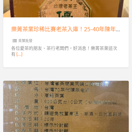
珍
獎！
稀
批
比
發
賽
珍
樂菁茶業珍稀比賽老茶入庫！25-40年陳年老茶批發，限量供應中！
老
稀
茶
茶葉批發
25-
入
各位愛茶的朋友、茶行老闆們，好消息！樂菁茶業這次
40
有
[…]
庫！
年
25-
頂
40
級
年
老
陳
茶
樂
年
菁
老
茶
茶
業：
批
珍
發，