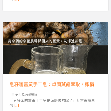
零
售，
照
明
燈
皂
具
籽
日
瓏
光
薑
燈
黃
殺
手
菌
工
燈
皂：
齊
皂籽瓏薑黃手工皂：卓蘭蒸餾萃取，橄欖油配方，植物精華入皂！
卓
全！
蘭
手工皂,清潔用品
蒸
「皂籽瓏的薑黃手工皂是怎麼做的呢？」其實很簡單，
卻
[…]
餾