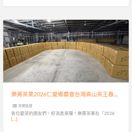
萃
取，
橄
欖
樂
油
菁
配
茶
方，
業
植
2026
物
仁
精
愛
華
鄉
入
樂菁茶業2026仁愛鄉農會台灣高山茶王春茶評鑑，頭等金獎入圍率75%！比賽茶批發零售開賣，買四送一！
農
皂！
會
茶葉批發
台
各位愛茶的朋友們，好消息來囉！樂菁茶業在「2026
[…]
灣
高