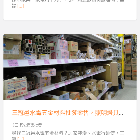
有
論
[…]
家
電
買
賣
0956563399
三
冠
邑
水
電
五
金
材
三冠邑水電五金材料批發零售，照明燈具日光燈殺菌燈齊全！
料
批
其它商品批發
發
尋找三冠邑水電五金材料？居家裝潢、水電行師傅，三
冠
[…]