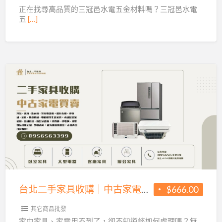
發
正在找尋高品質的三冠邑水電五金材料嗎？三冠邑水電
五
[…]
零
售，
各
式
水
台
電
北
工
二
具、
手
五
家
金
具
百
收
貨
購
應
台北二手家具收購｜中古家電買賣0956563399
$666.00
｜
有
中
其它商品批發
盡
古
家中家具、家電用不到了，卻不知道該如何處理嗎？無