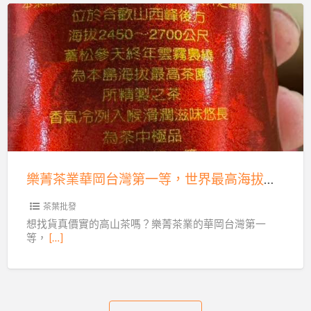
蒸
餾
樂
精
菁
華
茶
冷
業
製
華
法，
岡
體
台
驗
灣
純
樂菁茶業華岡台灣第一等，世界最高海拔高山茶批發
第
粹！
一
茶葉批發
等，
想找貨真價實的高山茶嗎？樂菁茶業的華岡台灣第一
等，
[…]
世
界
最
高