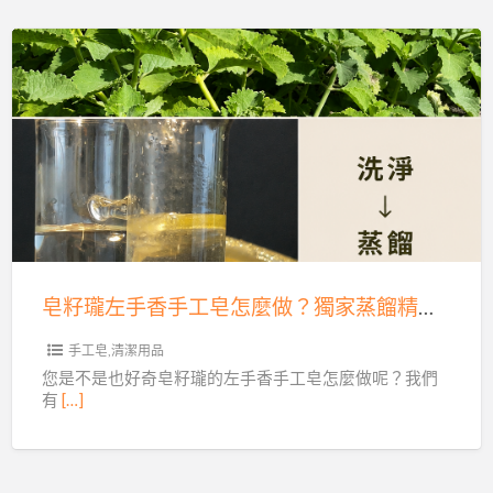
賽
浴
茶
配
批
皂
件、
發
籽
水
零
瓏
龍
售
左
頭、
開
手
三
賣，
香
角
買
手
凡
四
工
而
送
皂籽瓏左手香手工皂怎麼做？獨家蒸餾精華冷製法，體驗純粹！
皂
齊
一！
怎
手工皂,清潔用品
全
麼
您是不是也好奇皂籽瓏的左手香手工皂怎麼做呢？我們
有
[…]
做？
獨
家