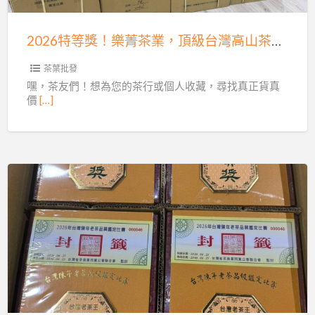
茶
量
業，
供
2026特等獎！樂菁茶業，頂級台灣高山茶批發與陳年老茶珍藏
頂
應！
級
茶葉批發
台
嘿，茶友們！想為您的茶行或個人收藏，尋找真正貨真
價
[…]
灣
高
山
茶
批
你
發
喝
與
的
陳
老
年
茶
老
是
茶
真
珍