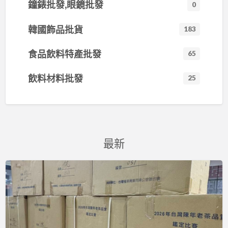
鐘錶批發,眼鏡批發
0
韓國飾品批貨
183
食品飲料特產批發
65
飲料材料批發
25
最新
樂
菁
茶
業