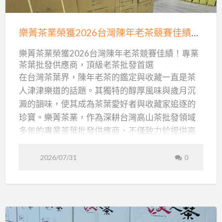
樂
於尋求穩定、高品質茶葉批發的夥伴而言，樂菁
發
常
的
品
菁
茶業無疑是您最堅實的後盾。
質
管
堅
茶
持
樂菁茶業榮獲2026台灣陳年老茶競賽佳績！專業茶葉批發供應商，頂級老茶批發首選
理，
從茶園到茶杯：樂菁茶業的日常管理哲學
！
業
茶
樂菁茶業的茶園管理，是一門結合傳統智慧與現
成
園
樂菁茶業榮獲2026台灣陳年老茶競賽佳績！專業
榮
日
代科學的藝術。我們深信，健康的茶樹是孕育頂
就
常
茶葉批發供應商，頂級老茶批發首選
管
獲
理
級好茶的基石。因此，從茶樹的幼苗期到採收
頂
在台灣茶葉界，陳年老茶的鑑定與收藏一直是茶
，
2026
成
前，每一株茶樹都受到無微不至的照護。影片中
級
人津津樂道的話題。其獨特的醇厚風味與歲月沉
就
台
頂
呈現的施肥日常，正是我們為下一季茶葉作準備
茶
級
澱的韻味，使其成為茶葉愛好者與收藏家追逐的
灣
茶
的重要環節。尤其對於即將採收的秋茶，其茶園
葉
葉
珍寶。樂菁茶業，作為深耕台灣高山茶批發領域
批
陳
發
管理方法更是關鍵，因為秋茶的風味與香氣，…
批
多年的專業茶葉批發供應商，不僅致力於提供高
供
年
應
發
品質的台灣高山茶，更在近期傳來捷報：於
商
老
供
「2026年台灣陳年老茶品質鑑定競賽」中榮獲佳
2026/07/31
0
茶
應
績！這不僅是對樂菁茶業在老茶儲存與鑑定專業
競
商
上的肯定，更是為廣大尋求真正陳年老茶的茶葉
賽
批發夥伴們，帶來了無可比擬的收藏與批發機
佳
會。
績！