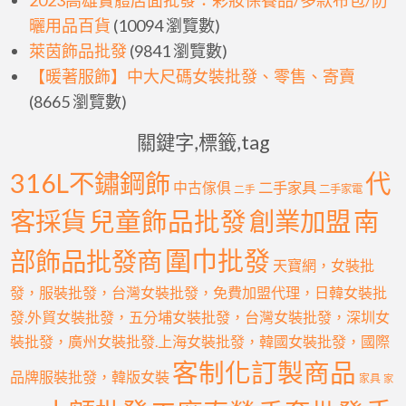
2023高雄實體店面批發：彩妝保養品/多款布包/防
曬用品百貨
(10094 瀏覽數)
萊茵飾品批發
(9841 瀏覽數)
【暖著服飾】中大尺碼女裝批發、零售、寄賣
(8665 瀏覽數)
關鍵字,標籤,tag
316L不鏽鋼飾
代
中古傢俱
二手家具
二手
二手家電
客採貨
兒童飾品批發
創業加盟
南
圍巾批發
部飾品批發商
天寶網，女裝批
發，服裝批發，台灣女裝批發，免費加盟代理，日韓女裝批
發.外貿女裝批發，五分埔女裝批發，台灣女裝批發，深圳女
裝批發，廣州女裝批發.上海女裝批發，韓國女裝批發，國際
客制化訂製商品
品牌服裝批發，韓版女裝
家具
家