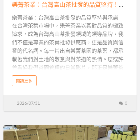
茶
樂菁茶業：台灣高山茶批發的品質堅持！茶園日常管理，成就頂級茶葉批發供應商
業：
樂菁茶業：台灣高山茶批發的品質堅持與承諾
台
在台灣茶葉市場中，樂菁茶業以其對品質的極致
灣
追求，成為台灣高山茶批發領域的領導品牌。我
高
們不僅是專業的茶葉批發供應商，更是品質與信
山
譽的代名詞。每一片出自樂菁茶園的茶葉，都承
茶
載著我們對土地的敬意與對茶道的熱情。您或許
批
曾看過我們茶園管理的日常影片，那正是樂菁茶
發
業對「好茶」最直接、最深刻的詮釋。
的
a
閱讀更多
b
品
o
樂菁茶業深知，頂級的台灣高山茶絕非偶然，而
u
質
t
是源於日復一日的悉心照護與嚴謹管理。從茶樹
樂
堅
2026/07/31
0
菁
的生長環境、土壤的健康狀態，到肥料的選擇與
茶
持！
業
：
施用，每一個環節都精益求精。這份對細節的堅
台
茶
灣
持，正是我們能夠多次榮獲台灣高山茶王特等
高
園
山
獎、台中茶商公會梨山茶評鑑特等獎的關鍵。對
茶
日
批