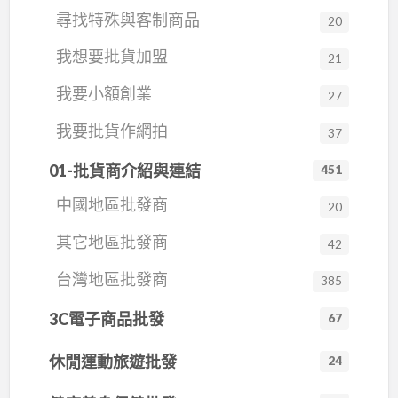
餾植萃、NaOH
任險，大家放心！ （2）您所買到的茶葉，如果不
常飲用還是招待賓客，都是一款不可多得的佳
尋找特殊與客制商品
禹嶺、福壽山、華岡、梨山、翠蠻、翠峰、慈
到地雷。試喝完了，結果訂購寄過來的又不一
茶區 #玉山茶區 #杉林溪茶區 #合歡山茶區 #梨山茶
20
滿意十天內，包退包換！ （3）茶廠直營，品質保
品。品嚐華崗高山烏龍茶，讓您在每一口茶湯中
皂籽瓏 冷製手工皂 採用冷製皂方式，皂籽瓏全系
峰、屯原、高峰、奇萊山、盧山、龍鳳峽 、羊
樣！ （2）擔心茶葉的來源產地或者是不是進口
區 大禹嶺、福壽山、華岡、梨山、翠蠻、翠峰、
證！ （4）批發零售，明碼實價，價格實在！
我想要批貨加盟
都能體驗到來自高山的清新和自然的美妙。
21
列手工皂採用純天然植物油，添加 菁菜園 Qing
灣、大阿里山系⋯⋯等歡迎來電洽詢 3. #高山綠茶
茶！ （3）價格不公開、不透明，怕買貴了！
慈峰、屯原、高峰、奇萊山、盧山、龍鳳峽 、羊
（5）在地台灣只賣符合國家標準的好茶。 （6）
Garden植物工廠土耕海茴香萃取純露，按馬賽皂
我要小額創業
#高山烏龍茶 #高山紅茶 等 4. 樂菁茶業的倉庫就是
（4）沒有實體店面，有問題了，不知道要找誰，
灣、大阿里山系⋯⋯等歡迎來電洽詢 3. #高山綠茶
27
樂菁茶業 服務窗口都在這裡，快速簡單又方便，
在採收季節，直營茶廠開放預約參觀茶園及製茶
配方，以冷壓初榨EV級橄欖油（佔全油重72%的
茶行夥伴的倉庫，只要是台灣好茶都有批發，#免
找到人了也無法退費，沒有鑑賞期的保障！ （5）
#高山烏龍茶 #高山紅茶 等 4. 樂菁茶業的倉庫就是
趕快加起來！ 1. #認識樂菁，多年用心在茶產業的
流程。 （7）批發總部與旗艦店的營業時段，歡迎
我要批貨作網拍
37
比例），提供肌膚最滋潤的呵護，採用冷製皂工
除掉大量囤貨及保存貨物的風險。
茶葉是否符合食品安全標準，有檢驗報告嗎？
茶行夥伴的倉庫，只要是台灣好茶都有批發，#免
努力，瀏覽茶區、茶園與茶廠工作的記錄，請至
隨時可以免費試喝樂菁好茶。 （8）對於沒有空來
藝，每顆皂都經過數週的熟成，純手工製皂。
（6）茶葉變質的問題，放置一段時間就走味了，
除掉大量囤貨 樂菁慈恩製茶廠位於南投仁愛茶區
01-批貨商介紹與連結
451
官網 https://leqingtea.com.tw 2. 樂菁茶業youtube
門市或茶廠的朋友們，開放寄送茶樣免費（酌收
樂菁慈恩製茶廠位於南投仁愛茶區 茶廠地址：南
怎麼辦？
茶廠地址：南投縣仁愛鄉大同村高峰巷69號 桃園
頻道：
100元黑貓宅配費用）。 （9）各項檢驗報告，茶
中國地區批發商
用為家人製皂的初衷，純手工，以時間換得優質
20
投縣仁愛鄉大同村高峰巷69號 桃園總部：桃園市
總部：桃園市桃園區春日路232號 桃園門市： 桃
https://www.youtube.com/@leqingtea/videos
園管理、採茶班工作、製茶工作...等動態，時時在
的手工皂產品。配方清楚單純，一鍋一鍋手工打
桃園區春日路232號 服務電話： 0800-008-586
#樂菁茶找人、#一試成主顧 #樂菁人找茶、#健康
其它地區批發商
園市中正路931號(大興西路交…
42
旗下各網路平台與您分享。
皂，一塊一塊靜置晾皂，我們相信皂籽瓏手工皂
0980859999 （03)3329229 歡迎來電查詢
又安心
樂菁茶業供應各縣市茶行與做茶葉生意的商家，
台灣地區批發商
的洗後感受，不用任何商品行銷口條，您的肌膚
385
除自家茶廠的製茶產出之外，與各知名茶區的茶
樂菁茶業的倉庫就是茶行夥伴的倉庫，方便茶
#看看樂菁對消費者的保障： #專業台灣高山茶的
自然會告訴您。
園茶廠均有合作關係，為廣大批發客戶帶來質量…
商，茶行批發銷售。讓您好作生意，讓您的客戶
3C電子商品批發
67
批發商 （1…
源源不絕！
https://soap.madeintaiwan.com.tw 桃經登字第
休閒運動旅遊批發
24
1080007064號 桃衛藥字第1080019184號
…