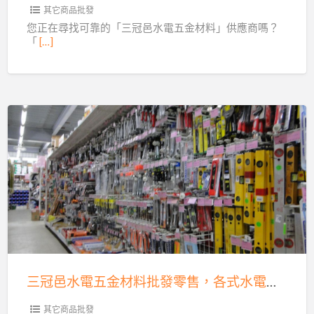
批
其它商品批發
DIY
發
您正在尋找可靠的「三冠邑水電五金材料」供應商嗎？
價
「
[…]
零
格
售，
優
風
惠！
扇
排
三
風
冠
機
邑
齊
水
全，
電
歡
五
迎
金
洽
材
購！
三冠邑水電五金材料批發零售，各式水電工具、五金百貨應有盡有
料
批
其它商品批發