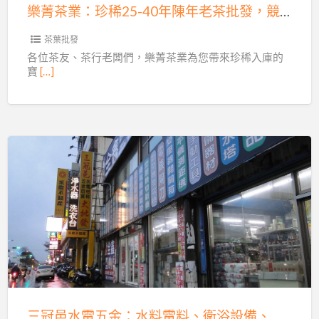
40
茶
樂菁茶業：珍稀25-40年陳年老茶批發，競賽級限量入庫！
年
安
陳
茶葉批發
心
年
各位茶友、茶行老闆們，樂菁茶業為您帶來珍稀入庫的
選！
寶
[…]
老
茶
批
發，
競
三
賽
冠
級
邑
限
水
量
電
入
五
庫！
金：
水
三冠邑水電五金：水料電料、衛浴設備、電動工具批發零售，水電DIY價格優惠！