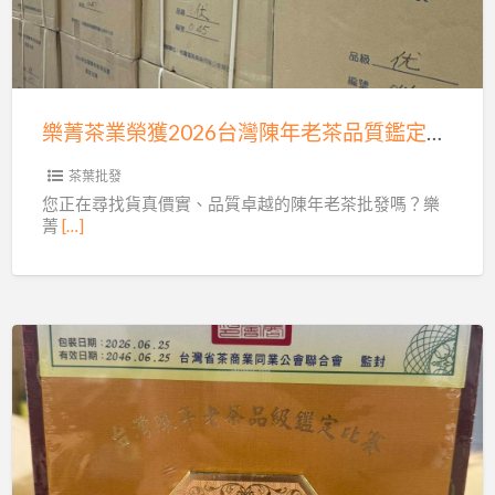
榮
獲
2026
台
樂菁茶業榮獲2026台灣陳年老茶品質鑑定競賽大獎！批發珍稀25-40年頂級老茶
灣
陳
茶葉批發
年
您正在尋找貨真價實、品質卓越的陳年老茶批發嗎？樂
菁
[…]
老
茶
品
質
鑑
樂
定
菁
競
茶
賽
業
大