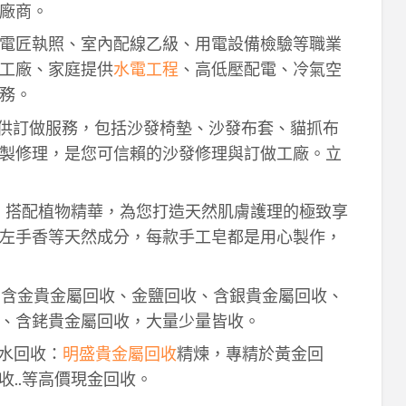
廠商。
電匠執照、室內配線乙級、用電設備檢驗等職業
工廠、家庭提供
水電工程
、高低壓配電、冷氣空
務。
供訂做服務，包括沙發椅墊、沙發布套、貓抓布
製修理，是您可信賴的沙發修理與訂做工廠。立
作，搭配植物精華，為您打造天然肌膚護理的極致享
左手香等天然成分，每款手工皂都是用心製作，
！含金貴金屬回收、金鹽回收、含銀貴金屬回收、
、含銠貴金屬回收，大量少量皆收。
鈀水回收：
明盛貴金屬回收
精煉，專精於黃金回
收..等高價現金回收。