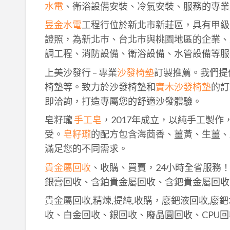
水電
、衛浴設備安裝、冷氣安裝、服務的專業
昱金水電
工程行位於新北市新莊區，具有甲級
證照，為新北市、台北市與桃園地區的企業、
調工程、消防設備、衛浴設備、水管設備等服
上美沙發行 – 專業
沙發椅墊
訂製推薦。我們提
椅墊等。致力於沙發椅墊和
實木沙發椅墊
的訂
即洽詢，打造專屬您的舒適沙發體驗。
皂籽瓏
手工皂
，2017年成立，以純手工製
受。
皂籽瓏
的配方包含海茴香、薑黃、生薑、
滿足您的不同需求。
貴金屬回收
、收購、買賣，24小時全省服務
銀膏回收、含鉑貴金屬回收、含鈀貴金屬回收
貴金屬回收,精煉,提純,收購，廢鈀液回收,廢
收、白金回收、銀回收、廢晶圓回收、CPU回