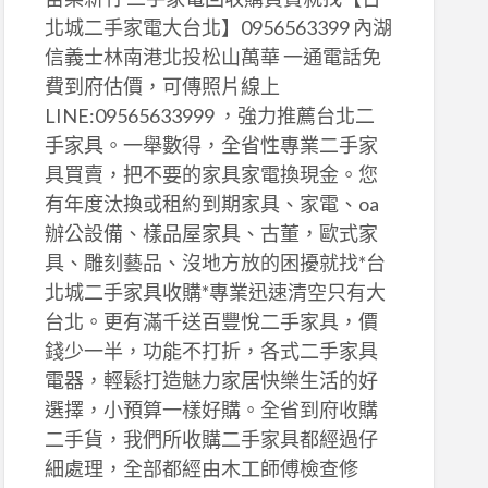
北城二手家電大台北】0956563399 內湖
信義士林南港北投松山萬華 一通電話免
費到府估價，可傳照片線上
LINE:09565633999 ，強力推薦台北二
手家具。一舉數得，全省性專業二手家
具買賣，把不要的家具家電換現金。您
有年度汰換或租約到期家具、家電、oa
辦公設備、樣品屋家具、古董，歐式家
具、雕刻藝品、沒地方放的困擾就找*台
北城二手家具收購*專業迅速清空只有大
台北。更有滿千送百豐悅二手家具，價
錢少一半，功能不打折，各式二手家具
電器，輕鬆打造魅力家居快樂生活的好
選擇，小預算一樣好購。全省到府收購
二手貨，我們所收購二手家具都經過仔
細處理，全部都經由木工師傅檢查修