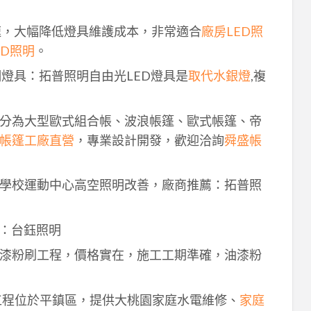
速，大幅降低燈具維護成本，非常適合
廠房LED照
ED照明
。
明燈具：拓普照明自由光LED燈具是
取代水銀燈
,複
分為大型歐式組合帳、波浪帳篷、歐式帳篷、帝
帳篷工廠直營
，專業設計開發，歡迎洽詢
舜盛帳
學校運動中心高空照明改善，廠商推薦：拓普照
：台鈺照明
漆粉刷工程，價格實在，施工工期準確，油漆粉
工程位於平鎮區，提供大桃園家庭水電維修、
家庭