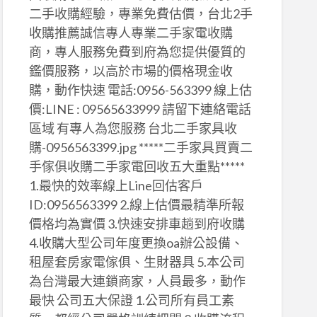
二手收購經驗，專業免費估價，台北2手
收購推薦誠信專人專業二手家電收購
商，專人服務免費到府為您提供優質的
鑑價服務，以高於市場的價格現金收
購，動作快速 電話:0956-563399 線上估
價:LINE : 09565633999 請留下連絡電話
區域 有專人為您服務 台北二手家具收
購-0956563399.jpg *****二手家具買賣二
手傢俱收購二手家電回收五大重點*****
1.最快的效率線上Line回估客戶
ID:0956563399 2.線上估價最精準所報
價格均為實價 3.快速安排車趟到府收購
4.收購大型公司年度更換oa辦公設備、
租屋套房家電傢俱、生財器具 5.本公司
為台灣最大連鎖商家，人員最多，動作
最快 公司五大保證 1.公司所有員工素