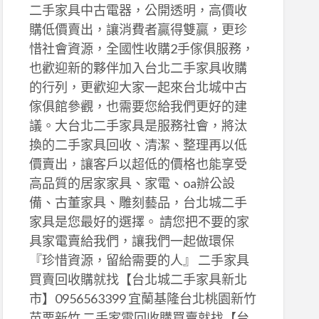
二手家具中古電器，公開透明，高價收
購低價賣出，讓消費者贏得雙贏，更珍
惜社會資源，全國性收購2手傢俱服務，
也歡迎新的夥伴加入台北二手家具收購
的行列，更歡迎大家一起來台北城中古
傢俱館參觀，也需要您給我們更好的建
議。大台北二手家具是服務社會，將汰
換的二手家具回收、清潔、整理再以低
價賣出，讓客戶以超低的價格也能享受
高品質的居家家具、家電、oa辦公設
備、古董家具、雕刻藝品，台北城二手
家具是您最好的選擇。 請您把不要的家
具家電賣給我們，讓我們一起做環保
『珍惜資源，留給需要的人』 二手家具
買賣回收購就找【台北城二手家具新北
市】0956563399 宜蘭基隆台北桃園新竹
苗栗新竹 二手家電回收購買賣就找【台