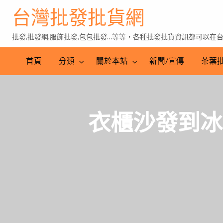
台灣批發批貨網
批發,批發網,服飾批發,包包批發…等等，各種批發批貨資訊都可以在
茶
葉
首頁
分類
關於本站
新聞/宣傳
茶葉
批
發
衣櫃沙發到冰