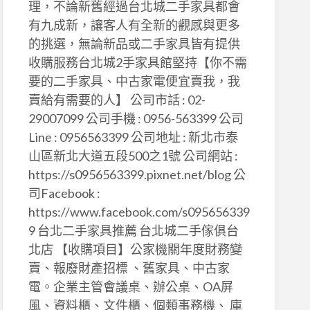
理，不論新舊經過台北城二手家具都會
有九成新，讓客人有全新的觀感與更多
的挑選，無論新品或二手家具皆有提供
收購服務台北城2手家具館堅持【你不需
要的二手家具、中古家電便宜賣我，我
賣給有需要的人】 公司市話 : 02-
29007099 公司手機 : 0956-563399 公司
Line : 0956563399 公司地址 : 新北市泰
山區新北大道五段500之1號 公司網站 :
https://s0956563399.pixnet.net/blog 公
司Facebook :
https://www.facebook.com/s095656339
9 台北二手家具推薦 台北城二手傢俱台
北店 【收購項目】公家機關年度財務變
賣、報廢財產招標 、舊家具、中古家
電。企業主管會議桌、辦公桌、OA屏
風、資料櫃、文件櫃、個類事務機、 庫