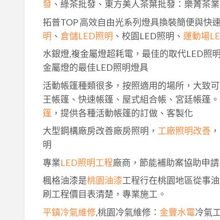
發
、綠茶批發、東方美人茶葉批發：樂菁茶業
拓普TOP 高效自由光系列燈具換裝簡便與快
明
、
倉儲LED照明
、校園LED照明、
運動場L
水銀燈,複金屬燈超耗電，最佳的取代LED照
金屬燈的最佳LED照明燈具
活動帳篷種類很多，按照適用的場所，大致可
王帳篷、快速帳篷、屋式組合帳、宮廷帳篷。
篷
，提供各種活動帳篷的訂做、客製化
大型鋼構廠房改善廠房照明，
工廠照明改善
，
明
專業
LED照明工程
廠商，節能補助案協助申請
楓格油漆是
桃園油漆
工程行在桃園地區從事油
刷工程價目表清楚，專業施工。
平鎮冷氣維修
,桃園冷氣維修：
金豐水電
冷氣