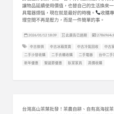
讓物品延續使用價值，也替自己的生活換來一
具電器煩惱，現在就是最好的時機。
收購專
理空間不再是壓力，而是一件簡單的事。
廣告编號
2026/01/12 18:09
此廣告已過期
2786964c
中古傢俱
中古冰箱買賣
中古冷氣回收
中古
二手沙發收購
二手衣櫃收購
二手電器
台中二手
新年優惠
聖誕節優惠
臥室家具
高價收購
台灣高山茶葉批發！茶農自耕、自有高海拔茶