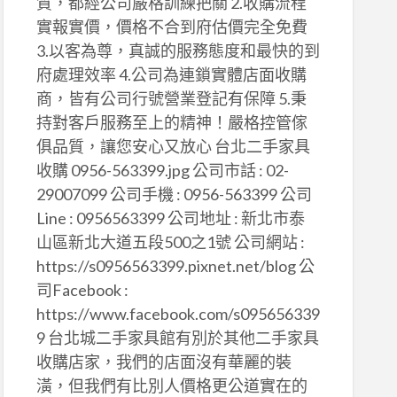
質，都經公司嚴格訓練把關 2.收購流程
實報實價，價格不合到府估價完全免費
3.以客為尊，真誠的服務態度和最快的到
府處理效率 4.公司為連鎖實體店面收購
商，皆有公司行號營業登記有保障 5.秉
持對客戶服務至上的精神！嚴格控管傢
俱品質，讓您安心又放心 台北二手家具
收購 0956-563399.jpg 公司市話 : 02-
29007099 公司手機 : 0956-563399 公司
Line : 0956563399 公司地址 : 新北市泰
山區新北大道五段500之1號 公司網站 :
https://s0956563399.pixnet.net/blog 公
司Facebook :
https://www.facebook.com/s095656339
9 台北城二手家具館有別於其他二手家具
收購店家，我們的店面沒有華麗的裝
潢，但我們有比別人價格更公道實在的