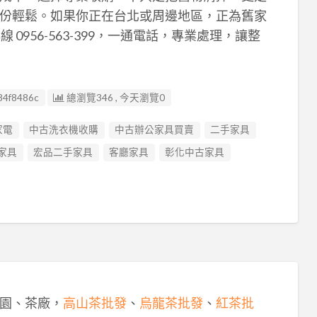
份輕鬆。如果你正在台北或周邊地區，正為舊家
線 0956-563-399，一通電話，專業處理，讓整
84f8486c
總瀏覽346 , 今天瀏覽0
家電
中古洗衣機收購
中古辦公家具買賣
二手家具
家具
宏品二手家具
客廳家具
彰化中古家具
園、茶廠，
高山茶批發
、
烏龍茶批發
、
紅茶批