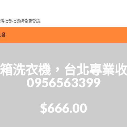
台灣批發批貨網免費登錄.
批發
箱洗衣機，台北專業
0956563399
$666.00