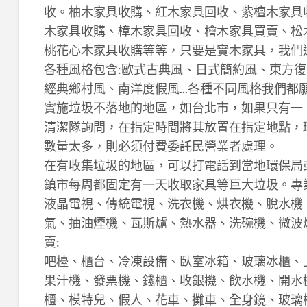
收。柚木家具收購、紅木家具回收、紫檀木家具
木家具收購、樟木家具回收、檜木家具買賣、松
桃花心木家具收購等等，只要是實木家具，我們
各種風格包含:歐式古典風、日式簡約風、東方
經典鄉村風、南洋度假風...各種不同風格我們都
實施垃圾不落地的地區，如台北市，如果只有一
清潔隊詢問，在指定時間將其放置在指定地點，
數量太多，則必須付費委託民營業者處理。
在有收集垃圾的地區，可以打電話到當地環保局
鎮市每周都固定有一天收取家具等巨大垃圾。專業
液晶電視、傳統電視、洗衣機、烘衣機、脫水機
氣、抽油煙機、瓦斯爐、熱水器、洗碗機、微波
賣:
吧檯、櫃台、冷凍設備、臥室冰箱、玻璃冰櫃、
果汁機、發票機、錢櫃、收銀機、飲水機、開水
櫃、模特兒、假人、花車、攤車、全身鏡、玻璃