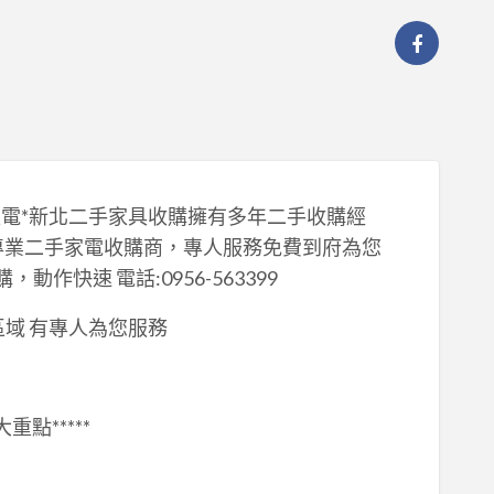
電*新北二手家具收購擁有多年二手收購經
專業二手家電收購商，專人服務免費到府為您
快速 電話:0956-563399
話 區域 有專人為您服務
點*****