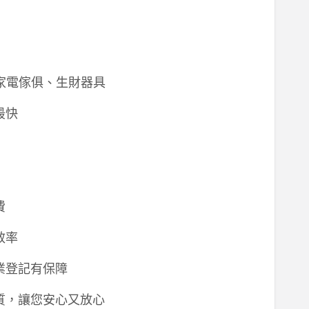
房家電傢俱、生財器具
最快
費
效率
業登記有保障
質，讓您安心又放心