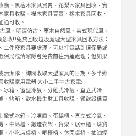
收購、黑檀木家具買賣、花梨木家具回收、實
木家具收購、櫸木家具買賣、橡木家具回收、
通通可收。
復古風、明清仿古、原木自然風、美式現代風、
願意收!!免費回收垃圾處理大型家具回收方法：
、二件廢家具要處理，可以打電話到環保局或
環保局或清潔隊會免費前往清運處理；但如果
或清潔隊，詢問收取大型家具的日期，多半鄉
收購家用電器 大小二手中古家電:
、冰箱、窗型冷氣、分離式冷氣、直立式冷
爐、烤箱、飲水機生財工具收購、餐飲設備買
上掀式冰箱、冷凍庫、蛋糕櫃、直立式冷氣、
機、中島櫃、鍛造衣架、貨架、展示櫃、珠寶
櫃、小吃店桌椅、吧檯椅、休閒桌椅、抽油煙