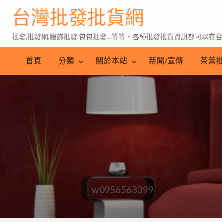
台灣批發批貨網
批發,批發網,服飾批發,包包批發…等等，各種批發批貨資訊都可以在
茶
葉
首頁
分類
關於本站
新聞/宣傳
茶葉
批
發
w0956563399