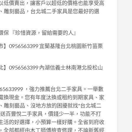
以低價賣出，讓客戶以超低的價格也能享受高
具、雕刻藝品，台北城二手家具是您最好的選
環保 『珍惜資源，留給需要的人』
956563399 宜蘭基隆台北桃園新竹苗栗
956563399 內湖信義士林南港北投松山
65633999 ，強力推薦台北二手家具。一舉數
電換現金。您有年度汰換或租約到期家具、家
、雕刻藝品、沒地方放的困擾就找*台北城二
千送百豐悅二手家具，價錢少一半，功能不打
生活的好選擇，小預算一樣好購。全省到府收
，全部都經由木工師傅檢查修理，不論新舊經