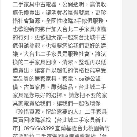
二手家具中古電器，公開透明，高價收
購低價賣出，讓消費者贏得雙贏，更珍
惜社會資源，全國性收購2手傢俱服務，
也歡迎新的夥伴加入台北二手家具收購
的行列，更歡迎大家一起來台北城中古
傢俱館參觀，也需要您給我們更好的建
議。大台北二手家具是服務社會，將汰
換的二手家具回收、清潔、整理再以低
價賣出，讓客戶以超低的價格也能享受
高品質的居家家具、家電、oa辦公設
備、古董家具、雕刻藝品，台北城二手
家具是您最好的選擇。 請您把不要的家
具家電賣給我們，讓我們一起做環保
『珍惜資源，留給需要的人』 二手家具
買賣回收購就找【台北城二手家具新北
市】0956563399 宜蘭基隆台北桃園新竹
苗栗新竹 二手家電回收購買賣就找【台