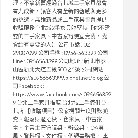
理，不論新舊經過台北城二手家具都會
有九成新，讓客人有全新的觀感與更多
的挑選，無論新品或二手家具皆有提供
收購服務台北城2手家具館堅持【你不需
要的二手家具、中古家電便宜賣我，我
賣給有需要的人】 公司市話 : 02-
29007099 公司手機 : 0956-563399 公司
Line : 0956563399 公司地址 : 新北市泰
山區新北大道五段500之1號 公司網站 :
https://s0956563399.pixnet.net/blog 公
司Facebook :
https://www.facebook.com/s095656339
9 台北二手家具推薦 台北城二手傢俱台
北店 【收購項目】公家機關年度財務變
賣、報廢財產招標 、舊家具、中古家
電。企業主管會議桌、辦公桌、OA屏
風、資料櫃、文件櫃、個類事務機、 庫