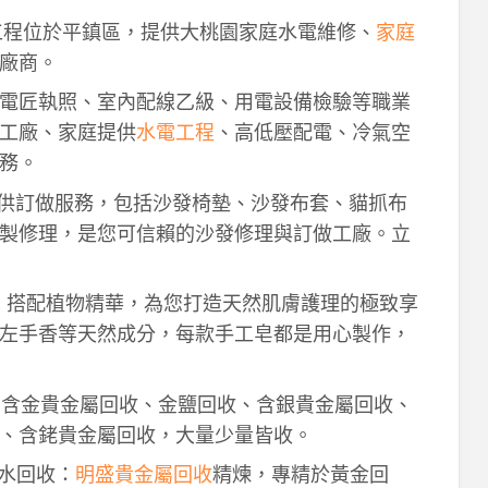
工程位於平鎮區，提供大桃園家庭水電維修、
家庭
廠商。
電匠執照、室內配線乙級、用電設備檢驗等職業
工廠、家庭提供
水電工程
、高低壓配電、冷氣空
務。
供訂做服務，包括沙發椅墊、沙發布套、貓抓布
製修理，是您可信賴的沙發修理與訂做工廠。立
作，搭配植物精華，為您打造天然肌膚護理的極致享
左手香等天然成分，每款手工皂都是用心製作，
！含金貴金屬回收、金鹽回收、含銀貴金屬回收、
、含銠貴金屬回收，大量少量皆收。
鈀水回收：
明盛貴金屬回收
精煉，專精於黃金回