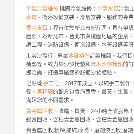
平鎮冷氣維修
,桃園冷氣維修：
金豐水電
冷氣
水電
、衛浴設備安裝、冷氣安裝、服務的專業
昱金水電
工程行位於新北市新莊區，具有甲級
證照，為新北市、台北市與桃園地區的企業、
調工程、消防設備、衛浴設備、水管設備等服
上美沙發行 – 專業
沙發椅墊
訂製推薦。我們提
椅墊等。致力於沙發椅墊和
實木沙發椅墊
的訂
即洽詢，打造專屬您的舒適沙發體驗。
皂籽瓏
手工皂
，2017年成立，以純手工製
受。
皂籽瓏
的配方包含海茴香、薑黃、生薑、
滿足您的不同需求。
貴金屬回收
、收購、買賣，24小時全省服務
銀膏回收、含鉑貴金屬回收、含鈀貴金屬回收
貴金屬回收,精煉,提純,收購，廢鈀液回收,廢