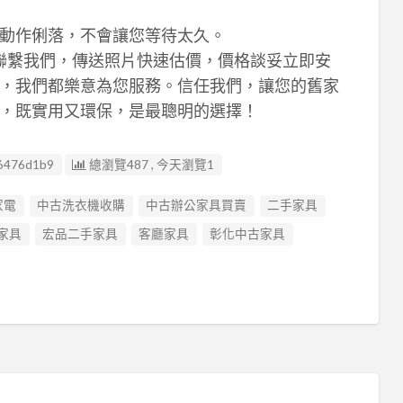
動作俐落，不會讓您等待太久。
LINE聯繫我們，傳送照片快速估價，價格談妥立即安
，我們都樂意為您服務。信任我們，讓您的舊家
，既實用又環保，是最聰明的選擇！
6476d1b9
總瀏覽487 , 今天瀏覽1
家電
中古洗衣機收購
中古辦公家具買賣
二手家具
家具
宏品二手家具
客廳家具
彰化中古家具