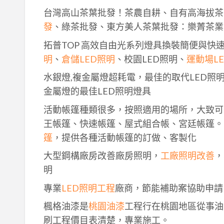
台灣高山茶葉批發！茶農自耕、自有高海拔茶
發
、綠茶批發、東方美人茶葉批發：樂菁茶業
拓普TOP 高效自由光系列燈具換裝簡便與快
明
、
倉儲LED照明
、校園LED照明、
運動場L
水銀燈,複金屬燈超耗電，最佳的取代LED照
金屬燈的最佳LED照明燈具
活動帳篷種類很多，按照適用的場所，大致可
王帳篷、快速帳篷、屋式組合帳、宮廷帳篷。
篷
，提供各種活動帳篷的訂做、客製化
大型鋼構廠房改善廠房照明，
工廠照明改善
，
明
專業
LED照明工程
廠商，節能補助案協助申請
楓格油漆是
桃園油漆
工程行在桃園地區從事油
刷工程價目表清楚，專業施工。