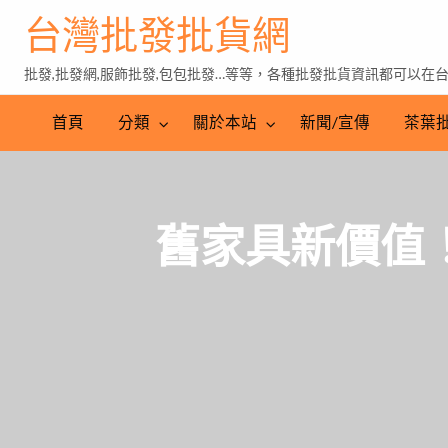
台灣批發批貨網
批發,批發網,服飾批發,包包批發…等等，各種批發批貨資訊都可以在
茶
葉
首頁
分類
關於本站
新聞/宣傳
茶葉
批
發
舊家具新價值