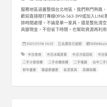
服務地區涵蓋整個台北地區，我們熟門熟路、
歡迎直接撥打專線0956-563-399或加入
排時間處理。不論是單一家具，還是整批清空
具變現金，不但省下時間，也幫助資源再利用
廣告编號
2025/07/06 14:23
此廣告已過期
800686a1
中古傢俱
中古冰箱買賣
中古冷氣回收
中古
二手沙發收購
二手衣櫃收購
二手電器
台中二手
新年優惠
聖誕節優惠
臥室家具
高價收購