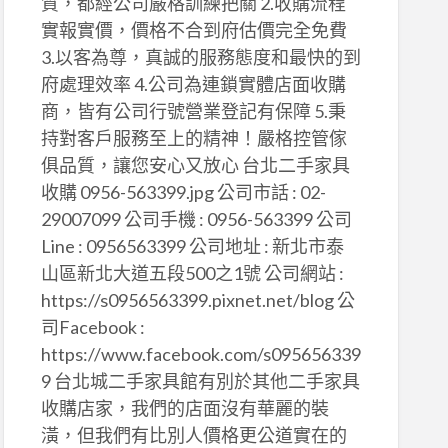
質，都經公司嚴格訓練把關 2.收購流程
實報實價，價格不合到府估價完全免費
3.以客為尊，真誠的服務態度和最快的到
府處理效率 4.公司為連鎖實體店面收購
商，皆有公司行號營業登記有保障 5.秉
持對客戶服務至上的精神！嚴格控管傢
俱品質，讓您安心又放心 台北二手家具
收購 0956-563399.jpg 公司市話 : 02-
29007099 公司手機 : 0956-563399 公司
Line : 0956563399 公司地址 : 新北市泰
山區新北大道五段500之1號 公司網站 :
https://s0956563399.pixnet.net/blog 公
司Facebook :
https://www.facebook.com/s095656339
9 台北城二手家具館有別於其他二手家具
收購店家，我們的店面沒有華麗的裝
潢，但我們有比別人價格更公道實在的