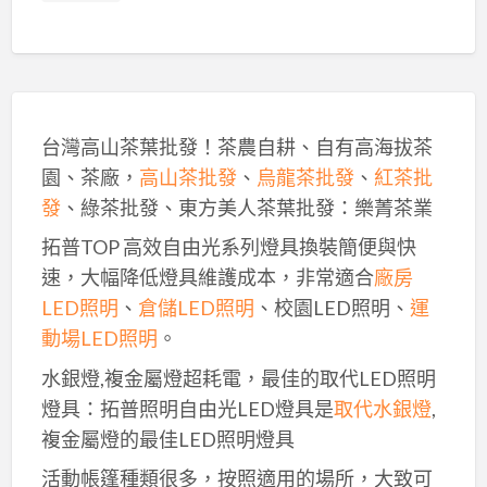
台灣高山茶葉批發！茶農自耕、自有高海拔茶
園、茶廠，
高山茶批發
、
烏龍茶批發
、
紅茶批
發
、綠茶批發、東方美人茶葉批發：樂菁茶業
拓普TOP 高效自由光系列燈具換裝簡便與快
速，大幅降低燈具維護成本，非常適合
廠房
LED照明
、
倉儲LED照明
、校園LED照明、
運
動場LED照明
。
水銀燈,複金屬燈超耗電，最佳的取代LED照明
燈具：拓普照明自由光LED燈具是
取代水銀燈
,
複金屬燈的最佳LED照明燈具
活動帳篷種類很多，按照適用的場所，大致可