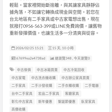
輕鬆。當家裡開始斷捨離，與其讓家具靜靜佔
據角落，不如讓它轉換成現金與空間。若您在
台北地區有二手家具或中古家電想出售，現在
就撥打0956-563-399或LINE免費詢價，讓舊物
重新發揮價值，也讓生活多一分清爽與從容。
2026/02/25 15:21
15 天, 10 小時
廣告编號
67699ea2e4738ad
總瀏覽348 , 今天瀏覽0
中古傢俱
中古冰箱買賣
中古冷氣回收
中古家電
中古洗衣機收購
中古辦公家具買賣
二手家具
二手沙發收購
二手衣櫃收購
二手電器
台中二手家具
宏品二手家具
客廳家具
彰化中古家具
新年優惠
聖誕節優惠
臥室家具
高價收購