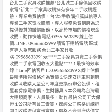
台北二手家具收購推薦*台北城二手傢俱回收購
家電*新北二手家具收購擁有多年二手收購經
驗，專業免費估價，台北2手收購推薦誠信專人
專業二手家電收購商，專人服務免費到府為您
提供優質的鑑價服務，以高於市場的價格現金
收購，動作快速 電話:0956-563399 線上估
價:LINE : 09565633999 請留下連絡電話 區域
有專人為您服務 台北二手家具收
購-0956563399.jpg *****二手家具買賣二手傢俱
收購二手家電回收五大重點***** 1.最快的效率
線上Line回估客戶 ID:0956563399 2.線上估價
最精準所報價格均為實價 3.快速安排車趟到府
收購 4.收購大型公司年度更換oa辦公設備、租
屋套房家電傢俱、生財器具 5.本公司為台灣最
大連鎖商家，人員最多，動作最快 公司五大保
證 1.公司所有員工素質，都經公司嚴格訓練把
關 2.收購流程實報實價，價格不合到府估價完