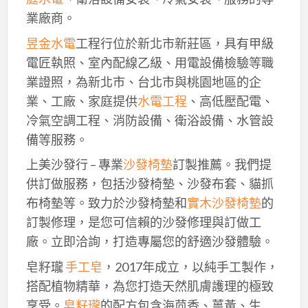
業廠商。
昱金水電
工程行位於新北市新莊區，具有甲級
電匠執照、室內配線乙級、用電設備檢驗等職
業證照，為新北市、台北市與桃園地區的企
業、工廠、家庭提供
水電工程
、高低壓配電、
冷氣空調工程、消防設備、衛浴設備、水管設
備等服務。
上美沙發行 – 專業
沙發椅墊
訂製推薦。我們提
供訂做服務，包括沙發椅墊、沙發布套、貓抓
布椅墊等。致力於沙發椅墊和
實木沙發椅墊
的
訂製修理，是您可信賴的沙發修理與訂做工
廠。立即洽詢，打造專屬您的舒適沙發體驗。
皂籽瓏
手工皂
，2017年成立，以純手工製作，
搭配植物精華，為您打造天然肌膚護理的極致
享受。
皂籽瓏
的配方包含海茴香、薑黃、生