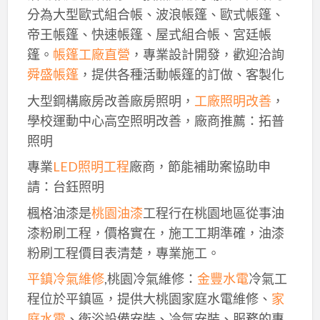
分為大型歐式組合帳、波浪帳篷、歐式帳篷、
帝王帳篷、快速帳篷、屋式組合帳、宮廷帳
篷。
帳篷工廠直營
，專業設計開發，歡迎洽詢
舜盛帳篷
，提供各種活動帳篷的訂做、客製化
大型鋼構廠房改善廠房照明，
工廠照明改善
，
學校運動中心高空照明改善，廠商推薦：拓普
照明
專業
LED照明工程
廠商，節能補助案協助申
請：台鈺照明
楓格油漆是
桃園油漆
工程行在桃園地區從事油
漆粉刷工程，價格實在，施工工期準確，油漆
粉刷工程價目表清楚，專業施工。
平鎮冷氣維修
,桃園冷氣維修：
金豐水電
冷氣工
程位於平鎮區，提供大桃園家庭水電維修、
家
庭水電
、衛浴設備安裝、冷氣安裝、服務的專