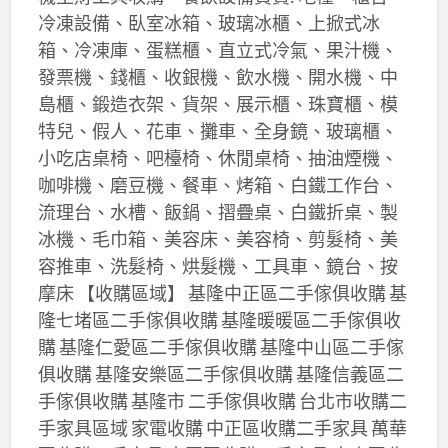
冷凍設備、臥室冰箱、玻璃冰櫃、上掀式冰
箱、冷凍庫、蛋糕櫃、直立式冷氣、果汁機、
發票機、錢櫃、收銀機、飲水機、開水機、中
島櫃、鍛造衣架、貨架、展示櫃、珠寶櫃、模
特兒、假人、花車、攤車、全身鏡、玻璃櫃、
小吃店桌椅、吧檯椅、休閒桌椅、抽油煙機、
咖啡機、磨豆機、餐車、烤箱、白鐵工作台、
流理台、水槽、飯鍋、摺疊桌、白鐵折桌、製
冰機、毛巾箱、美容床、美容椅、剪髮椅、美
容推車、洗髮椅、烘髮機、工具車、鏡台、按
摩床 【收購區域】 基隆中正區二手傢俱收購 基
隆七堵區二手傢俱收購 基隆暖暖區二手傢俱收
購 基隆仁愛區二手傢俱收購 基隆中山區二手傢
俱收購 基隆安樂區二手傢俱收購 基隆信義區二
手傢俱收購 基隆市 二手傢俱收購 台北市收購二
手家具區域 家電收購 中正區收購二手家具 萬華