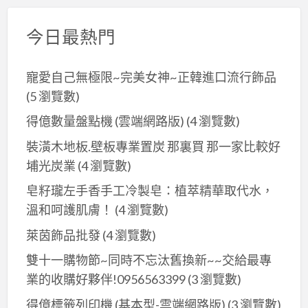
今日最熱門
寵愛自己無極限~完美女神~正韓進口流行飾品
(5 瀏覽數)
得億數量盤點機 (雲端網路版)
(4 瀏覽數)
裝潢木地板.壁板專業置炭 那裏買 那一家比較好
埔光炭業
(4 瀏覽數)
皂籽瓏左手香手工冷製皂：植萃精華取代水，
溫和呵護肌膚！
(4 瀏覽數)
萊茵飾品批發
(4 瀏覽數)
雙十一購物節~同時不忘汰舊換新~~交給最專
業的收購好夥伴!0956563399
(3 瀏覽數)
得億標籤列印機 (基本型-雲端網路版)
(3 瀏覽數)