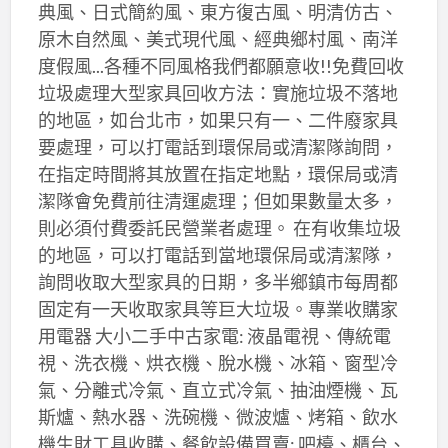
典風、日式簡約風、東方復古風、明清仿古、
原木自然風、美式現代風、經典鄉村風、南洋
度假風...各種不同風格我們都願意收!!免費回收
垃圾處理大型家具回收方法：實施垃圾不落地
的地區，如台北市，如果只有一、二件廢家具
要處理，可以打電話到環保局或清潔隊詢問，
在指定時間將其放置在指定地點，環保局或清
潔隊會免費前往清運處理；但如果數量太多，
則必須付費委託民營業者處理。 在有收集垃圾
的地區，可以打電話到當地環保局或清潔隊，
詢問收取大型家具的日期，多半鄉鎮市每周都
固定有一天收取家具等巨大垃圾。專業收購家
用電器 大小二手中古家電: 液晶電視、傳統電
視、洗衣機、烘衣機、脫水機、冰箱、窗型冷
氣、分離式冷氣、直立式冷氣、抽油煙機、瓦
斯爐、熱水器、洗碗機、微波爐、烤箱、飲水
機生財工具收購、餐飲設備買賣: 吧檯、櫃台、