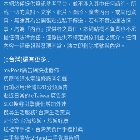
本網站僅提供資訊參考平台，並不涉入其中任何諮詢。所
載一切的資訊、文字、照片、圖形、廣告內容、或其他資
料，無論其為公開張貼或私下傳送，若有不實或違法情
事，均為『內容』提供者之責任，本網站概不負責也不承
擔任何法律責任，僅係提供不特定對象刊登之媒介。任何
內容一經舉報與發現不當，將立即刪除帳號與內容。
[e台灣]還有更多…
myPost廣告網
快速發佈
房屋修繕
水電維修廠商名錄
行銷必用:台灣B2B
分類廣告
貼近日常的
eTaiwan廣告網
SEO搜尋引擎優化
增加外連
搜尋生活服務? 台灣
生活黃頁
赴台遊,台灣旅遊
，旅遊好康
送禮伴手禮，台灣美食
伴手禮
推薦
二手貨廣告:2Hand
二手貨
廣告網