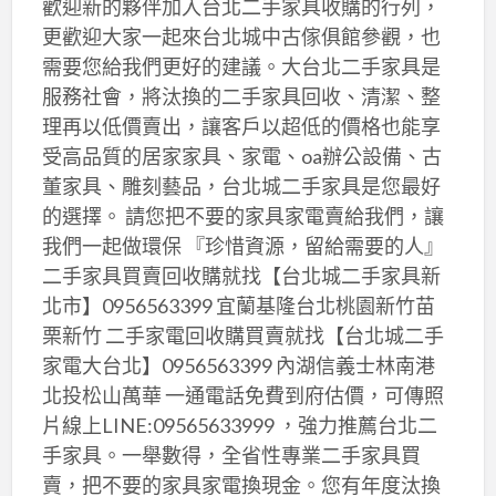
歡迎新的夥伴加入台北二手家具收購的行列，
更歡迎大家一起來台北城中古傢俱館參觀，也
需要您給我們更好的建議。大台北二手家具是
服務社會，將汰換的二手家具回收、清潔、整
理再以低價賣出，讓客戶以超低的價格也能享
受高品質的居家家具、家電、oa辦公設備、古
董家具、雕刻藝品，台北城二手家具是您最好
的選擇。 請您把不要的家具家電賣給我們，讓
我們一起做環保 『珍惜資源，留給需要的人』
二手家具買賣回收購就找【台北城二手家具新
北市】0956563399 宜蘭基隆台北桃園新竹苗
栗新竹 二手家電回收購買賣就找【台北城二手
家電大台北】0956563399 內湖信義士林南港
北投松山萬華 一通電話免費到府估價，可傳照
片線上LINE:09565633999 ，強力推薦台北二
手家具。一舉數得，全省性專業二手家具買
賣，把不要的家具家電換現金。您有年度汰換