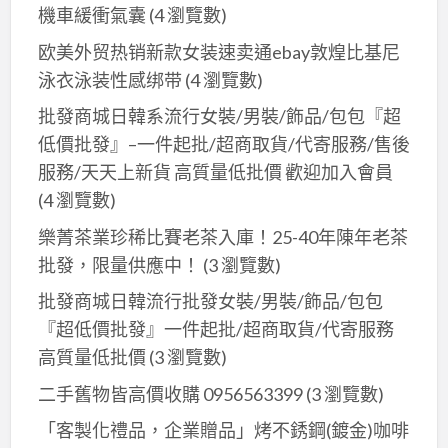
機車緩衝氣囊
(4 瀏覽數)
欧美外贸热销新款女装速卖通ebay敦煌比基尼
泳衣泳装性感绑带
(4 瀏覽數)
批發商城日韓系流行女裝/男裝/飾品/包包『超
低價批發』–一件起批/超商取貨/代寄服務/售後
服務/天天上新貨 高質量低批價 歡迎加入會員
(4 瀏覽數)
樂菁茶業珍稀比賽老茶入庫！25-40年陳年老茶
批發，限量供應中！
(3 瀏覽數)
批發商城日韓流行批發女裝/男裝/飾品/包包
『超低價批發』一件起批/超商取貨/代寄服務
高質量低批價
(3 瀏覽數)
二手舊物皆高價收購 0956563399
(3 瀏覽數)
「客製化禮品，企業贈品」烤不銹鋼(鍍金)咖啡