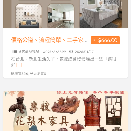
0956563399
程
簡
單、
二
手
價格公道、流程簡單、二手家具收購首選0956563399
$666.00
家
其它商品批發
w0956563399
2026/01/27
具
在台北、新北生活久了，家裡總會慢慢堆出一些「還很
收
好
[…]
購
總瀏覽356 , 今天瀏覽0
首
選
0956563399
原
木、
歐
式、
實