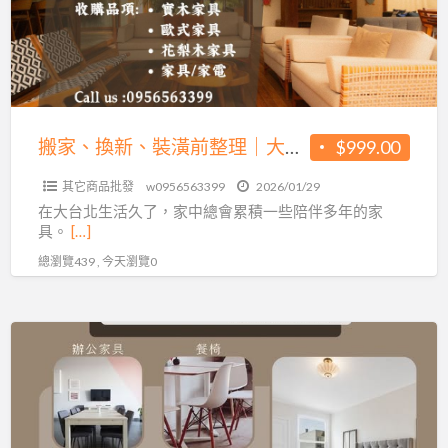
裝
潢
前
整
理
｜
搬家、換新、裝潢前整理｜大台北二手傢俱收購首選0956563399
$999.00
大
其它商品批發
w0956563399
2026/01/29
台
在大台北生活久了，家中總會累積一些陪伴多年的家
北
具。
[…]
二
總瀏覽439 , 今天瀏覽0
手
傢
俱
價
收
格
購
公
首
道、
選
流