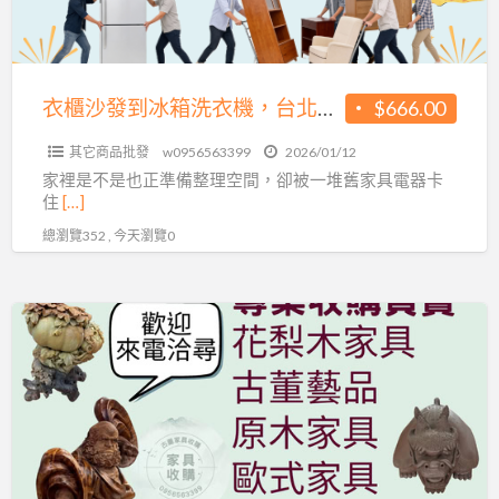
箱
0956563399
洗
衣
機，
衣櫃沙發到冰箱洗衣機，台北專業收購快速又安心0956563399
$666.00
台
其它商品批發
w0956563399
2026/01/12
北
家裡是不是也正準備整理空間，卻被一堆舊家具電器卡
專
住
[…]
業
總瀏覽352 , 今天瀏覽0
收
購
快
專
速
業
又
收
安
購
心
花
0956563399
梨
木