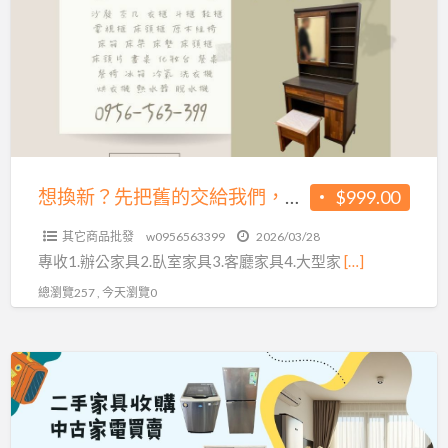
值
先
0956563399
把
舊
的
交
給
我
想換新？先把舊的交給我們，回收也能很有價值0956563399
$999.00
們，
其它商品批發
w0956563399
2026/03/28
回
專收1.辦公家具2.臥室家具3.客廳家具4.大型家
[…]
收
總瀏覽257 , 今天瀏覽0
也
能
很
家
有
具
價
家
值
電