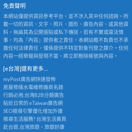
免責聲明
本網站僅提供資訊參考平台，並不涉入其中任何諮詢。所
載一切的資訊、文字、照片、圖形、廣告內容、或其他資
料，無論其為公開張貼或私下傳送，若有不實或違法情
事，均為『內容』提供者之責任，本網站概不負責也不承
擔任何法律責任，僅係提供不特定對象刊登之媒介。任何
內容一經舉報與發現不當，將立即刪除帳號與內容。
[e台灣]還有更多…
myPost廣告網
快速發佈
房屋修繕
水電維修廠商名錄
行銷必用:台灣B2B
分類廣告
貼近日常的
eTaiwan廣告網
SEO搜尋引擎優化
增加外連
搜尋生活服務? 台灣
生活黃頁
赴台遊,台灣旅遊
，旅遊好康