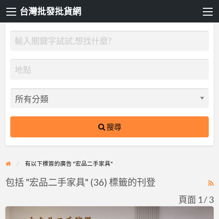
台灣批發批貨網
搜尋
有以下標簽的廣告 "宏品二手家具"
包括 "宏品二手家具" (36) 標籤的刊登
R
F
頁面 1 / 3
f
讓