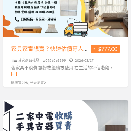
0956563399
想
賣？
快
速
估
價
家具家電想賣？快速估價專人收購0956563399
$777.00
專
其它商品批發
w0956563399
2026/03/17
人
舊家具不浪費 讓好物繼續被使用 在生活的每個階段，
收
[…]
購
總瀏覽298 , 今天瀏覽2
0956563399
一
通
電
話，