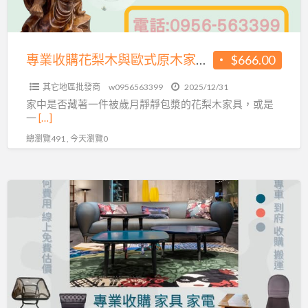
與
歐
式
專業收購花梨木與歐式原木家具，讓老件重回價值舞台0956563399
$666.00
原
其它地區批發商
w0956563399
2025/12/31
木
家中是否藏著一件被歲月靜靜包漿的花梨木家具，或是
家
一
[…]
具，
總瀏覽491 , 今天瀏覽0
讓
老
件
台
重
北
回
二
價
手
值
家
舞
具
台
家