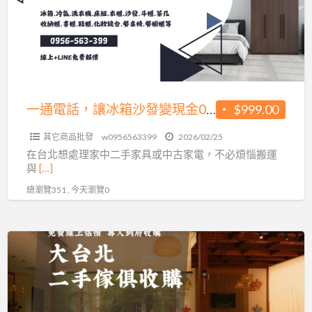
讓
冰
箱
沙
發
變
一通電話，讓冰箱沙發變現金0956563399
$999.00
現
其它商品批發
w0956563399
2026/02/25
金
在台北想處理家中二手家具或中古家電，不必煩惱搬運
0956563399
與
[…]
總瀏覽351 , 今天瀏覽0
搬
家、
換
新、