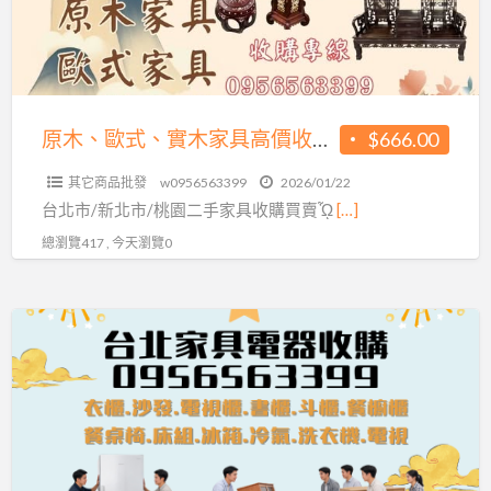
木
家
具
高
價
原木、歐式、實木家具高價收購｜線上估價快速又方便0956563399
$666.00
收
其它商品批發
w0956563399
2026/01/22
購
台北市/新北市/桃園二手家具收購買賣ᾯ
[…]
｜
總瀏覽417 , 今天瀏覽0
線
上
估
衣
價
櫃
快
沙
速
發
又
到
方
冰
便