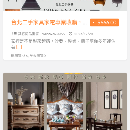
0956563399
電
專
業
台北二手家具家電專業收購，一通電話輕鬆清空空間0956563399
$666.00
收
其它商品批發
w0956563399
2025/12/28
購，
家裡是不是越來越擠，沙發、餐桌、櫃子陪你多年卻佔
一
著
[…]
通
總瀏覽436 , 今天瀏覽0
電
話
輕
大
鬆
台
清
北
空
專
空
收
間
實
0956563399
木