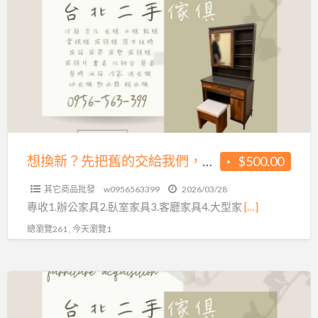
換
新？
先
把
舊
的
交
給
我
想換新？先把舊的交給我們，回收也能很有價值0956563399
$500.00
們，
其它商品批發
w0956563399
2026/03/28
回
專收1.辦公家具2.臥室家具3.客廳家具4.大型家
[…]
收
總瀏覽261 , 今天瀏覽1
也
能
很
想
有
換
價
新？