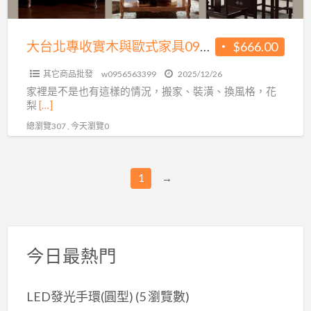
與
歐
式
大台北專收實木與歐式家具0956563399
$666.00
家
其它商品批發
w0956563399
2025/12/26
具
家裡是不是也有這樣的情況，搬家、裝潢、換風格，花
0956563399
梨
[…]
總瀏覽307 , 今天瀏覽0
1
→
今日最熱門
LED發光手環(圓型)
(5 瀏覽數)