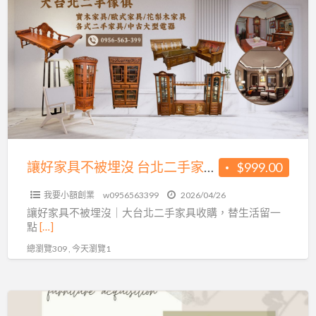
a
好
t
家
具
不
被
埋
沒
台
北
讓好家具不被埋沒 台北二手家具收購0956563399
$999.00
二
我要小額創業
w0956563399
2026/04/26
手
讓好家具不被埋沒｜大台北二手家具收購，替生活留一
家
點
[…]
具
總瀏覽309 , 今天瀏覽1
收
購
0956563399
想