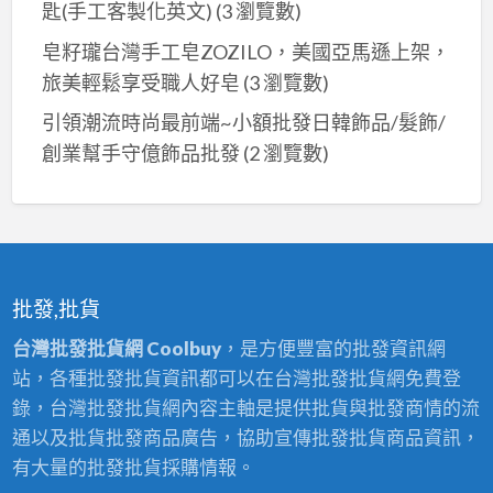
匙(手工客製化英文)
(3 瀏覽數)
皂籽瓏台灣手工皂ZOZILO，美國亞馬遜上架，
旅美輕鬆享受職人好皂
(3 瀏覽數)
引領潮流時尚最前端~小額批發日韓飾品/髮飾/
創業幫手守億飾品批發
(2 瀏覽數)
批發,批貨
台灣批發批貨網 Coolbuy
，是方便豐富的批發資訊網
站，各種批發批貨資訊都可以在台灣批發批貨網免費登
錄，台灣批發批貨網內容主軸是提供批貨與批發商情的流
通以及批貨批發商品廣告，協助宣傳批發批貨商品資訊，
有大量的批發批貨採購情報。