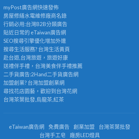
myPost廣告網
快速發佈
房屋修繕
水電維修廠商名錄
行銷必用:台灣B2B
分類廣告
貼近日常的
eTaiwan廣告網
SEO搜尋引擎優化
增加外連
搜尋生活服務? 台灣
生活黃頁
赴台遊,台灣旅遊
，旅遊好康
送禮伴手禮，台灣美食
伴手禮
推薦
二手貨廣告:2Hand
二手貨
廣告網
加盟創業? 台灣
加盟創業
網
尋找花店園藝，歡迎到
台灣花網
台灣茶葉批發
,烏龍茶,紅茶
eTaiwan廣告網
免費廣告
創業加盟
台灣茶葉批發
台灣手工皂
廠房LED燈具