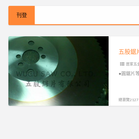
刊登
五
股
鋸
居家五
片
有
●圓鋸片等
限
公
司
總瀏覽2127
WUGU
SAW
CO.,
LTD.