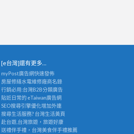
[e台灣]還有更多…
myPost廣告網
快速發佈
房屋修繕
水電維修廠商名錄
行銷必用:台灣B2B
分類廣告
貼近日常的
eTaiwan廣告網
SEO搜尋引擎優化
增加外連
搜尋生活服務? 台灣
生活黃頁
赴台遊,台灣旅遊
，旅遊好康
送禮伴手禮，台灣美食
伴手禮
推薦