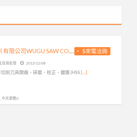
五股鋸片有限公司WUGU SAW CO., LTD. (HSS鍍鈦圓鋸片進口→加工→批發零售)
$來電洽詢
金百貨批發
2013/12/08
切削刀具開齒、研磨、校正、鍍膜 (HSS
[…]
 , 今天瀏覽0