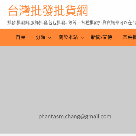
台灣批發批貨網
批發,批發網,服飾批發,包包批發…等等，各種批發批貨資訊都可以在
茶
葉
首頁
分類
關於本站
新聞/宣傳
茶葉
批
發
phantasm.chang@gmail.com