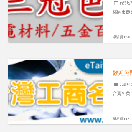
證
台灣地
水
大
電
桃園市最
批
五
發
金，
價，
批
總瀏覽1243
是
發
您
零
批
售
歡
貨
水
迎
歡迎免
批
電
免
發
材
台灣地
費
創
料
登
台灣免費
業
與
錄
的
五
台
好
金
灣
總瀏覽1182
夥
批
工
伴。
發!