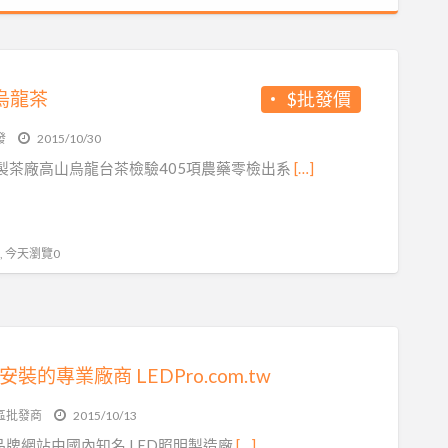
烏龍茶
$批發價
發
2015/10/30
製茶廠高山烏龍台茶檢驗405項農藥零檢出系
[…]
 , 今天瀏覽0
安裝的專業廠商 LEDPro.com.tw
區批發商
2015/10/13
o 品牌網站由國內知名 LED照明製造廠
[…]