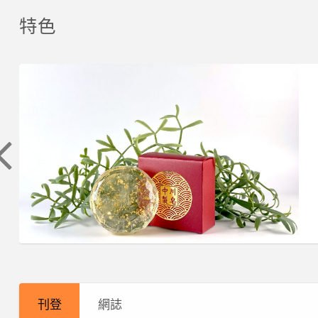
特色
梨
皂
迎
華
萊
春
山
籽
接
崗
茵
茶
烏
瓏
第
高
飾
批
龍
手
二
山
品
發
茶,
工
座
烏
批
高
皂
茶
龍
發
山
批
廠，
茶,
烏
發
樂
華
刊登
網誌
龍
補
菁
崗