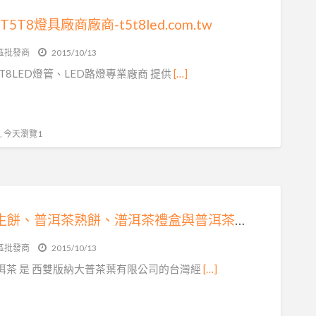
T5T8燈具廠商廠商-t5t8led.com.tw
區批發商
2015/10/13
T8LED燈管、LED路燈專業廠商 提供
[…]
 , 今天瀏覽1
普洱茶生餅、普洱茶熟餅、潽洱茶禮盒與普洱茶磚批發
區批發商
2015/10/13
洱茶 是 西雙版納大普茶葉有限公司的台灣經
[…]