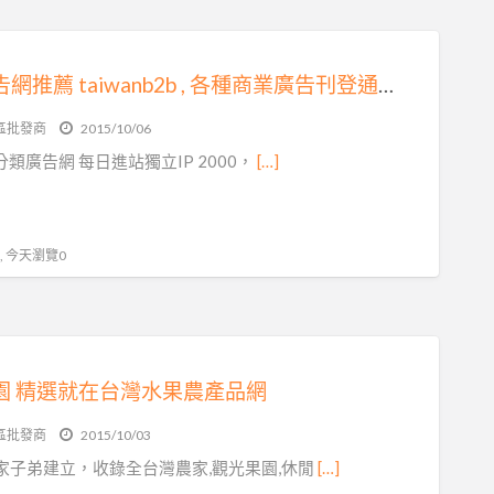
免費廣告網推薦 taiwanb2b , 各種商業廣告刊登通通免費
區批發商
2015/10/06
分類廣告網 每日進站獨立IP 2000，
[…]
 , 今天瀏覽0
園 精選就在台灣水果農產品網
區批發商
2015/10/03
家子弟建立，收錄全台灣農家,觀光果園,休閒
[…]