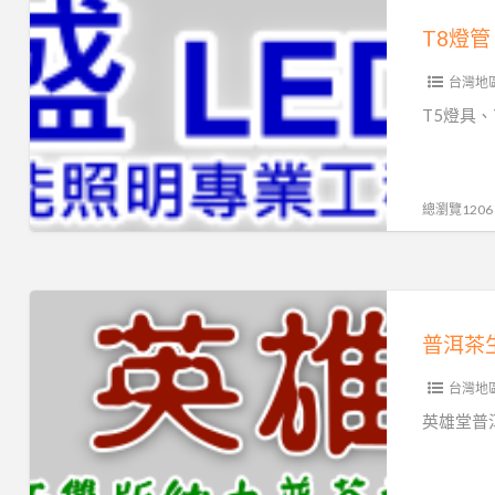
網，
燈
T8燈管 
歡
管
迎
台灣地
T5T8
批
燈
T5燈具、
發
具
量
廠
販
商
總瀏覽1206
廠
商-
t5t8led.com.tw
普
洱
茶
台灣地
生
餅、
英雄堂普
普
洱