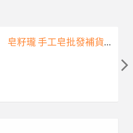
萊茵飾品批發
春茶批發
迎接第二座茶廠，樂菁茶業開放茶行預約索取茶樣,茶版
梨山烏龍茶,高山烏龍茶,烏龍茶批發,梨山茶批發
皂籽瓏 手工皂批發補貨賣場 726優惠活動
華崗高山烏龍茶,華崗烏龍茶,烏龍茶批發