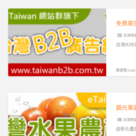
商
名
免
錄
費
網
廣
台灣地
告
網
台灣B2B
推
薦
taiwanb2b
總瀏覽1160
,
各
種
觀
商
光
觀光果
業
果
廣
台灣地
園
告
精
由彰化農
刊