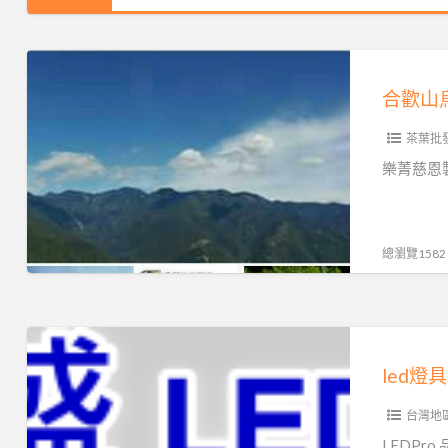
茶,
貨
茶
烏
烏
賣
業
龍
合
龍
場
開
茶,
歡
合歡山
茶
726
放
烏
山
批
優
茶
龍
茶葉批
烏
發,
惠
行
茶
龍
樂菁慈恩
梨
活
預
批
茶
山
動
約
發
茶
索
總瀏覽1582
批
取
發
茶
樣,
led
茶
燈
版
led燈具
具
台灣地
安
裝
LEDPr