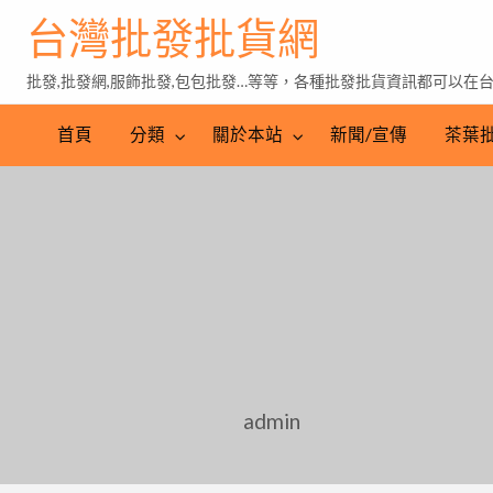
台灣批發批貨網
批發,批發網,服飾批發,包包批發…等等，各種批發批貨資訊都可以在
茶
葉
首頁
分類
關於本站
新聞/宣傳
茶葉
批
發
admin