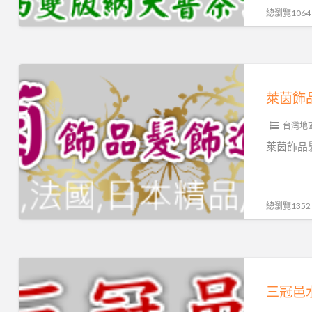
茶
總瀏覽1064
熟
餅、
潽
萊
洱
茵
茶
飾
禮
台灣地
品
盒
批
萊茵飾品
與
發，
普
飾
洱
品
總瀏覽1352
茶
工
磚
廠
批
直
三
發
營，
冠
三冠邑
保
邑