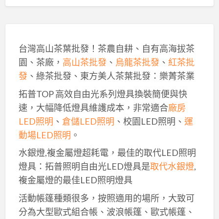
台灣高山茶葉批發！茶農自耕、自有高海拔茶
園、茶廠，
高山茶批發
、
烏龍茶批發
、
紅茶批
發
、綠茶批發、東方美人茶葉批發：樂菁茶業
拓普TOP 高效自由光系列燈具換裝簡便與快
速，大幅降低燈具維護成本，非常適合
廠房
LED照明
、
倉儲LED照明
、校園LED照明、
運
動場LED照明
。
水銀燈,複金屬燈超耗電，最佳的取代LED照明
燈具：拓普照明自由光LED燈具是
取代水銀燈
,
複金屬燈的最佳LED照明燈具
活動帳篷種類很多，按照適用的場所，大致可
分為大型歐式組合帳、波浪帳篷、歐式帳篷、