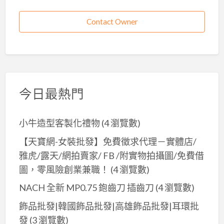
Contact Owner
今日最熱門
小牛造型客製化禮物
(4 瀏覽數)
【天寶網-女裝批發】免費徵求代理－實體店/
雅虎/露天/網拍賣家/ FB /附實物拍攝圖/免費借
圖，零風險創業兼職！
(4 瀏覽數)
NACH 全新 MP0.75 鉋齒刀 插齒刀
(4 瀏覽數)
飾品批發|韓國飾品批發|高雄飾品批發|耳環批
發
(3 瀏覽數)