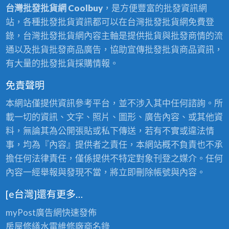
台灣批發批貨網 Coolbuy
，是方便豐富的批發資訊網
站，各種批發批貨資訊都可以在台灣批發批貨網免費登
錄，台灣批發批貨網內容主軸是提供批貨與批發商情的流
通以及批貨批發商品廣告，協助宣傳批發批貨商品資訊，
有大量的批發批貨採購情報。
免責聲明
本網站僅提供資訊參考平台，並不涉入其中任何諮詢。所
載一切的資訊、文字、照片、圖形、廣告內容、或其他資
料，無論其為公開張貼或私下傳送，若有不實或違法情
事，均為『內容』提供者之責任，本網站概不負責也不承
擔任何法律責任，僅係提供不特定對象刊登之媒介。任何
內容一經舉報與發現不當，將立即刪除帳號與內容。
[e台灣]還有更多…
myPost廣告網
快速發佈
房屋修繕
水電維修廠商名錄