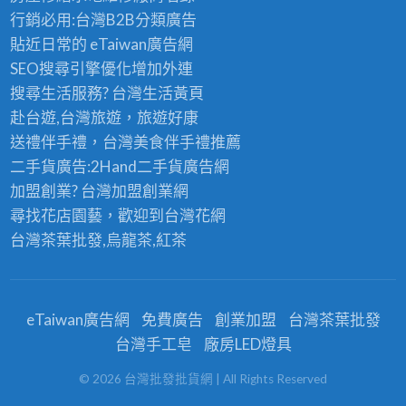
行銷必用:台灣B2B
分類廣告
貼近日常的
eTaiwan廣告網
SEO搜尋引擎優化
增加外連
搜尋生活服務? 台灣
生活黃頁
赴台遊,台灣旅遊
，旅遊好康
送禮伴手禮，台灣美食
伴手禮
推薦
二手貨廣告:2Hand
二手貨
廣告網
加盟創業? 台灣
加盟創業
網
尋找花店園藝，歡迎到
台灣花網
台灣茶葉批發
,烏龍茶,紅茶
eTaiwan廣告網
免費廣告
創業加盟
台灣茶葉批發
台灣手工皂
廠房LED燈具
©
2026
台灣批發批貨網
| All Rights Reserved