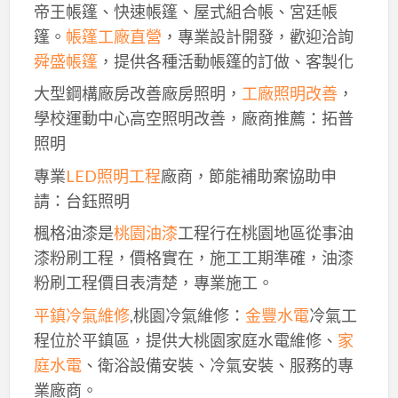
帝王帳篷、快速帳篷、屋式組合帳、宮廷帳
篷。
帳篷工廠直營
，專業設計開發，歡迎洽詢
舜盛帳篷
，提供各種活動帳篷的訂做、客製化
大型鋼構廠房改善廠房照明，
工廠照明改善
，
學校運動中心高空照明改善，廠商推薦：拓普
照明
專業
LED照明工程
廠商，節能補助案協助申
請：台鈺照明
楓格油漆是
桃園油漆
工程行在桃園地區從事油
漆粉刷工程，價格實在，施工工期準確，油漆
粉刷工程價目表清楚，專業施工。
平鎮冷氣維修
,桃園冷氣維修：
金豐水電
冷氣工
程位於平鎮區，提供大桃園家庭水電維修、
家
庭水電
、衛浴設備安裝、冷氣安裝、服務的專
業廠商。