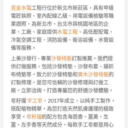
昱金水電
工程行位於新北市新莊區，具有甲級
電匠執照、室內配線乙級、用電設備檢驗等職
業證照，為新北市、台北市與桃園地區的企
業、工廠、家庭提供
水電工程
、高低壓配電、
冷氣空調工程、消防設備、衛浴設備、水管設
備等服務。
上美沙發行 – 專業
沙發椅墊
訂製推薦。我們提
供訂做服務，包括沙發椅墊、沙發布套、貓抓
布椅墊等。致力於沙發椅墊和
實木沙發椅墊
的
訂製修理，是您可信賴的沙發修理與訂做工
廠。立即洽詢，打造專屬您的舒適沙發體驗。
皂籽瓏
手工皂
，2017年成立，以純手工製作，
搭配植物精華，為您打造天然肌膚護理的極致
享受。
皂籽瓏
的配方包含海茴香、薑黃、生
薑、左手香等天然成分，每款手工皂都是用心