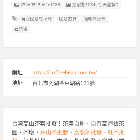
廣告编號
79260949dd4c1138
總瀏覽1084 , 今天瀏覽0
台北咖啡豆批發
咖啡器具
咖啡豆批發
石茶盤
網址
https://coffeebean.com.tw/
地址
台北市內湖區東湖路121號
台灣高山茶葉批發！茶農自耕、自有高海拔茶
園、茶廠，
高山茶批發
、
烏龍茶批發
、
紅茶批