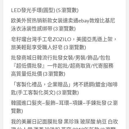
LED發光手環(圓型)
(5 瀏覽數)
欧美外贸热销新款女装速卖通ebay敦煌比基尼
泳衣泳装性感绑带
(3 瀏覽數)
皂籽瓏台灣手工皂ZOZILO，美國亞馬遜上架，
旅美輕鬆享受職人好皂
(3 瀏覽數)
批發商城日韓流行批發女裝/男裝/飾品/包包
『超低價批發』一件起批/超商取貨/代寄服務
高質量低批價
(3 瀏覽數)
「客製化禮品，企業贈品」烤不銹鋼(鍍金)咖啡
匙(手工客製化英文)
(3 瀏覽數)
韓國進口髮夾~髮飾~耳環~項鍊~手鍊批發
(2 瀏
覽數)
我的美麗日記面膜批發 黑珍珠 玻尿酸 納豆 白玫