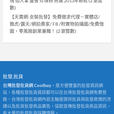
瑰 仙人掌 蘆薈 珍珠粉 燕窩 2013年新款
(2 瀏覽
數)
【天寶網-女裝批發】免費徵求代理－實體店/
雅虎/露天/網拍賣家/ FB /附實物拍攝圖/免費借
圖，零風險創業兼職！
(2 瀏覽數)
批發,批貨
台灣批發批貨網 Coolbuy
，是方便豐富的批發資訊網
站，各種批發批貨資訊都可以在台灣批發批貨網免費登
錄，台灣批發批貨網內容主軸是提供批貨與批發商情的流
通以及批貨批發商品廣告，協助宣傳批發批貨商品資訊，
有大量的批發批貨採購情報。