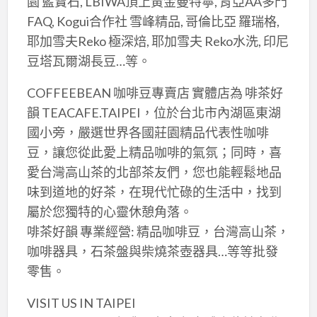
園 藍寶石, LBIWA頂上黃金曼特寧, 肯亞AA多門
FAQ, Kogui合作社 雪峰精品, 哥倫比亞 羅瑞格,
耶加雪夫Reko 極深焙, 耶加雪夫 Reko水洗, 印尼
豆塔瓦爾湖長豆…等。
COFFEEBEAN 咖啡豆專賣店 實體店為 啡茶好
韻 TEACAFE.TAIPEI，位於台北市內湖區東湖
國小旁，嚴選世界各國莊園精品代表性咖啡
豆，讓您從此愛上精品咖啡的氣氛；同時，喜
愛台灣高山茶的北部茶友們，您也能輕鬆地品
味到道地的好茶，在現代忙碌的生活中，找到
屬於您獨特的心靈休憩角落。
啡茶好韻 專業經營: 精品咖啡豆，台灣高山茶，
咖啡器具，石茶盤與柴燒茶壺器具…等等批發
零售。
VISIT US IN TAIPEI