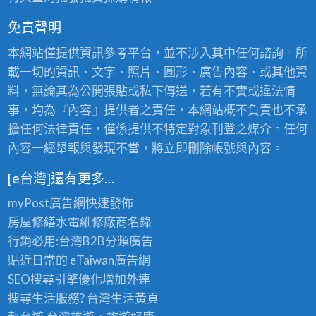
免責聲明
本網站僅提供資訊參考平台，並不涉入其中任何諮詢。所
載一切的資訊、文字、照片、圖形、廣告內容、或其他資
料，無論其為公開張貼或私下傳送，若有不實或違法情
事，均為『內容』提供者之責任，本網站概不負責也不承
擔任何法律責任，僅係提供不特定對象刊登之媒介。任何
內容一經舉報與發現不當，將立即刪除帳號與內容。
[e台灣]還有更多…
myPost廣告網
快速發佈
房屋修繕
水電維修廠商名錄
行銷必用:台灣B2B
分類廣告
貼近日常的
eTaiwan廣告網
SEO搜尋引擎優化
增加外連
搜尋生活服務? 台灣
生活黃頁