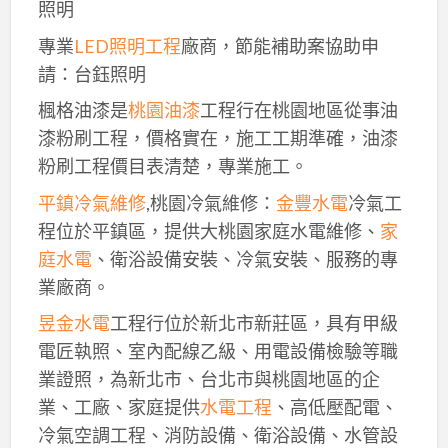
照明
專業
LED照明工程
廠商，節能補助案協助申
請：台鈺照明
楓格油漆是
桃園油漆
工程行在桃園地區從事油
漆粉刷工程，價格實在，施工工期準確，油漆
粉刷工程價目表清楚，專業施工。
平鎮冷氣維修
,桃園冷氣維修：
金豐水電
冷氣工
程位於平鎮區，提供大桃園家庭水電維修、
家
庭水電
、衛浴設備安裝、冷氣安裝、服務的專
業廠商。
昱金水電
工程行位於新北市新莊區，具有甲級
電匠執照、室內配線乙級、用電設備檢驗等職
業證照，為新北市、台北市與桃園地區的企
業、工廠、家庭提供
水電工程
、高低壓配電、
冷氣空調工程、消防設備、衛浴設備、水管設