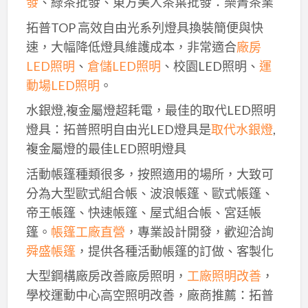
發
、綠茶批發、東方美人茶葉批發：樂菁茶業
拓普TOP 高效自由光系列燈具換裝簡便與快
速，大幅降低燈具維護成本，非常適合
廠房
LED照明
、
倉儲LED照明
、校園LED照明、
運
動場LED照明
。
水銀燈,複金屬燈超耗電，最佳的取代LED照明
燈具：拓普照明自由光LED燈具是
取代水銀燈
,
複金屬燈的最佳LED照明燈具
活動帳篷種類很多，按照適用的場所，大致可
分為大型歐式組合帳、波浪帳篷、歐式帳篷、
帝王帳篷、快速帳篷、屋式組合帳、宮廷帳
篷。
帳篷工廠直營
，專業設計開發，歡迎洽詢
舜盛帳篷
，提供各種活動帳篷的訂做、客製化
大型鋼構廠房改善廠房照明，
工廠照明改善
，
學校運動中心高空照明改善，廠商推薦：拓普