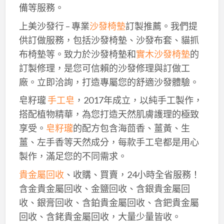
備等服務。
上美沙發行 – 專業
沙發椅墊
訂製推薦。我們提
供訂做服務，包括沙發椅墊、沙發布套、貓抓
布椅墊等。致力於沙發椅墊和
實木沙發椅墊
的
訂製修理，是您可信賴的沙發修理與訂做工
廠。立即洽詢，打造專屬您的舒適沙發體驗。
皂籽瓏
手工皂
，2017年成立，以純手工製作，
搭配植物精華，為您打造天然肌膚護理的極致
享受。
皂籽瓏
的配方包含海茴香、薑黃、生
薑、左手香等天然成分，每款手工皂都是用心
製作，滿足您的不同需求。
貴金屬回收
、收購、買賣，24小時全省服務！
含金貴金屬回收、金鹽回收、含銀貴金屬回
收、銀膏回收、含鉑貴金屬回收、含鈀貴金屬
回收、含銠貴金屬回收，大量少量皆收。