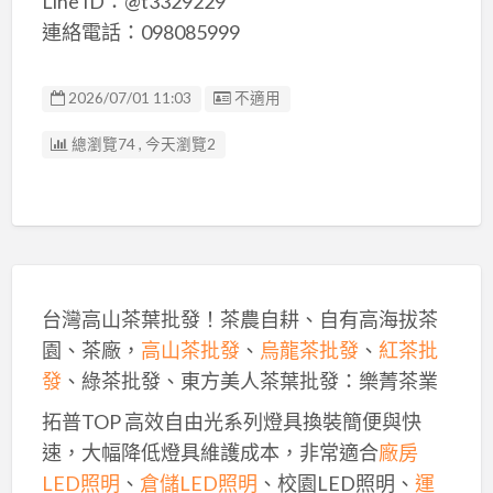
Line ID：@t3329229
連絡電話：098085999
廣告编號
2026/07/01 11:03
不適用
總瀏覽74 , 今天瀏覽2
台灣高山茶葉批發！茶農自耕、自有高海拔茶
園、茶廠，
高山茶批發
、
烏龍茶批發
、
紅茶批
發
、綠茶批發、東方美人茶葉批發：樂菁茶業
拓普TOP 高效自由光系列燈具換裝簡便與快
速，大幅降低燈具維護成本，非常適合
廠房
LED照明
、
倉儲LED照明
、校園LED照明、
運