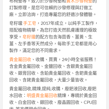
布椅墊等。致力於沙發椅墊和
實木沙發椅墊
的
訂製修理，是您可信賴的沙發修理與訂做工
廠。立即洽詢，打造專屬您的舒適沙發體驗。
皂籽瓏
手工皂
，2017年成立，以純手工製作，
搭配植物精華，為您打造天然肌膚護理的極致
享受。
皂籽瓏
的配方包含海茴香、薑黃、生
薑、左手香等天然成分，每款手工皂都是用心
製作，滿足您的不同需求。
貴金屬回收
、收購、買賣，24小時全省服務！
含金貴金屬回收、金鹽回收、含銀貴金屬回
收、銀膏回收、含鉑貴金屬回收、含鈀貴金屬
回收、含銠貴金屬回收，大量少量皆收。
貴金屬回收,精煉,提純,收購，廢鈀液回收,廢鈀
水回收：
明盛貴金屬回收
精煉，專精於黃金回
收、白金回收、銀回收、廢晶圓回收、CPU回