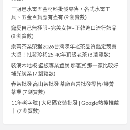
三冠邑水電五金材料批發零售，各式水電工
具、五金百貨應有盡有
(9 瀏覽數)
寵愛自己無極限~完美女神~正韓進口流行飾品
(8 瀏覽數)
樂菁茶業榮獲2026台灣陳年老茶品質鑑定競賽
大獎！批發珍稀25-40年頂級老茶
(8 瀏覽數)
裝潢木地板.壁板專業置炭 那裏買 那一家比較好
埔光炭業
(7 瀏覽數)
春茶批發 高山茶批發 茶廠直營批發零售/樂菁
茶業
(7 瀏覽數)
11年老字號 | 大尺碼女裝批發 | Google熱搜推薦
｜
(7 瀏覽數)