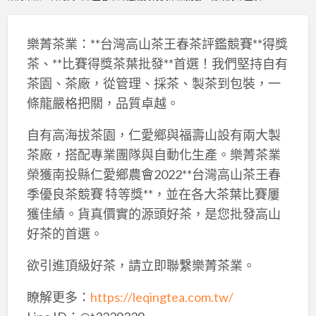
樂菁茶業：**台灣高山茶王春茶評鑑競賽**得獎
茶、**比賽得獎茶葉批發**首選！我們堅持自有
茶園、茶廠，從管理、採茶、製茶到包裝，一
條龍嚴格把關，品質卓越。
自有高海拔茶園，仁愛鄉與福壽山設有兩大製
茶廠，搭配專業團隊與自動化生產。樂菁茶業
榮獲南投縣仁愛鄉農會2022**台灣高山茶王春
季優良茶競賽 特等獎**，並在各大茶葉比賽屢
獲佳績。貨真價實的源頭好茶，是您批發高山
好茶的首選。
欲引進頂級好茶，請立即聯繫樂菁茶業。
瞭解更多：
https://leqingtea.com.tw/