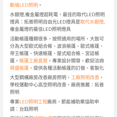
動場LED照明
。
水銀燈,複金屬燈超耗電，最佳的取代LED照明
燈具：拓普照明自由光LED燈具是
取代水銀燈
,
複金屬燈的最佳LED照明燈具
活動帳篷種類很多，按照適用的場所，大致可
分為大型歐式組合帳、波浪帳篷、歐式帳篷、
帝王帳篷、快速帳篷、屋式組合帳、宮廷帳
篷。
帳篷工廠直營
，專業設計開發，歡迎洽詢
舜盛帳篷
，提供各種活動帳篷的訂做、客製化
大型鋼構廠房改善廠房照明，
工廠照明改善
，
學校運動中心高空照明改善，廠商推薦：拓普
照明
專業
LED照明工程
廠商，節能補助案協助申
請：台鈺照明