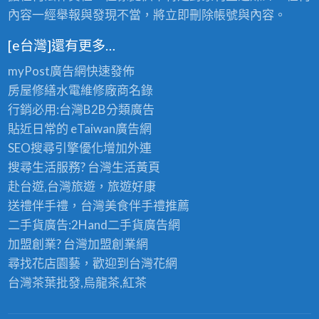
內容一經舉報與發現不當，將立即刪除帳號與內容。
[e台灣]還有更多…
myPost廣告網
快速發佈
房屋修繕
水電維修廠商名錄
行銷必用:台灣B2B
分類廣告
貼近日常的
eTaiwan廣告網
SEO搜尋引擎優化
增加外連
搜尋生活服務? 台灣
生活黃頁
赴台遊,台灣旅遊
，旅遊好康
送禮伴手禮，台灣美食
伴手禮
推薦
二手貨廣告:2Hand
二手貨
廣告網
加盟創業? 台灣
加盟創業
網
尋找花店園藝，歡迎到
台灣花網
台灣茶葉批發
,烏龍茶,紅茶