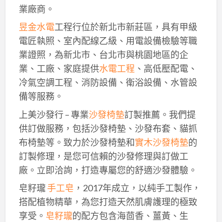
業廠商。
昱金水電
工程行位於新北市新莊區，具有甲級
電匠執照、室內配線乙級、用電設備檢驗等職
業證照，為新北市、台北市與桃園地區的企
業、工廠、家庭提供
水電工程
、高低壓配電、
冷氣空調工程、消防設備、衛浴設備、水管設
備等服務。
上美沙發行 – 專業
沙發椅墊
訂製推薦。我們提
供訂做服務，包括沙發椅墊、沙發布套、貓抓
布椅墊等。致力於沙發椅墊和
實木沙發椅墊
的
訂製修理，是您可信賴的沙發修理與訂做工
廠。立即洽詢，打造專屬您的舒適沙發體驗。
皂籽瓏
手工皂
，2017年成立，以純手工製作，
搭配植物精華，為您打造天然肌膚護理的極致
享受。
皂籽瓏
的配方包含海茴香、薑黃、生