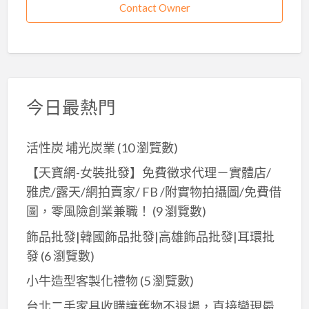
Contact Owner
今日最熱門
活性炭 埔光炭業
(10 瀏覽數)
【天寶網-女裝批發】免費徵求代理－實體店/
雅虎/露天/網拍賣家/ FB /附實物拍攝圖/免費借
圖，零風險創業兼職！
(9 瀏覽數)
飾品批發|韓國飾品批發|高雄飾品批發|耳環批
發
(6 瀏覽數)
小牛造型客製化禮物
(5 瀏覽數)
台北二手家具收購讓舊物不退場，直接變現最