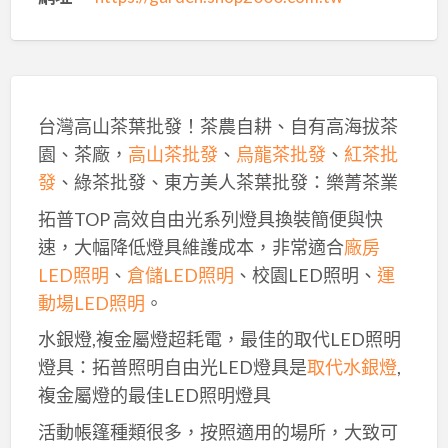
台灣高山茶葉批發！茶農自耕、自有高海拔茶
園、茶廠，
高山茶批發
、
烏龍茶批發
、
紅茶批
發
、綠茶批發、東方美人茶葉批發：樂菁茶業
拓普TOP 高效自由光系列燈具換裝簡便與快
速，大幅降低燈具維護成本，非常適合
廠房
LED照明
、
倉儲LED照明
、校園LED照明、
運
動場LED照明
。
水銀燈,複金屬燈超耗電，最佳的取代LED照明
燈具：拓普照明自由光LED燈具是
取代水銀燈
,
複金屬燈的最佳LED照明燈具
活動帳篷種類很多，按照適用的場所，大致可