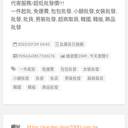
代寄服務/超低批發價!!!
一件起批, 免運費, 包包批發, 小額批發,女裝批發,
批發, 批貨, 男裝批發, 超商取貨, 韓國, 韓版, 飾品
批發
2022/07/29 14:43
此廣告已過期
廣告编號
90562e38177d3276
總瀏覽2049 , 今天瀏覽0
一件起批
免運費
包包批發
女裝批發
小額批發
批發
批貨
男裝批發
超商取貨
韓國
韓版
飾品批發
網址
https://garden.shop2000.com.tw