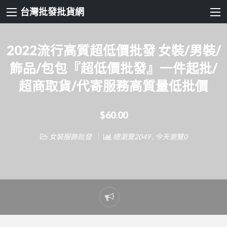
台灣批發批貨網
2022流行高質超低價批發 女裝/男裝/
飾品/包包『超低價批發』一件起批/
超商取貨/代寄服務高質量低批價
$60.00
女裝服飾批發
總瀏覽2049 , 今天瀏覽0
Report
problem