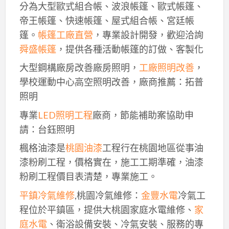
分為大型歐式組合帳、波浪帳篷、歐式帳篷、
帝王帳篷、快速帳篷、屋式組合帳、宮廷帳
篷。
帳篷工廠直營
，專業設計開發，歡迎洽詢
舜盛帳篷
，提供各種活動帳篷的訂做、客製化
大型鋼構廠房改善廠房照明，
工廠照明改善
，
學校運動中心高空照明改善，廠商推薦：拓普
照明
專業
LED照明工程
廠商，節能補助案協助申
請：台鈺照明
楓格油漆是
桃園油漆
工程行在桃園地區從事油
漆粉刷工程，價格實在，施工工期準確，油漆
粉刷工程價目表清楚，專業施工。
平鎮冷氣維修
,桃園冷氣維修：
金豐水電
冷氣工
程位於平鎮區，提供大桃園家庭水電維修、
家
庭水電
、衛浴設備安裝、冷氣安裝、服務的專