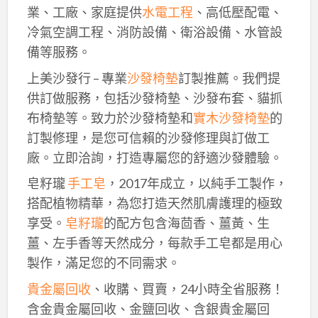
業、工廠、家庭提供
水電工程
、高低壓配電、
冷氣空調工程、消防設備、衛浴設備、水管設
備等服務。
上美沙發行 – 專業
沙發椅墊
訂製推薦。我們提
供訂做服務，包括沙發椅墊、沙發布套、貓抓
布椅墊等。致力於沙發椅墊和
實木沙發椅墊
的
訂製修理，是您可信賴的沙發修理與訂做工
廠。立即洽詢，打造專屬您的舒適沙發體驗。
皂籽瓏
手工皂
，2017年成立，以純手工製作，
搭配植物精華，為您打造天然肌膚護理的極致
享受。
皂籽瓏
的配方包含海茴香、薑黃、生
薑、左手香等天然成分，每款手工皂都是用心
製作，滿足您的不同需求。
貴金屬回收
、收購、買賣，24小時全省服務！
含金貴金屬回收、金鹽回收、含銀貴金屬回