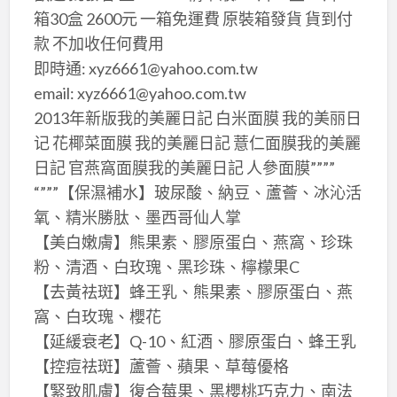
箱30盒 2600元 一箱免運費 原裝箱發貨 貨到付
款 不加收任何費用
即時通: xyz6661@yahoo.com.tw
email: xyz6661@yahoo.com.tw
2013年新版我的美麗日記 白米面膜 我的美丽日
记 花椰菜面膜 我的美麗日記 薏仁面膜我的美麗
日記 官燕窩面膜我的美麗日記 人參面膜””””
“”””【保濕補水】玻尿酸、納豆、蘆薈、冰沁活
氧、精米勝肽、墨西哥仙人掌
【美白嫩膚】熊果素、膠原蛋白、燕窩、珍珠
粉、清酒、白玫瑰、黑珍珠、檸檬果C
【去黃祛斑】蜂王乳、熊果素、膠原蛋白、燕
窩、白玫瑰、櫻花
【延緩衰老】Q-10、紅酒、膠原蛋白、蜂王乳
【控痘祛斑】蘆薈、蘋果、草莓優格
【緊致肌膚】復合莓果、黑櫻桃巧克力、南法