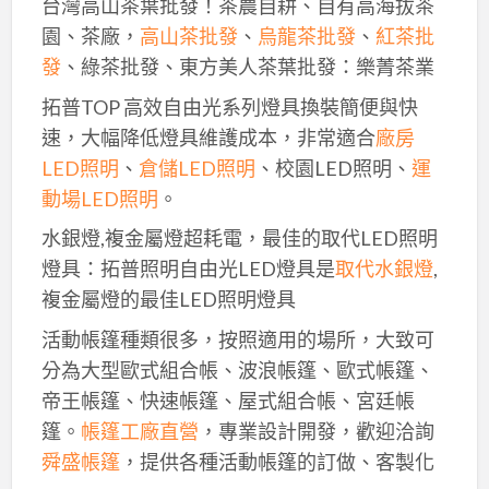
台灣高山茶葉批發！茶農自耕、自有高海拔茶
園、茶廠，
高山茶批發
、
烏龍茶批發
、
紅茶批
發
、綠茶批發、東方美人茶葉批發：樂菁茶業
拓普TOP 高效自由光系列燈具換裝簡便與快
速，大幅降低燈具維護成本，非常適合
廠房
LED照明
、
倉儲LED照明
、校園LED照明、
運
動場LED照明
。
水銀燈,複金屬燈超耗電，最佳的取代LED照明
燈具：拓普照明自由光LED燈具是
取代水銀燈
,
複金屬燈的最佳LED照明燈具
活動帳篷種類很多，按照適用的場所，大致可
分為大型歐式組合帳、波浪帳篷、歐式帳篷、
帝王帳篷、快速帳篷、屋式組合帳、宮廷帳
篷。
帳篷工廠直營
，專業設計開發，歡迎洽詢
舜盛帳篷
，提供各種活動帳篷的訂做、客製化