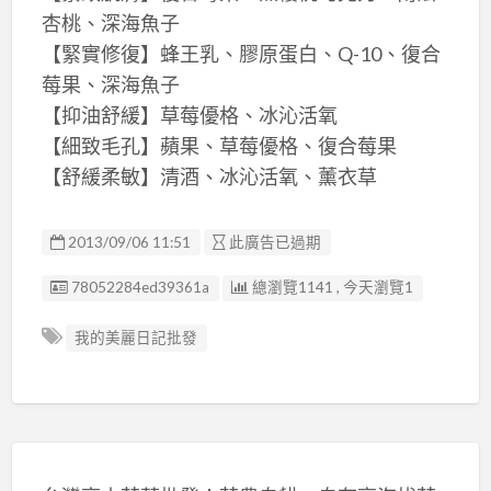
杏桃、深海魚子
【緊實修復】蜂王乳、膠原蛋白、Q-10、復合
莓果、深海魚子
【抑油舒緩】草莓優格、冰沁活氧
【細致毛孔】蘋果、草莓優格、復合莓果
【舒緩柔敏】清酒、冰沁活氧、薰衣草
2013/09/06 11:51
此廣告已過期
廣告编號
78052284ed39361a
總瀏覽1141 , 今天瀏覽1
我的美麗日記批發