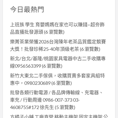
今日最熱門
上班族 學生 育嬰媽媽在家也可以賺錢~超夯飾
品直播批發源頭
(6 瀏覽數)
樂菁茶業榮獲2026台灣陳年老茶品質鑑定競賽
大獎！批發珍稀25-40年頂級老茶
(6 瀏覽數)
新北/台北/基隆/桃園家具電器中古二手收購專
線0956563399
(6 瀏覽數)
新竹大東北二手傢俱，收購買賣多套家具組特
惠中，0980230689
(6 瀏覽數)
批發各類行動電源 / 各品牌傳輸線、充電器、
車充 / 行動周邊 0986-007-373 03-
4608755#172 徐先生
(5 瀏覽數)
方橘子小舖 工廠直營 移動主機架 固定主機架 公