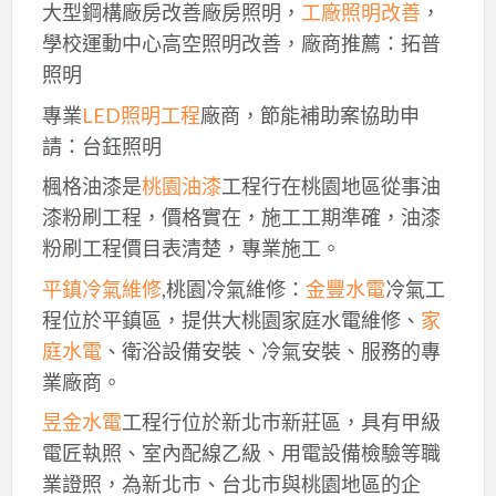
大型鋼構廠房改善廠房照明，
工廠照明改善
，
學校運動中心高空照明改善，廠商推薦：拓普
照明
專業
LED照明工程
廠商，節能補助案協助申
請：台鈺照明
楓格油漆是
桃園油漆
工程行在桃園地區從事油
漆粉刷工程，價格實在，施工工期準確，油漆
粉刷工程價目表清楚，專業施工。
平鎮冷氣維修
,桃園冷氣維修：
金豐水電
冷氣工
程位於平鎮區，提供大桃園家庭水電維修、
家
庭水電
、衛浴設備安裝、冷氣安裝、服務的專
業廠商。
昱金水電
工程行位於新北市新莊區，具有甲級
電匠執照、室內配線乙級、用電設備檢驗等職
業證照，為新北市、台北市與桃園地區的企