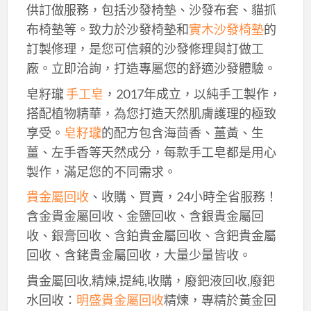
供訂做服務，包括沙發椅墊、沙發布套、貓抓
布椅墊等。致力於沙發椅墊和
實木沙發椅墊
的
訂製修理，是您可信賴的沙發修理與訂做工
廠。立即洽詢，打造專屬您的舒適沙發體驗。
皂籽瓏
手工皂
，2017年成立，以純手工製作，
搭配植物精華，為您打造天然肌膚護理的極致
享受。
皂籽瓏
的配方包含海茴香、薑黃、生
薑、左手香等天然成分，每款手工皂都是用心
製作，滿足您的不同需求。
貴金屬回收
、收購、買賣，24小時全省服務！
含金貴金屬回收、金鹽回收、含銀貴金屬回
收、銀膏回收、含鉑貴金屬回收、含鈀貴金屬
回收、含銠貴金屬回收，大量少量皆收。
貴金屬回收,精煉,提純,收購，廢鈀液回收,廢鈀
水回收：
明盛貴金屬回收
精煉，專精於黃金回