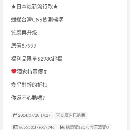
★日本最新流行款★
通過台灣CNS檢測標準
質感再升級!
原價$7999
福利品限量$2980起標
獨家特賣價❣
幾乎對折的折扣
你還不心動嗎?
2014/07/28 14:27
此廣告已過期
廣告编號
66553d1f7eb19946
總瀏覽1217 , 今天瀏覽0