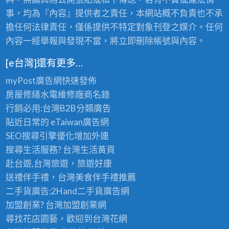
事，均為『內容』提供者之責任，本網站概不負責也不承
擔任何法律責任，僅係提供不特定對象刊登之媒介。任何
內容一經舉報與發現不當，將立即刪除帳號與內容。
[e台灣]還有更多…
myPost廣告網
快速發佈
房屋修繕
水電維修廠商名錄
行銷必用:台灣B2B
分類廣告
貼近日常的
eTaiwan廣告網
SEO搜尋引擎優化
增加外連
搜尋生活服務? 台灣
生活黃頁
赴台遊,台灣旅遊
，旅遊好康
送禮伴手禮，台灣美食
伴手禮
推薦
二手貨廣告:2Hand
二手貨
廣告網
加盟創業? 台灣
加盟創業
網
尋找花店園藝，歡迎到
台灣花網