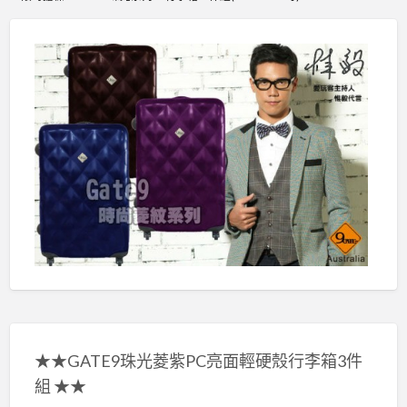
★★GATE9珠光菱紫PC亮面輕硬殼行李箱3件
組 ★★