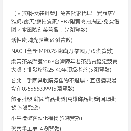
【天寶網-女裝批發】免費徵求代理－實體店/
雅虎/露天/網拍賣家/ FB /附實物拍攝圖/免費借
圖，零風險創業兼職！
(7 瀏覽數)
活性炭 埔光炭業
(6 瀏覽數)
NACH 全新 MP0.75 鉋齒刀 插齒刀
(5 瀏覽數)
樂菁茶業榮獲2026台灣陳年老茶品質鑑定競賽
大獎！批發珍稀25-40年頂級老茶
(5 瀏覽數)
台北二手家具收購讓舊物不退場，直接變現最
實在0956563399
(5 瀏覽數)
飾品批發|韓國飾品批發|高雄飾品批發|耳環批
發
(5 瀏覽數)
小牛造型客製化禮物
(5 瀏覽數)
荖葉手工皂
(4 瀏覽數)