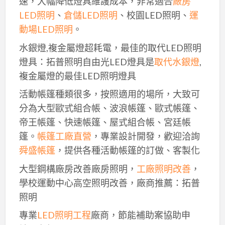
速，大幅降低燈具維護成本，非常適合
廠房
LED照明
、
倉儲LED照明
、校園LED照明、
運
動場LED照明
。
水銀燈,複金屬燈超耗電，最佳的取代LED照明
燈具：拓普照明自由光LED燈具是
取代水銀燈
,
複金屬燈的最佳LED照明燈具
活動帳篷種類很多，按照適用的場所，大致可
分為大型歐式組合帳、波浪帳篷、歐式帳篷、
帝王帳篷、快速帳篷、屋式組合帳、宮廷帳
篷。
帳篷工廠直營
，專業設計開發，歡迎洽詢
舜盛帳篷
，提供各種活動帳篷的訂做、客製化
大型鋼構廠房改善廠房照明，
工廠照明改善
，
學校運動中心高空照明改善，廠商推薦：拓普
照明
專業
LED照明工程
廠商，節能補助案協助申