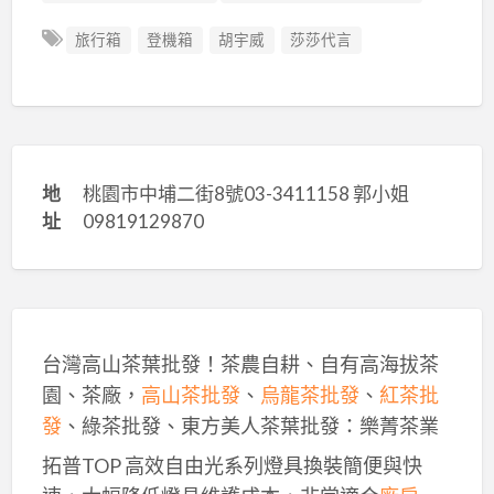
旅行箱
登機箱
胡宇威
莎莎代言
地
桃園市中埔二街8號03-3411158 郭小姐
址
09819129870
台灣高山茶葉批發！茶農自耕、自有高海拔茶
園、茶廠，
高山茶批發
、
烏龍茶批發
、
紅茶批
發
、綠茶批發、東方美人茶葉批發：樂菁茶業
拓普TOP 高效自由光系列燈具換裝簡便與快