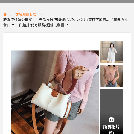
problem
女裝服飾批發
韓系流行超夯批發。上千款女裝/男裝/飾品/包包/文具/流行可愛商品『超低價批
發』-!!-一件起批/代寄服務/超低批發價!!!
所有相片
(5)