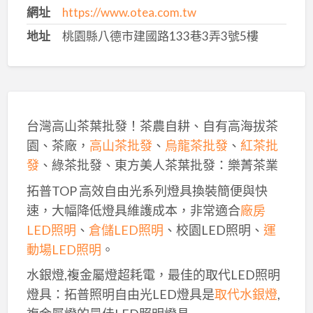
網址
https://www.otea.com.tw
地址
桃園縣八德市建國路133巷3弄3號5樓
台灣高山茶葉批發！茶農自耕、自有高海拔茶
園、茶廠，
高山茶批發
、
烏龍茶批發
、
紅茶批
發
、綠茶批發、東方美人茶葉批發：樂菁茶業
拓普TOP 高效自由光系列燈具換裝簡便與快
速，大幅降低燈具維護成本，非常適合
廠房
LED照明
、
倉儲LED照明
、校園LED照明、
運
動場LED照明
。
水銀燈,複金屬燈超耗電，最佳的取代LED照明
燈具：拓普照明自由光LED燈具是
取代水銀燈
,