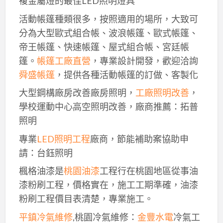
複金屬燈的最佳LED照明燈具
活動帳篷種類很多，按照適用的場所，大致可
分為大型歐式組合帳、波浪帳篷、歐式帳篷、
帝王帳篷、快速帳篷、屋式組合帳、宮廷帳
篷。
帳篷工廠直營
，專業設計開發，歡迎洽詢
舜盛帳篷
，提供各種活動帳篷的訂做、客製化
大型鋼構廠房改善廠房照明，
工廠照明改善
，
學校運動中心高空照明改善，廠商推薦：拓普
照明
專業
LED照明工程
廠商，節能補助案協助申
請：台鈺照明
楓格油漆是
桃園油漆
工程行在桃園地區從事油
漆粉刷工程，價格實在，施工工期準確，油漆
粉刷工程價目表清楚，專業施工。
平鎮冷氣維修
,桃園冷氣維修：
金豐水電
冷氣工