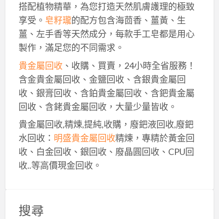
搭配植物精華，為您打造天然肌膚護理的極致
享受。
皂籽瓏
的配方包含海茴香、薑黃、生
薑、左手香等天然成分，每款手工皂都是用心
製作，滿足您的不同需求。
貴金屬回收
、收購、買賣，24小時全省服務！
含金貴金屬回收、金鹽回收、含銀貴金屬回
收、銀膏回收、含鉑貴金屬回收、含鈀貴金屬
回收、含銠貴金屬回收，大量少量皆收。
貴金屬回收,精煉,提純,收購，廢鈀液回收,廢鈀
水回收：
明盛貴金屬回收
精煉，專精於黃金回
收、白金回收、銀回收、廢晶圓回收、CPU回
收..等高價現金回收。
搜尋