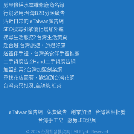
房屋修繕
水電維修廠商名錄
行銷必用:台灣B2B
分類廣告
貼近日常的
eTaiwan廣告網
SEO搜尋引擎優化
增加外連
搜尋生活服務? 台灣
生活黃頁
赴台遊,台灣旅遊
，旅遊好康
送禮伴手禮，台灣美食
伴手禮
推薦
二手貨廣告:2Hand
二手貨
廣告網
加盟創業? 台灣
加盟創業
網
尋找花店園藝，歡迎到
台灣花網
台灣茶葉批發
,烏龍茶,紅茶
eTaiwan廣告網
免費廣告
創業加盟
台灣茶葉批發
台灣手工皂
廠房LED燈具
©
2026
台灣批發批貨網
| All Rights Reserved