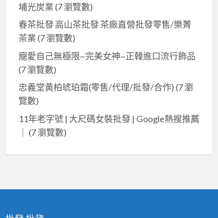
埔光炭業
(7 瀏覽數)
春茶批發 高山茶批發 茶廠直營批發零售/樂菁
茶業
(7 瀏覽數)
寵愛自己無極限~完美女神~正韓進口流行飾品
(7 瀏覽數)
忠義堂黃柏琥珀霜(零售/代理/批發/合作)
(7 瀏
覽數)
11年老字號 | 大尺碼女裝批發 | Google熱搜推薦
｜
(7 瀏覽數)