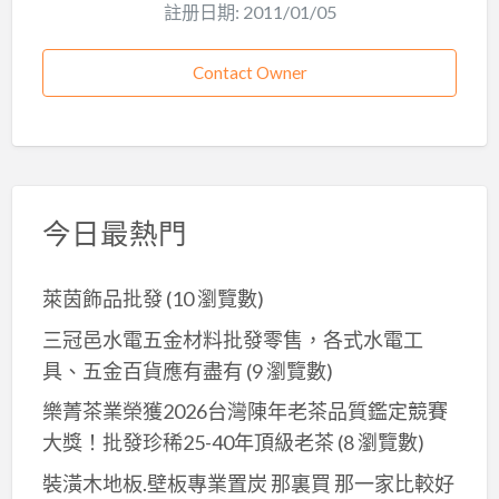
註册日期: 2011/01/05
Contact Owner
今日最熱門
萊茵飾品批發
(10 瀏覽數)
三冠邑水電五金材料批發零售，各式水電工
具、五金百貨應有盡有
(9 瀏覽數)
樂菁茶業榮獲2026台灣陳年老茶品質鑑定競賽
大獎！批發珍稀25-40年頂級老茶
(8 瀏覽數)
裝潢木地板.壁板專業置炭 那裏買 那一家比較好