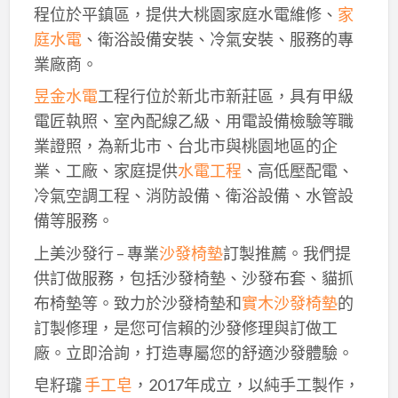
程位於平鎮區，提供大桃園家庭水電維修、
家
庭水電
、衛浴設備安裝、冷氣安裝、服務的專
業廠商。
昱金水電
工程行位於新北市新莊區，具有甲級
電匠執照、室內配線乙級、用電設備檢驗等職
業證照，為新北市、台北市與桃園地區的企
業、工廠、家庭提供
水電工程
、高低壓配電、
冷氣空調工程、消防設備、衛浴設備、水管設
備等服務。
上美沙發行 – 專業
沙發椅墊
訂製推薦。我們提
供訂做服務，包括沙發椅墊、沙發布套、貓抓
布椅墊等。致力於沙發椅墊和
實木沙發椅墊
的
訂製修理，是您可信賴的沙發修理與訂做工
廠。立即洽詢，打造專屬您的舒適沙發體驗。
皂籽瓏
手工皂
，2017年成立，以純手工製作，