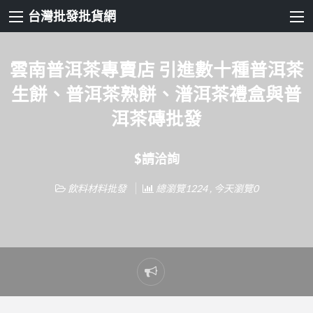
台灣批發批貨網
雲南普洱茶專賣店 引進數十種普洱茶
生餅、普洱茶熟餅、潽洱茶禮盒與普
洱茶磚批發
$請洽詢
飲料材料批發
總瀏覽1224 , 今天瀏覽0
Report
problem