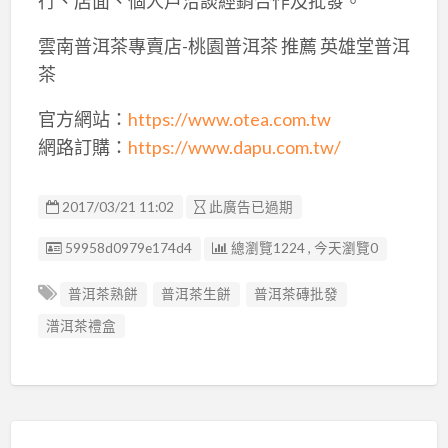
行、店面、個人戶洽談經銷合作及批發。
雲南普洱茶專賣店-桃園普洱茶 推薦 英雄堂普洱
茶
官方網站：
https://www.otea.com.tw
網路訂購：
https://www.dapu.com.tw/
2017/03/21 11:02
此廣告已過期
廣告编號
59958d0979e174d4
總瀏覽1224 , 今天瀏覽0
普洱茶熟餅
普洱茶生餅
普洱茶磚批發
潽洱茶禮盒