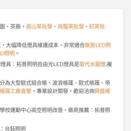
園、茶廠，
高山茶批發
、
烏龍茶批發
、
紅茶批
速，大幅降低燈具維護成本，非常適合
廠房LED照
ED照明
。
明燈具：拓普照明自由光LED燈具是
取代水銀燈
,複
分為大型歐式組合帳、波浪帳篷、歐式帳篷、帝
帳篷工廠直營
，專業設計開發，歡迎洽詢
舜盛帳
學校運動中心高空照明改善，廠商推薦：拓普照
：台鈺照明