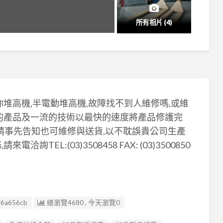
所有相片 (4)
你堆高機,半電動堆高機,故障找不到人維修嗎,或維
佳的產品及一流的技術以最快的速度將產品修護完
日請事先告知也可維修與送貨,以不耽誤貴公司生產
EL:(03)3508458 FAX: (03)3500850
f6a656cb
總瀏覽4680 , 今天瀏覽0