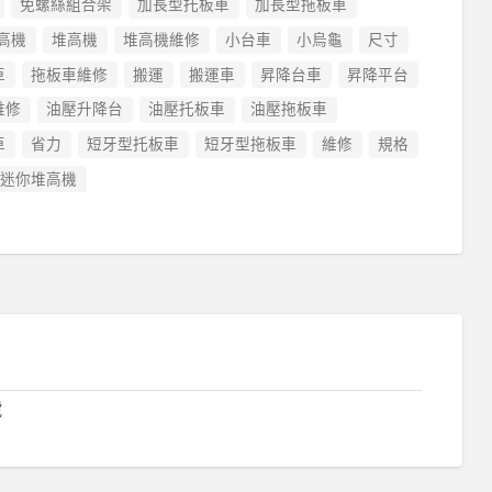
免螺絲組合架
加長型托板車
加長型拖板車
高機
堆高機
堆高機維修
小台車
小烏龜
尺寸
車
拖板車維修
搬運
搬運車
昇降台車
昇降平台
維修
油壓升降台
油壓托板車
油壓拖板車
車
省力
短牙型托板車
短牙型拖板車
維修
規格
迷你堆高機
號