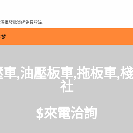
台灣批發批貨網免費登錄.
批發
壓車,油壓板車,拖板車,
社
$來電洽詢