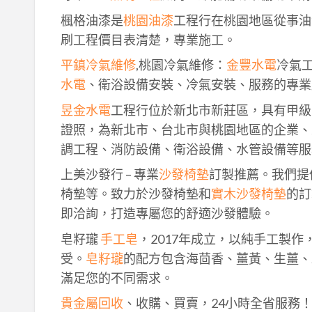
楓格油漆是
桃園油漆
工程行在桃園地區從事油
刷工程價目表清楚，專業施工。
平鎮冷氣維修
,桃園冷氣維修：
金豐水電
冷氣
水電
、衛浴設備安裝、冷氣安裝、服務的專業
昱金水電
工程行位於新北市新莊區，具有甲級
證照，為新北市、台北市與桃園地區的企業、
調工程、消防設備、衛浴設備、水管設備等服
上美沙發行 – 專業
沙發椅墊
訂製推薦。我們提
椅墊等。致力於沙發椅墊和
實木沙發椅墊
的訂
即洽詢，打造專屬您的舒適沙發體驗。
皂籽瓏
手工皂
，2017年成立，以純手工製
受。
皂籽瓏
的配方包含海茴香、薑黃、生薑、
滿足您的不同需求。
貴金屬回收
、收購、買賣，24小時全省服務