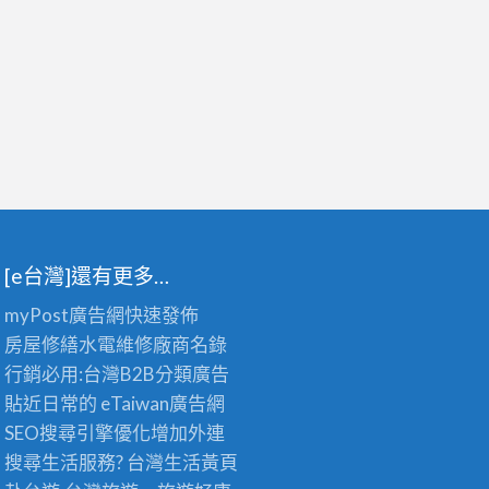
[e台灣]還有更多…
myPost廣告網
快速發佈
房屋修繕
水電維修廠商名錄
行銷必用:台灣B2B
分類廣告
貼近日常的
eTaiwan廣告網
SEO搜尋引擎優化
增加外連
搜尋生活服務? 台灣
生活黃頁