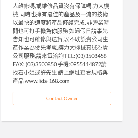
人維修嗎,或維修品質沒有保障嗎,力大機
械,同時也擁有最佳的產品及一流的技術
以最快的速度將產品修護完成, 非營業時
間也可打手機為你服務 如遇假日請事先
告知也可維修與送貨,以不耽誤貴公司生
產作業為優先考慮,讓力大機械真誠為貴
公司服務,請來電洽詢TEL:(03)3508458
FAX: (03)3500850 手機:0955114872請
找石小姐或許先生 請上網址查看規格與
產品 www.lida-168.com
Contact Owner