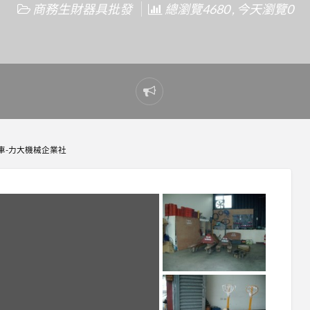
商務生財器具批發
總瀏覽4680 , 今天瀏覽0
Report
problem
板車-力大機械企業社