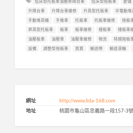
低床型托板車油壓昇降台車
低床型拖板車
倉儲
升降台車
升降台車維修
升高型托板車
半電動堆
手動堆高機
手推車
托板車
托板車維修
拖板
昇高型托板車
板車
板車維修
棧板車
棧板車
油壓板車
油壓車
油壓車維修
物流
特規拖板
設備
調整型拖板車
買賣
輸送帶
輸送滾輪
網址
http://www.lida-168.com
地址
桃園市龜山區忠義路一段157-3