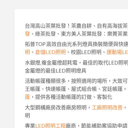
台灣高山茶葉批發！茶農自耕、自有高海拔茶
發
、綠茶批發、東方美人茶葉批發：樂菁茶業
拓普TOP 高效自由光系列燈具換裝簡便與快
明
、
倉儲LED照明
、校園LED照明、
運動場L
水銀燈,複金屬燈超耗電，最佳的取代LED照
金屬燈的最佳LED照明燈具
活動帳篷種類很多，按照適用的場所，大致可
王帳篷、快速帳篷、屋式組合帳、宮廷帳篷。
篷
，提供各種活動帳篷的訂做、客製化
大型鋼構廠房改善廠房照明，
工廠照明改善
，
明
專業
LED照明工程
廠商，節能補助案協助申請