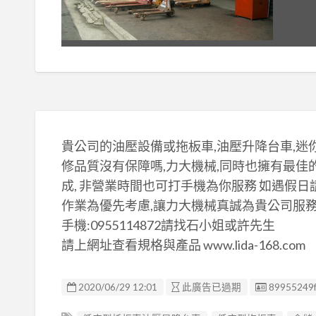
貴公司的油壓設備或拖板車,油壓升降台車,迷
修品質沒有保障嗎,力大機械,同時也擁有最
成, 非營業時間也可打手機為你服務 如遇假
作業為優先考慮,讓力大機械真誠為貴公司服務,請來電洽詢T
手機:0955114872請找石小姐或許先生
請上網址查看規格與產品 www.lida-168.com
廣告编號
2020/06/29 12:01
此廣告已過期
89955249