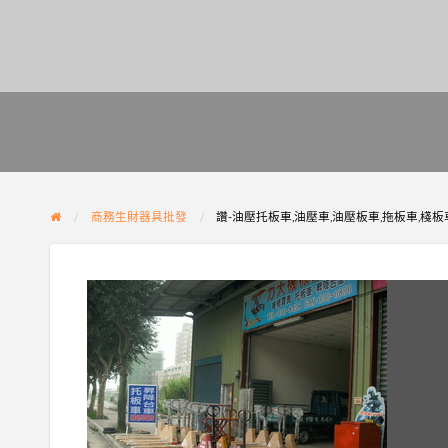
商務生財器具批發
讚-油壓托板車,油壓車,油壓板車,拖板車,棧