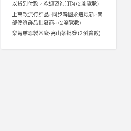
以货到付款，欢迎咨询订购
(2 瀏覽數)
上萬款流行飾品~同步韓國永遠最新~南
部優質飾品批發商~
(2 瀏覽數)
樂菁慈恩製茶廠-高山茶批發
(2 瀏覽數)