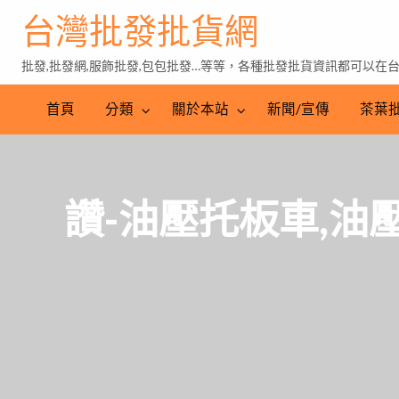
台灣批發批貨網
批發,批發網,服飾批發,包包批發…等等，各種批發批貨資訊都可以在
茶
葉
首頁
分類
關於本站
新聞/宣傳
茶葉
批
發
讚-油壓托板車,油