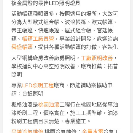
複金屬燈的最佳LED照明燈具
活動帳篷種類很多，按照適用的場所，大致可
分為大型歐式組合帳、波浪帳篷、歐式帳篷、
帝王帳篷、快速帳篷、屋式組合帳、宮廷帳
篷。
帳篷工廠直營
，專業設計開發，歡迎洽詢
舜盛帳篷
，提供各種活動帳篷的訂做、客製化
大型鋼構廠房改善廠房照明，
工廠照明改善
，
學校運動中心高空照明改善，廠商推薦：拓普
照明
專業
LED照明工程
廠商，節能補助案協助申
請：台鈺照明
楓格油漆是
桃園油漆
工程行在桃園地區從事油
漆粉刷工程，價格實在，施工工期準確，油漆
粉刷工程價目表清楚，專業施工。
平鎮冷氣維修
,桃園冷氣維修：
金豐水電
冷氣工