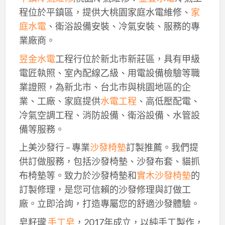
程位於平鎮區，提供大桃園家庭水電維修、
家
庭水電
、衛浴設備安裝、冷氣安裝、服務的專
業廠商。
昱金水電
工程行位於新北市新莊區，具有甲級
電匠執照、室內配線乙級、用電設備檢驗等職
業證照，為新北市、台北市與桃園地區的企
業、工廠、家庭提供
水電工程
、高低壓配電、
冷氣空調工程、消防設備、衛浴設備、水管設
備等服務。
上美沙發行 – 專業
沙發椅墊
訂製推薦。我們提
供訂做服務，包括沙發椅墊、沙發布套、貓抓
布椅墊等。致力於沙發椅墊和
實木沙發椅墊
的
訂製修理，是您可信賴的沙發修理與訂做工
廠。立即洽詢，打造專屬您的舒適沙發體驗。
皂籽瓏
手工皂
，2017年成立，以純手工製作，