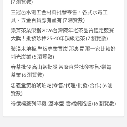
(7 瀏覽數)
三冠邑水電五金材料批發零售，各式水電工
具、五金百貨應有盡有
(7 瀏覽數)
樂菁茶業榮獲2026台灣陳年老茶品質鑑定競賽
大獎！批發珍稀25-40年頂級老茶
(7 瀏覽數)
裝潢木地板.壁板專業置炭 那裏買 那一家比較好
埔光炭業
(5 瀏覽數)
春茶批發 高山茶批發 茶廠直營批發零售/樂菁
茶業
(6 瀏覽數)
忠義堂黃柏琥珀霜(零售/代理/批發/合作)
(6 瀏
覽數)
得億標籤列印機 (基本型-雲端網路版)
(6 瀏覽數)