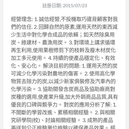
註册日期: 2015/07/23
經營理念: 1. 誠信經營,不投機取巧違背顧客對我
們的信任. 2. 回歸自然的原素,運用天然的東西減
少生活中對化學合成品的依賴；如天然除臭用
炭、綠建材、農漁用炭。 3. 對環境上講求循環
再生利用,使用果樹修剪下的枝幹及廢木材炭化
加工多元使用。 4. 持續的使產品穩定化、有效
化、安心化。 解決目前的問題: 1. 運用天然的炭
可減少化學污染對農地的傷害。 2. 使用高化學
物質去除力的炭,以減少新家俱裝修及汽車內的
化學污染。 3. 協助開發含炭商品及協助廠商對
炭種的選用,使產業升級,加大外銷商品品質,具有
優良的口碑與競爭力。 對炭的應用分析了解: 1.
不間斷的學習改進、累積相關經驗。 2. 與相關
究研學院(校)、討論相關經驗。 3. 成熟的產品
再送到公正檢驗單位檢驗以確保產品效果。 經