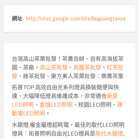
網址
http://sites.google.com/site/buguangtanye
台灣高山茶葉批發！茶農自耕、自有高海拔茶
園、茶廠，
高山茶批發
、
烏龍茶批發
、
紅茶批
發
、綠茶批發、東方美人茶葉批發：樂菁茶業
拓普TOP 高效自由光系列燈具換裝簡便與快
速，大幅降低燈具維護成本，非常適合
廠房
LED照明
、
倉儲LED照明
、校園LED照明、
運
動場LED照明
。
水銀燈,複金屬燈超耗電，最佳的取代LED照明
燈具：拓普照明自由光LED燈具是
取代水銀燈
,