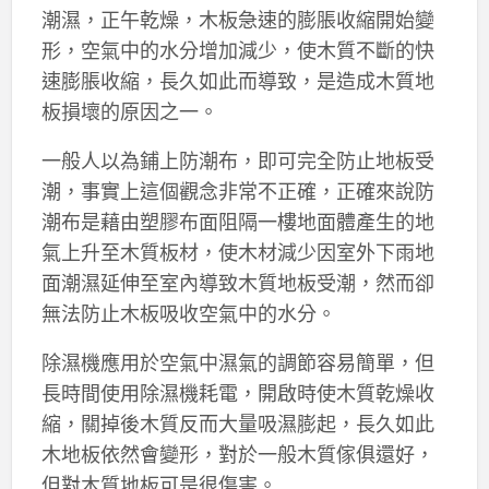
潮濕，正午乾燥，木板急速的膨脹收縮開始變
形，空氣中的水分增加減少，使木質不斷的快
速膨脹收縮，長久如此而導致，是造成木質地
板損壞的原因之一。
一般人以為鋪上防潮布，即可完全防止地板受
潮，事實上這個觀念非常不正確，正確來說防
潮布是藉由塑膠布面阻隔一樓地面體產生的地
氣上升至木質板材，使木材減少因室外下雨地
面潮濕延伸至室內導致木質地板受潮，然而卻
無法防止木板吸收空氣中的水分。
除濕機應用於空氣中濕氣的調節容易簡單，但
長時間使用除濕機耗電，開啟時使木質乾燥收
縮，關掉後木質反而大量吸濕膨起，長久如此
木地板依然會變形，對於一般木質傢俱還好，
但對木質地板可是很傷害。