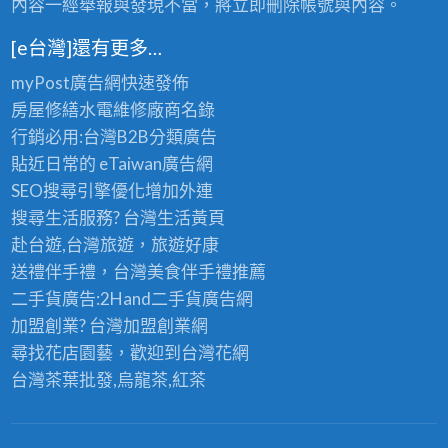
內容一經舉報與發現不當，將立即刪除帳號與內容。
[e台灣]還有更多…
myPost廣告網
快速發佈
房屋修繕
水電維修廠商名錄
行銷必用:台灣B2B
分類廣告
貼近日常的
eTaiwan廣告網
SEO搜尋引擎優化
增加外連
搜尋生活服務? 台灣
生活黃頁
赴台遊,台灣旅遊
，旅遊好康
送禮伴手禮，台灣美食
伴手禮
推薦
二手貨廣告:2Hand
二手貨
廣告網
加盟創業? 台灣
加盟創業
網
尋找花店園藝，歡迎到
台灣花網
台灣茶葉批發
,烏龍茶,紅茶