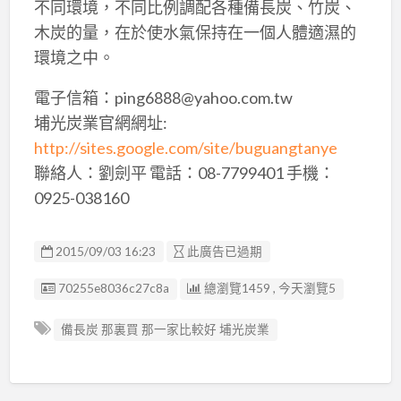
不同環境，不同比例調配各種備長炭、竹炭、
木炭的量，在於使水氣保持在一個人體適濕的
環境之中。
電子信箱：ping6888@yahoo.com.tw
埔光炭業官網網址:
http://sites.google.com/site/buguangtanye
聯絡人：劉劍平 電話：08-7799401 手機：
0925-038160
2015/09/03 16:23
此廣告已過期
廣告编號
70255e8036c27c8a
總瀏覽1459 , 今天瀏覽5
備長炭 那裏買 那一家比較好 埔光炭業