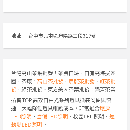
地址
台中市北屯區瀋陽路三段317號
台灣高山茶葉批發！茶農自耕、自有高海拔茶
園、茶廠，
高山茶批發
、
烏龍茶批發
、
紅茶批
發
、綠茶批發、東方美人茶葉批發：樂菁茶業
拓普TOP 高效自由光系列燈具換裝簡便與快
速，大幅降低燈具維護成本，非常適合
廠房
LED照明
、
倉儲LED照明
、校園LED照明、
運
動場LED照明
。