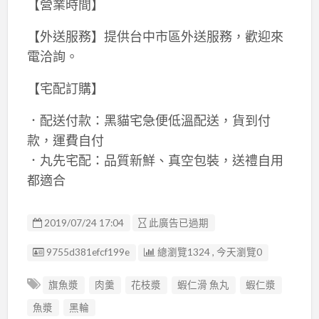
【營業時間】
【外送服務】提供台中市區外送服務，歡迎來
電洽詢。
【宅配訂購】
．配送付款：黑貓宅急便低溫配送，貨到付
款，運費自付
．丸先宅配：品質新鮮、真空包裝，送禮自用
都適合
2019/07/24 17:04
此廣告已過期
廣告编號
9755d381efcf199e
總瀏覽1324 , 今天瀏覽0
旗魚漿
肉羹
花枝漿
蝦仁滑 魚丸
蝦仁漿
魚漿
黑輪