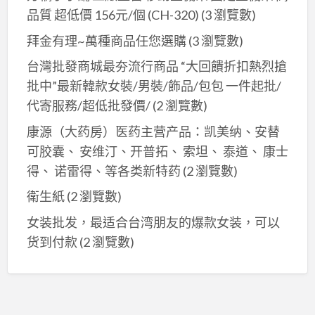
品質 超低價 156元/個 (CH-320)
(3 瀏覽數)
拜金有理~萬種商品任您選購
(3 瀏覽數)
台灣批發商城最夯流行商品 “大回饋折扣熱烈搶
批中”最新韓款女裝/男裝/飾品/包包 一件起批/
代寄服務/超低批發價/
(2 瀏覽數)
康源（大药房）医药主营产品：凯美纳、安替
可胶囊、 安维汀、开普拓、 索坦、 泰道、 康士
得、 诺雷得、等各类新特药
(2 瀏覽數)
衛生紙
(2 瀏覽數)
女装批发，最适合台湾朋友的爆款女装，可以
货到付款
(2 瀏覽數)