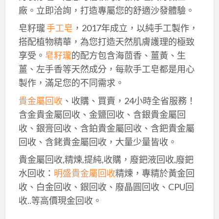
廠。立即洽詢，打造專屬您的舒適沙發體驗。
皂籽瓏
手工皂
，2017年成立，以純手工製作，
搭配植物精華，為您打造天然肌膚護理的極致
享受。
皂籽瓏
的配方包含海茴香、薑黃、生
薑、左手香等天然成分，每款手工皂都是用心
製作，滿足您的不同需求。
貴金屬回收
、收購、買賣，24小時全省服務！
含金貴金屬回收、金鹽回收、含銀貴金屬回
收、銀膏回收、含鉑貴金屬回收、含鈀貴金屬
回收、含銠貴金屬回收，大量少量皆收。
貴金屬回收,精煉,提純,收購，廢鈀液回收,廢鈀
水回收：
明盛貴金屬回收
精煉，專精於黃金回
收、白金回收、銀回收、廢晶圓回收、CPU回
收..等高價現金回收。