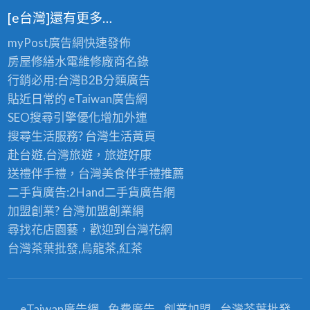
[e台灣]還有更多…
myPost廣告網
快速發佈
房屋修繕
水電維修廠商名錄
行銷必用:台灣B2B
分類廣告
貼近日常的
eTaiwan廣告網
SEO搜尋引擎優化
增加外連
搜尋生活服務? 台灣
生活黃頁
赴台遊,台灣旅遊
，旅遊好康
送禮伴手禮，台灣美食
伴手禮
推薦
二手貨廣告:2Hand
二手貨
廣告網
加盟創業? 台灣
加盟創業
網
尋找花店園藝，歡迎到
台灣花網
台灣茶葉批發
,烏龍茶,紅茶
eTaiwan廣告網
免費廣告
創業加盟
台灣茶葉批發