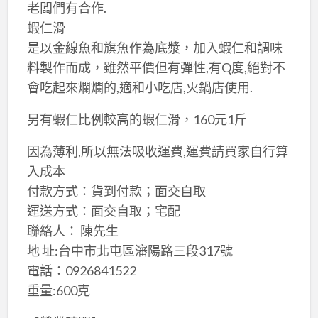
老闆們有合作.
蝦仁滑
是以金線魚和旗魚作為底漿，加入蝦仁和調味
料製作而成，雖然平價但有彈性,有Q度,絕對不
會吃起來爛爛的,適和小吃店,火鍋店使用.
另有蝦仁比例較高的蝦仁滑，160元1斤
因為薄利,所以無法吸收運費,運費請買家自行算
入成本
付款方式：貨到付款；面交自取
運送方式：面交自取；宅配
聯絡人： 陳先生
地 址:台中市北屯區瀋陽路三段317號
電話：0926841522
重量:600克