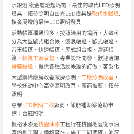
水銀燈,複金屬燈超耗電，最佳的取代LED照明
燈具：拓普照明自由光LED燈具是
取代水銀燈
,
複金屬燈的最佳LED照明燈具
活動帳篷種類很多，按照適用的場所，大致可
分為大型歐式組合帳、波浪帳篷、歐式帳篷、
帝王帳篷、快速帳篷、屋式組合帳、宮廷帳
篷。
帳篷工廠直營
，專業設計開發，歡迎洽詢
舜盛帳篷
，提供各種活動帳篷的訂做、客製化
大型鋼構廠房改善廠房照明，
工廠照明改善
，
學校運動中心高空照明改善，廠商推薦：拓普
照明
專業
LED照明工程
廠商，節能補助案協助申
請：台鈺照明
楓格油漆是
桃園油漆
工程行在桃園地區從事油
漆粉刷工程，價格實在，施工工期準確，油漆