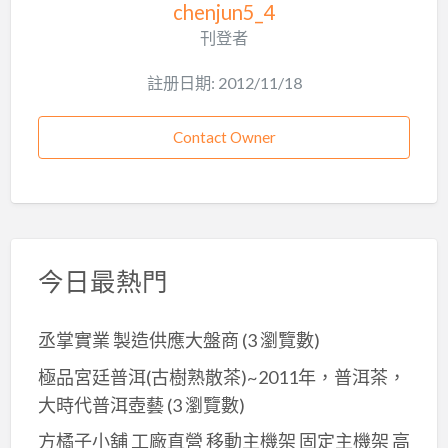
chenjun5_4
刊登者
註册日期: 2012/11/18
Contact Owner
今日最熱門
丞掌實業 製造供應大盤商
(3 瀏覽數)
極品宮廷普洱(古樹熟散茶)~2011年，普洱茶，
大時代普洱壺藝
(3 瀏覽數)
方橘子小舖 工廠直營 移動主機架 固定主機架 高