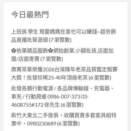
今日最熱門
上班族 學生 育嬰媽媽在家也可以賺錢~超夯飾
品直播批發源頭
(7 瀏覽數)
✿依果精品服飾✿網拍創業,小額批貨,店面加
盟/店面寄賣
(7 瀏覽數)
樂菁茶業榮獲2026台灣陳年老茶品質鑑定競賽
大獎！批發珍稀25-40年頂級老茶
(6 瀏覽數)
批發各類行動電源 / 各品牌傳輸線、充電器、
車充 / 行動周邊 0986-007-373 03-
4608755#172 徐先生
(6 瀏覽數)
新竹大東北二手傢俱，收購買賣多套家具組特
惠中，0980230689
(6 瀏覽數)