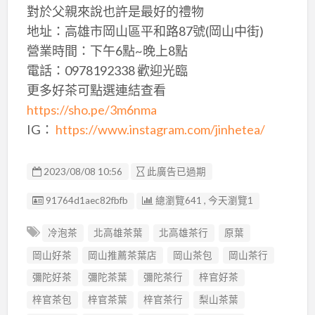
對於父親來說也許是最好的禮物
地址：高雄市岡山區平和路87號(岡山中街)
營業時間：下午6點~晚上8點
電話：0978192338 歡迎光臨
更多好茶可點選連結查看
https://sho.pe/3m6nma
IG：
https://www.instagram.com/jinhetea/
2023/08/08 10:56
此廣告已過期
廣告编號
91764d1aec82fbfb
總瀏覽641 , 今天瀏覽1
冷泡茶
北高雄茶葉
北高雄茶行
原葉
岡山好茶
岡山推薦茶葉店
岡山茶包
岡山茶行
彌陀好茶
彌陀茶葉
彌陀茶行
梓官好茶
梓官茶包
梓官茶葉
梓官茶行
梨山茶葉