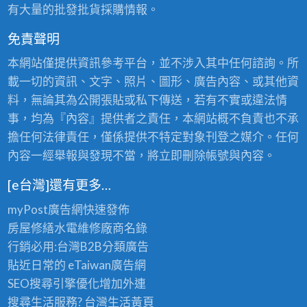
有大量的批發批貨採購情報。
免責聲明
本網站僅提供資訊參考平台，並不涉入其中任何諮詢。所
載一切的資訊、文字、照片、圖形、廣告內容、或其他資
料，無論其為公開張貼或私下傳送，若有不實或違法情
事，均為『內容』提供者之責任，本網站概不負責也不承
擔任何法律責任，僅係提供不特定對象刊登之媒介。任何
內容一經舉報與發現不當，將立即刪除帳號與內容。
[e台灣]還有更多…
myPost廣告網
快速發佈
房屋修繕
水電維修廠商名錄
行銷必用:台灣B2B
分類廣告
貼近日常的
eTaiwan廣告網
SEO搜尋引擎優化
增加外連
搜尋生活服務? 台灣
生活黃頁