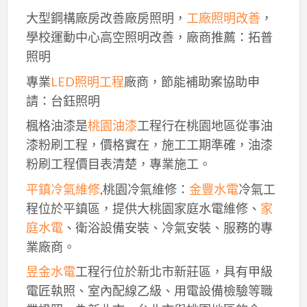
大型鋼構廠房改善廠房照明，
工廠照明改善
，
學校運動中心高空照明改善，廠商推薦：拓普
照明
專業
LED照明工程
廠商，節能補助案協助申
請：台鈺照明
楓格油漆是
桃園油漆
工程行在桃園地區從事油
漆粉刷工程，價格實在，施工工期準確，油漆
粉刷工程價目表清楚，專業施工。
平鎮冷氣維修
,桃園冷氣維修：
金豐水電
冷氣工
程位於平鎮區，提供大桃園家庭水電維修、
家
庭水電
、衛浴設備安裝、冷氣安裝、服務的專
業廠商。
昱金水電
工程行位於新北市新莊區，具有甲級
電匠執照、室內配線乙級、用電設備檢驗等職