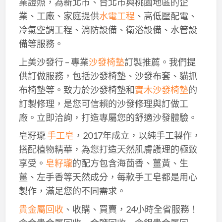
業證照，為新北市、台北市與桃園地區的企
業、工廠、家庭提供
水電工程
、高低壓配電、
冷氣空調工程、消防設備、衛浴設備、水管設
備等服務。
上美沙發行 – 專業
沙發椅墊
訂製推薦。我們提
供訂做服務，包括沙發椅墊、沙發布套、貓抓
布椅墊等。致力於沙發椅墊和
實木沙發椅墊
的
訂製修理，是您可信賴的沙發修理與訂做工
廠。立即洽詢，打造專屬您的舒適沙發體驗。
皂籽瓏
手工皂
，2017年成立，以純手工製作，
搭配植物精華，為您打造天然肌膚護理的極致
享受。
皂籽瓏
的配方包含海茴香、薑黃、生
薑、左手香等天然成分，每款手工皂都是用心
製作，滿足您的不同需求。
貴金屬回收
、收購、買賣，24小時全省服務！