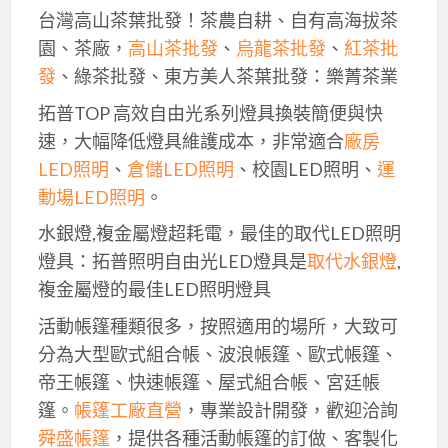
台灣高山茶葉批發！茶農自耕、自有高海拔茶
園、茶廠，
高山茶批發
、
烏龍茶批發
、
紅茶批
發
、綠茶批發、東方美人茶葉批發：樂菁茶業
拓普TOP 高效自由光系列燈具換裝簡便與快
速，大幅降低燈具維護成本，非常適合
廠房
LED照明
、
倉儲LED照明
、校園LED照明、
運
動場LED照明
。
水銀燈,複金屬燈超耗電，最佳的取代LED照明
燈具：拓普照明自由光LED燈具是
取代水銀燈
,
複金屬燈的最佳LED照明燈具
活動帳篷種類很多，按照適用的場所，大致可
分為大型歐式組合帳、波浪帳篷、歐式帳篷、
帝王帳篷、快速帳篷、屋式組合帳、宮廷帳
篷。
帳篷工廠直營
，專業設計開發，歡迎洽詢
舜盛帳篷
，提供各種活動帳篷的訂做、客製化