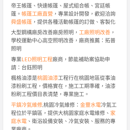
帝王帳篷、快速帳篷、屋式組合帳、宮廷帳
篷。
帳篷工廠直營
，專業設計開發，歡迎洽詢
舜盛帳篷
，提供各種活動帳篷的訂做、客製化
大型鋼構廠房改善廠房照明，
工廠照明改善
，
學校運動中心高空照明改善，廠商推薦：拓普
照明
專業
LED照明工程
廠商，節能補助案協助申
請：台鈺照明
楓格油漆是
桃園油漆
工程行在桃園地區從事油
漆粉刷工程，價格實在，施工工期準確，油漆
粉刷工程價目表清楚，專業施工。
平鎮冷氣維修
,桃園冷氣維修：
金豐水電
冷氣工
程位於平鎮區，提供大桃園家庭水電維修、
家
庭水電
、衛浴設備安裝、冷氣安裝、服務的專
業廠商。