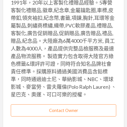
1991年，20年以上客製化禮贈品經驗。5專營
客製化禮贈品,徽章,紀念章,金屬鑰匙圈,車標,皮
帶釦,領夾袖扣,紀念幣,書籤,項鍊,胸針,耳環等金
屬製品,刺繡商標繡,織帶,PVC軟膠產品,禮贈品,
客製化,廣告促銷贈品,促銷贈品,廣告贈品,禮品,
贈品,紀念品。大陸廠為6萬4000千平方米, 員工
人數為4000人，產品提供完整品檢服務及最速
產品物流服務。 製造實力包含取得大陸官方綠
色標籤&環評許可證，同時符合知名品牌社會
責任標準。採購原料通過美國消費品含鉛標
準，同時通過迪士尼、華納影城、NBC、環球
影城、麥當勞、雷夫羅倫(Polo Ralph Lauren) 、
星巴克、奧運、可口可樂的授權。
Contact Owner