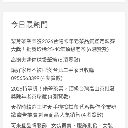
今日最熱門
樂菁茶業榮獲2026台灣陳年老茶品質鑑定競賽
大獎！批發珍稀25-40年頂級老茶
(6 瀏覽數)
高爾夫迷你球袋筆筒
(6 瀏覽數)
讓好家具不被埋沒 台北二手家具收購
0956563399
(4 瀏覽數)
2026特等獎！樂菁茶業，頂級台灣高山茶批發
與陳年老茶珍藏
(4 瀏覽數)
★程時精造工坊★ 手機擦拭布 代客製作 企業辨
識 廣告推廣 創意商品 人氣銷售
(4 瀏覽數)
可來登品牌服飾 – 女裝寄賣、服飾批發、女裝