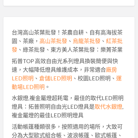
台灣高山茶葉批發！茶農自耕、自有高海拔茶
園、茶廠，
高山茶批發
、
烏龍茶批發
、
紅茶批
發
、綠茶批發、東方美人茶葉批發：樂菁茶業
拓普TOP 高效自由光系列燈具換裝簡便與快
速，大幅降低燈具維護成本，非常適合
廠房
LED照明
、
倉儲LED照明
、校園LED照明、
運
動場LED照明
。
水銀燈,複金屬燈超耗電，最佳的取代LED照明
燈具：拓普照明自由光LED燈具是
取代水銀燈
,
複金屬燈的最佳LED照明燈具
活動帳篷種類很多，按照適用的場所，大致可
分為大型歐式組合帳、波浪帳篷、歐式帳篷、