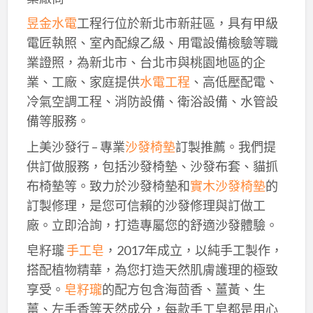
昱金水電
工程行位於新北市新莊區，具有甲級
電匠執照、室內配線乙級、用電設備檢驗等職
業證照，為新北市、台北市與桃園地區的企
業、工廠、家庭提供
水電工程
、高低壓配電、
冷氣空調工程、消防設備、衛浴設備、水管設
備等服務。
上美沙發行 – 專業
沙發椅墊
訂製推薦。我們提
供訂做服務，包括沙發椅墊、沙發布套、貓抓
布椅墊等。致力於沙發椅墊和
實木沙發椅墊
的
訂製修理，是您可信賴的沙發修理與訂做工
廠。立即洽詢，打造專屬您的舒適沙發體驗。
皂籽瓏
手工皂
，2017年成立，以純手工製作，
搭配植物精華，為您打造天然肌膚護理的極致
享受。
皂籽瓏
的配方包含海茴香、薑黃、生
薑、左手香等天然成分，每款手工皂都是用心