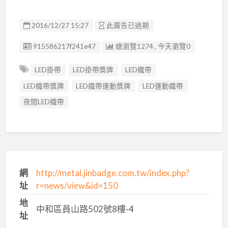
2016/12/27 15:27
此廣告已過期
廣告编號
915586217f241e47
總瀏覽1274 , 今天瀏覽0
LED掛帶
LED掛帶獎牌
LED織帶
LED織帶獎牌
LED織帶運動獎牌
LED運動織帶
夜間LED織帶
網
http://metal.jinbadge.com.tw/index.php?
址
r=news/view&id=150
地
中和區員山路502號8樓-4
址