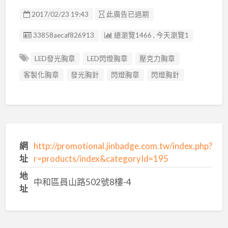
2017/02/23 19:43
此廣告已過期
廣告编號
33858aecaf826913
總瀏覽1466 , 今天瀏覽1
LED發光胸章
LED閃燈胸章
壓克力胸章
客製化胸章
發光胸針
閃燈胸章
閃燈胸針
網
http://promotional.jinbadge.com.tw/index.php?
址
r=products/index&categoryId=195
地
中和區員山路502號8樓-4
址