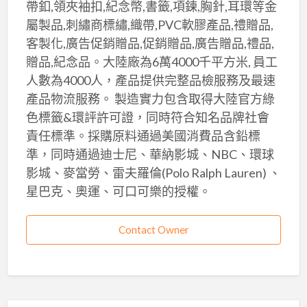
帶釦,領夾袖扣,紀念幣,書籤,項鍊,胸針,耳環等金
屬製品,刺繡商標繡,織帶,PVC軟膠產品,禮贈品,
客製化,廣告促銷贈品,促銷贈品,廣告贈品,禮品,
贈品,紀念品。大陸廠為6萬4000千平方米, 員工
人數為4000人，產品提供完整品檢服務及最速
產品物流服務。 製造實力包含取得大陸官方綠
色標籤&環評許可證，同時符合知名品牌社會
責任標準。採購原料通過美國消費品含鉛標
準，同時通過迪士尼、華納影城、NBC、環球
影城、麥當勞、雷夫羅倫(Polo Ralph Lauren) 、
星巴克、奧運、可口可樂的授權。
Contact Owner