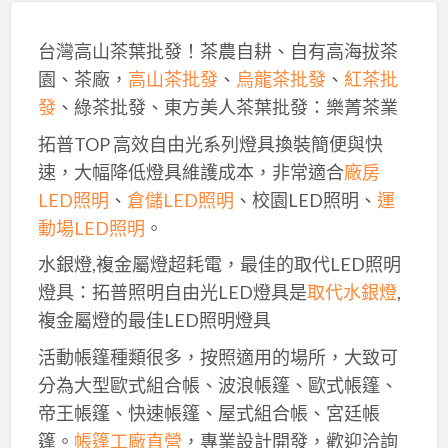
台灣高山茶葉批發！茶農自耕、自有高海拔茶
園、茶廠，
高山茶批發
、
烏龍茶批發
、
紅茶批
發
、綠茶批發、東方美人茶葉批發：樂菁茶業
拓普TOP 高效自由光系列燈具換裝簡便與快
速，大幅降低燈具維護成本，非常適合
廠房
LED照明
、
倉儲LED照明
、校園LED照明、
運
動場LED照明
。
水銀燈,複金屬燈超耗電，最佳的取代LED照明
燈具：拓普照明自由光LED燈具是
取代水銀燈
,
複金屬燈的最佳LED照明燈具
活動帳篷種類很多，按照適用的場所，大致可
分為大型歐式組合帳、波浪帳篷、歐式帳篷、
帝王帳篷、快速帳篷、屋式組合帳、宮廷帳
篷。
帳篷工廠直營
，專業設計開發，歡迎洽詢