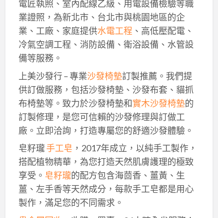
電匠執照、室內配線乙級、用電設備檢驗等職
業證照，為新北市、台北市與桃園地區的企
業、工廠、家庭提供
水電工程
、高低壓配電、
冷氣空調工程、消防設備、衛浴設備、水管設
備等服務。
上美沙發行 – 專業
沙發椅墊
訂製推薦。我們提
供訂做服務，包括沙發椅墊、沙發布套、貓抓
布椅墊等。致力於沙發椅墊和
實木沙發椅墊
的
訂製修理，是您可信賴的沙發修理與訂做工
廠。立即洽詢，打造專屬您的舒適沙發體驗。
皂籽瓏
手工皂
，2017年成立，以純手工製作，
搭配植物精華，為您打造天然肌膚護理的極致
享受。
皂籽瓏
的配方包含海茴香、薑黃、生
薑、左手香等天然成分，每款手工皂都是用心
製作，滿足您的不同需求。