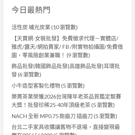
今日最熱門
活性炭 埔光炭業
(10 瀏覽數)
【天寶網-女裝批發】免費徵求代理－實體店/
雅虎/露天/網拍賣家/ FB /附實物拍攝圖/免費借
圖，零風險創業兼職！
(9 瀏覽數)
飾品批發|韓國飾品批發|高雄飾品批發|耳環批
發
(6 瀏覽數)
小牛造型客製化禮物
(5 瀏覽數)
樂菁茶業榮獲2026台灣陳年老茶品質鑑定競賽
大獎！批發珍稀25-40年頂級老茶
(5 瀏覽數)
NACH 全新 MP0.75 鉋齒刀 插齒刀
(5 瀏覽數)
台北二手家具收購讓舊物不退場，直接變現最