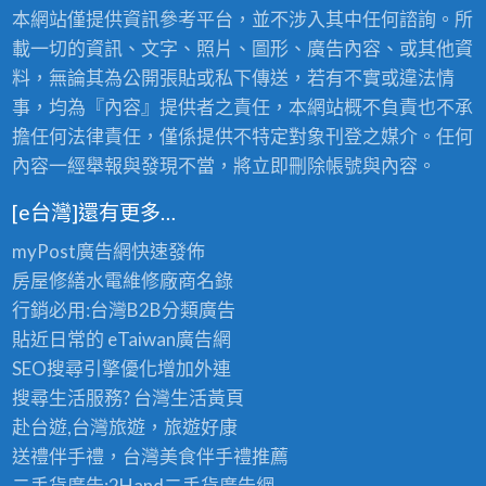
本網站僅提供資訊參考平台，並不涉入其中任何諮詢。所
載一切的資訊、文字、照片、圖形、廣告內容、或其他資
料，無論其為公開張貼或私下傳送，若有不實或違法情
事，均為『內容』提供者之責任，本網站概不負責也不承
擔任何法律責任，僅係提供不特定對象刊登之媒介。任何
內容一經舉報與發現不當，將立即刪除帳號與內容。
[e台灣]還有更多…
myPost廣告網
快速發佈
房屋修繕
水電維修廠商名錄
行銷必用:台灣B2B
分類廣告
貼近日常的
eTaiwan廣告網
SEO搜尋引擎優化
增加外連
搜尋生活服務? 台灣
生活黃頁
赴台遊,台灣旅遊
，旅遊好康
送禮伴手禮，台灣美食
伴手禮
推薦
二手貨廣告:2Hand
二手貨
廣告網