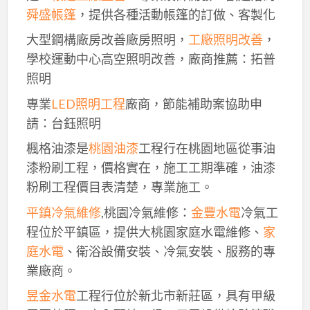
舜盛帳篷
，提供各種活動帳篷的訂做、客製化
大型鋼構廠房改善廠房照明，
工廠照明改善
，
學校運動中心高空照明改善，廠商推薦：拓普
照明
專業
LED照明工程
廠商，節能補助案協助申
請：台鈺照明
楓格油漆是
桃園油漆
工程行在桃園地區從事油
漆粉刷工程，價格實在，施工工期準確，油漆
粉刷工程價目表清楚，專業施工。
平鎮冷氣維修
,桃園冷氣維修：
金豐水電
冷氣工
程位於平鎮區，提供大桃園家庭水電維修、
家
庭水電
、衛浴設備安裝、冷氣安裝、服務的專
業廠商。
昱金水電
工程行位於新北市新莊區，具有甲級