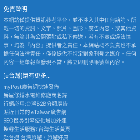
免責聲明
本網站僅提供資訊參考平台，並不涉入其中任何諮詢。所
載一切的資訊、文字、照片、圖形、廣告內容、或其他資
料，無論其為公開張貼或私下傳送，若有不實或違法情
事，均為『內容』提供者之責任，本網站概不負責也不承
擔任何法律責任，僅係提供不特定對象刊登之媒介。任何
內容一經舉報與發現不當，將立即刪除帳號與內容。
[e台灣]還有更多…
myPost廣告網
快速發佈
房屋修繕
水電維修廠商名錄
行銷必用:台灣B2B
分類廣告
貼近日常的
eTaiwan廣告網
SEO搜尋引擎優化
增加外連
搜尋生活服務? 台灣
生活黃頁
赴台遊,台灣旅遊
，旅遊好康