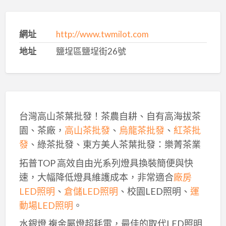
網址
http://www.twmilot.com
地址
鹽埕區鹽埕街26號
台灣高山茶葉批發！茶農自耕、自有高海拔茶
園、茶廠，
高山茶批發
、
烏龍茶批發
、
紅茶批
發
、綠茶批發、東方美人茶葉批發：樂菁茶業
拓普TOP 高效自由光系列燈具換裝簡便與快
速，大幅降低燈具維護成本，非常適合
廠房
LED照明
、
倉儲LED照明
、校園LED照明、
運
動場LED照明
。
水銀燈,複金屬燈超耗電，最佳的取代LED照明