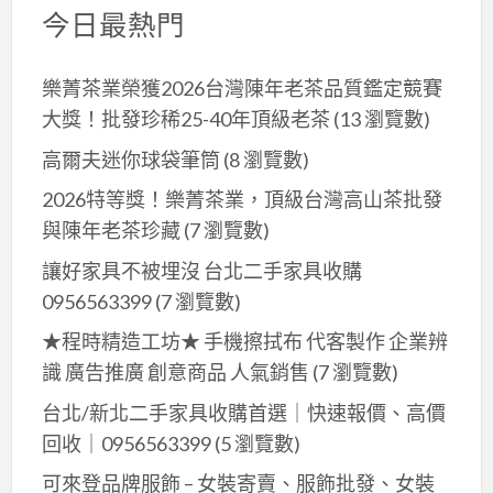
今日最熱門
樂菁茶業榮獲2026台灣陳年老茶品質鑑定競賽
大獎！批發珍稀25-40年頂級老茶
(13 瀏覽數)
高爾夫迷你球袋筆筒
(8 瀏覽數)
2026特等獎！樂菁茶業，頂級台灣高山茶批發
與陳年老茶珍藏
(7 瀏覽數)
讓好家具不被埋沒 台北二手家具收購
0956563399
(7 瀏覽數)
★程時精造工坊★ 手機擦拭布 代客製作 企業辨
識 廣告推廣 創意商品 人氣銷售
(7 瀏覽數)
台北/新北二手家具收購首選｜快速報價、高價
回收｜0956563399
(5 瀏覽數)
可來登品牌服飾 – 女裝寄賣、服飾批發、女裝