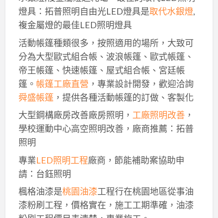
燈具：拓普照明自由光LED燈具是
取代水銀燈
,
複金屬燈的最佳LED照明燈具
活動帳篷種類很多，按照適用的場所，大致可
分為大型歐式組合帳、波浪帳篷、歐式帳篷、
帝王帳篷、快速帳篷、屋式組合帳、宮廷帳
篷。
帳篷工廠直營
，專業設計開發，歡迎洽詢
舜盛帳篷
，提供各種活動帳篷的訂做、客製化
大型鋼構廠房改善廠房照明，
工廠照明改善
，
學校運動中心高空照明改善，廠商推薦：拓普
照明
專業
LED照明工程
廠商，節能補助案協助申
請：台鈺照明
楓格油漆是
桃園油漆
工程行在桃園地區從事油
漆粉刷工程，價格實在，施工工期準確，油漆