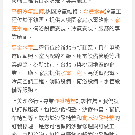
粉刷工程價目表清楚，專業施工。
平鎮冷氣維修
,桃園冷氣維修：
金豐水電
冷氣工
程位於平鎮區，提供大桃園家庭水電維修、
家
庭水電
、衛浴設備安裝、冷氣安裝、服務的專
業廠商。
昱金水電
工程行位於新北市新莊區，具有甲級
電匠執照、室內配線乙級、用電設備檢驗等職
業證照，為新北市、台北市與桃園地區的企
業、工廠、家庭提供
水電工程
、高低壓配電、
冷氣空調工程、消防設備、衛浴設備、水管設
備等服務。
上美沙發行 – 專業
沙發椅墊
訂製推薦。我們提
供訂做服務，包括沙發椅墊、沙發布套、貓抓
布椅墊等。致力於沙發椅墊和
實木沙發椅墊
的
訂製修理，是您可信賴的沙發修理與訂做工
廠。立即洽詢，打造專屬您的舒適沙發體驗。