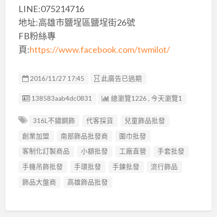
LINE:075214716
地址:高雄市鹽埕區鹽埕街26號
FB粉絲專
頁:
https://www.facebook.com/twmilot/
2016/11/27 17:45
此廣告已過期
廣告编號
138583aab4dc0831
總瀏覽1226 , 今天瀏覽1
316L不鏽鋼飾
代客採貨
兒童飾品批發
創業加盟
南部飾品批發商
圍巾批發
客制化訂製商品
小額批發
工廠直營
手套批發
手機吊飾批發
手環批發
手鍊批發
流行飾品
飾品大盤商
高雄飾品批發