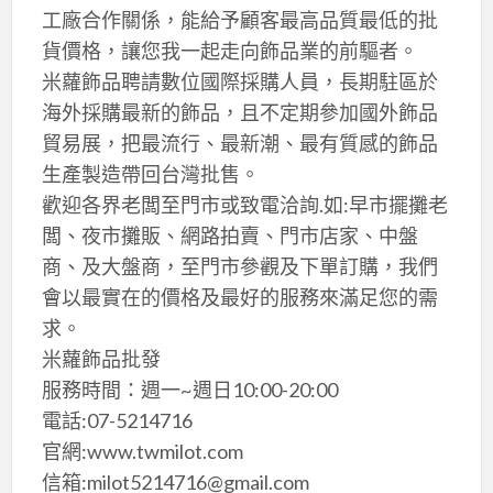
工廠合作關係，能給予顧客最高品質最低的批
貨價格，讓您我一起走向飾品業的前驅者。
米蘿飾品聘請數位國際採購人員，長期駐區於
海外採購最新的飾品，且不定期參加國外飾品
貿易展，把最流行、最新潮、最有質感的飾品
生產製造帶回台灣批售。
歡迎各界老闆至門市或致電洽詢.如:早市擺攤老
闆、夜市攤販、網路拍賣、門市店家、中盤
商、及大盤商，至門市參觀及下單訂購，我們
會以最實在的價格及最好的服務來滿足您的需
求。
米蘿飾品批發
服務時間：週一~週日10:00-20:00
電話:07-5214716
官網:www.twmilot.com
信箱:milot5214716@gmail.com