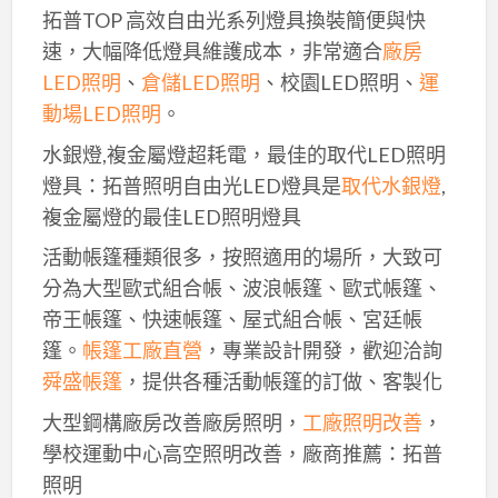
拓普TOP 高效自由光系列燈具換裝簡便與快
速，大幅降低燈具維護成本，非常適合
廠房
LED照明
、
倉儲LED照明
、校園LED照明、
運
動場LED照明
。
水銀燈,複金屬燈超耗電，最佳的取代LED照明
燈具：拓普照明自由光LED燈具是
取代水銀燈
,
複金屬燈的最佳LED照明燈具
活動帳篷種類很多，按照適用的場所，大致可
分為大型歐式組合帳、波浪帳篷、歐式帳篷、
帝王帳篷、快速帳篷、屋式組合帳、宮廷帳
篷。
帳篷工廠直營
，專業設計開發，歡迎洽詢
舜盛帳篷
，提供各種活動帳篷的訂做、客製化
大型鋼構廠房改善廠房照明，
工廠照明改善
，
學校運動中心高空照明改善，廠商推薦：拓普
照明