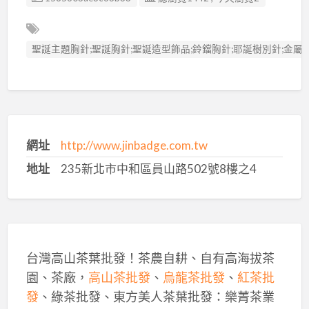
聖誕主題胸針;聖誕胸針;聖誕造型飾品;鈴鐺胸針;耶誕樹別針;金屬
網址
http://www.jinbadge.com.tw
地址
235新北市中和區員山路502號8樓之4
台灣高山茶葉批發！茶農自耕、自有高海拔茶
園、茶廠，
高山茶批發
、
烏龍茶批發
、
紅茶批
發
、綠茶批發、東方美人茶葉批發：樂菁茶業