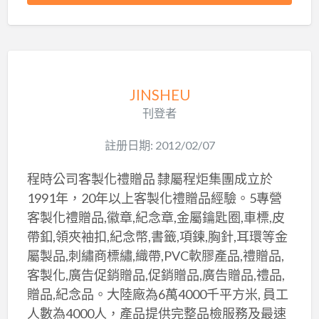
JINSHEU
刊登者
註册日期: 2012/02/07
程時公司客製化禮贈品 隸屬程炬集團成立於
1991年，20年以上客製化禮贈品經驗。5專營
客製化禮贈品,徽章,紀念章,金屬鑰匙圈,車標,皮
帶釦,領夾袖扣,紀念幣,書籤,項鍊,胸針,耳環等金
屬製品,刺繡商標繡,織帶,PVC軟膠產品,禮贈品,
客製化,廣告促銷贈品,促銷贈品,廣告贈品,禮品,
贈品,紀念品。大陸廠為6萬4000千平方米, 員工
人數為4000人，產品提供完整品檢服務及最速