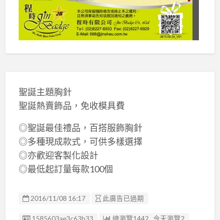
聖誕主題胸針
聖誕熱賣飾品，免收模具費
◎聖誕最佳禮品，百搭服飾胸針
◎多種現成款式，可供多樣選擇
◎亦歡迎客製化設計
◎最低起訂量每款100個
2016/11/08 16:17
此廣告已過期
廣告编號
1585603ae3c63b33
總瀏覽1442 , 今天瀏覽2