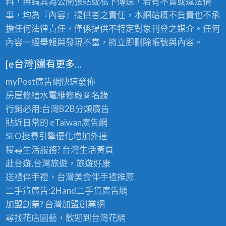
料，無論其為公開張貼或私下傳送，若有不實或違法情
事，均為『內容』提供者之責任，本網站概不負責也不承
擔任何法律責任，僅係提供不特定對象刊登之媒介。任何
內容一經舉報與發現不當，將立即刪除帳號與內容。
[e台灣]還有更多…
myPost廣告網
快速發佈
房屋修繕
水電維修廠商名錄
行銷必用:台灣B2B
分類廣告
貼近日常的
eTaiwan廣告網
SEO搜尋引擎優化
增加外連
搜尋生活服務? 台灣
生活黃頁
赴台遊,台灣旅遊
，旅遊好康
送禮伴手禮，台灣美食
伴手禮
推薦
二手貨廣告:2Hand
二手貨
廣告網
加盟創業? 台灣
加盟創業
網
尋找花店園藝，歡迎到
台灣花網