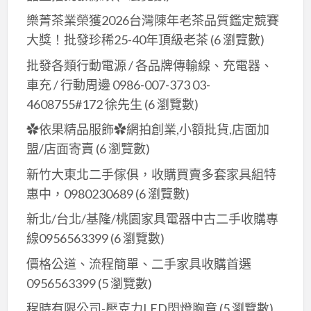
樂菁茶業榮獲2026台灣陳年老茶品質鑑定競賽
大獎！批發珍稀25-40年頂級老茶
(6 瀏覽數)
批發各類行動電源 / 各品牌傳輸線、充電器、
車充 / 行動周邊 0986-007-373 03-
4608755#172 徐先生
(6 瀏覽數)
✿依果精品服飾✿網拍創業,小額批貨,店面加
盟/店面寄賣
(6 瀏覽數)
新竹大東北二手傢俱，收購買賣多套家具組特
惠中，0980230689
(6 瀏覽數)
新北/台北/基隆/桃園家具電器中古二手收購專
線0956563399
(6 瀏覽數)
價格公道、流程簡單、二手家具收購首選
0956563399
(5 瀏覽數)
程時有限公司-壓克力LED閃燈胸章
(5 瀏覽數)