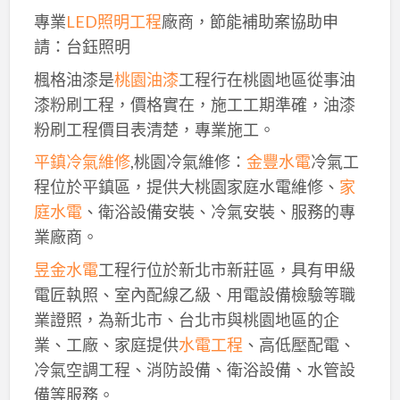
專業
LED照明工程
廠商，節能補助案協助申
請：台鈺照明
楓格油漆是
桃園油漆
工程行在桃園地區從事油
漆粉刷工程，價格實在，施工工期準確，油漆
粉刷工程價目表清楚，專業施工。
平鎮冷氣維修
,桃園冷氣維修：
金豐水電
冷氣工
程位於平鎮區，提供大桃園家庭水電維修、
家
庭水電
、衛浴設備安裝、冷氣安裝、服務的專
業廠商。
昱金水電
工程行位於新北市新莊區，具有甲級
電匠執照、室內配線乙級、用電設備檢驗等職
業證照，為新北市、台北市與桃園地區的企
業、工廠、家庭提供
水電工程
、高低壓配電、
冷氣空調工程、消防設備、衛浴設備、水管設
備等服務。