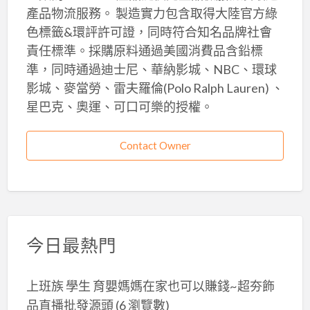
產品物流服務。 製造實力包含取得大陸官方綠
色標籤&環評許可證，同時符合知名品牌社會
責任標準。採購原料通過美國消費品含鉛標
準，同時通過迪士尼、華納影城、NBC、環球
影城、麥當勞、雷夫羅倫(Polo Ralph Lauren) 、
星巴克、奧運、可口可樂的授權。
Contact Owner
今日最熱門
上班族 學生 育嬰媽媽在家也可以賺錢~超夯飾
品直播批發源頭
(6 瀏覽數)