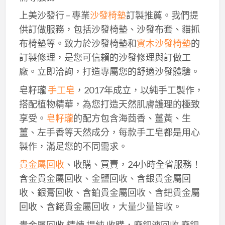
上美沙發行 – 專業
沙發椅墊
訂製推薦。我們提
供訂做服務，包括沙發椅墊、沙發布套、貓抓
布椅墊等。致力於沙發椅墊和
實木沙發椅墊
的
訂製修理，是您可信賴的沙發修理與訂做工
廠。立即洽詢，打造專屬您的舒適沙發體驗。
皂籽瓏
手工皂
，2017年成立，以純手工製作，
搭配植物精華，為您打造天然肌膚護理的極致
享受。
皂籽瓏
的配方包含海茴香、薑黃、生
薑、左手香等天然成分，每款手工皂都是用心
製作，滿足您的不同需求。
貴金屬回收
、收購、買賣，24小時全省服務！
含金貴金屬回收、金鹽回收、含銀貴金屬回
收、銀膏回收、含鉑貴金屬回收、含鈀貴金屬
回收、含銠貴金屬回收，大量少量皆收。
貴金屬回收,精煉,提純,收購，廢鈀液回收,廢鈀