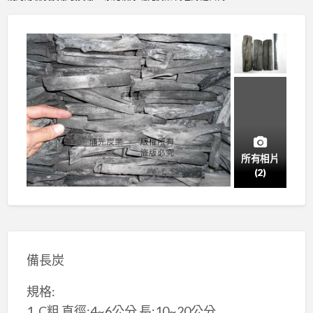
所有相片
(2)
備長炭
規格:
1. C粗 直徑:4~6公分 長:10~20公分