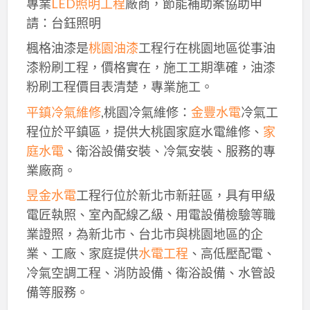
專業
LED照明工程
廠商，節能補助案協助申
請：台鈺照明
楓格油漆是
桃園油漆
工程行在桃園地區從事油
漆粉刷工程，價格實在，施工工期準確，油漆
粉刷工程價目表清楚，專業施工。
平鎮冷氣維修
,桃園冷氣維修：
金豐水電
冷氣工
程位於平鎮區，提供大桃園家庭水電維修、
家
庭水電
、衛浴設備安裝、冷氣安裝、服務的專
業廠商。
昱金水電
工程行位於新北市新莊區，具有甲級
電匠執照、室內配線乙級、用電設備檢驗等職
業證照，為新北市、台北市與桃園地區的企
業、工廠、家庭提供
水電工程
、高低壓配電、
冷氣空調工程、消防設備、衛浴設備、水管設
備等服務。