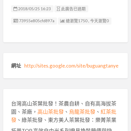
2018/05/25 16:23
此廣告已過期
廣告编號
73955e805cfd897a
總瀏覽1750 , 今天瀏覽0
網址
http://sites.google.com/site/buguangtanye
台灣高山茶葉批發！茶農自耕、自有高海拔茶
園、茶廠，
高山茶批發
、
烏龍茶批發
、
紅茶批
發
、綠茶批發、東方美人茶葉批發：樂菁茶業
拓普TOP 高效自由光系列燈具換裝簡便與快