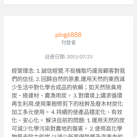
ping6888
刊登者
註册日期: 2015/07/23
經營理念: 1. 誠信經營,不投機取巧違背顧客對我
們的信任. 2. 回歸自然的原素,運用天然的東西減
少生活中對化學合成品的依賴；如天然除臭用
炭、綠建材、農漁用炭。 3. 對環境上講求循環
再生利用,使用果樹修剪下的枝幹及廢木材炭化
加工多元使用。 4. 持續的使產品穩定化、有效
化、安心化。 解決目前的問題: 1. 運用天然的炭
可減少化學污染對農地的傷害。 2. 使用高化學
物質去除力的炭,以減少新家俱裝修及汽車內的