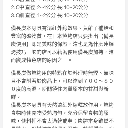
2. C中 直徑:2~4公分 長:10~20公分
3. C細 直徑:1~2公分 長:10~20公分
備長炭本身具有遠紅外線效果、負離子補給和
豐富的礦物質，在日本燒烤店只要掛出【備長
炭使用】即是美味的保證，這也是為什麼連燒
烤技巧一般的店可以藉著使用備長炭加持，進
而變成特色店的原因之一。
備長炭做燒烤用的特點在於料理時無煙、無味
且不會附著於肉品上，可以達到７００～８０
０度的高溫，瞬間鎖住肉質原本的甘甜與新
鮮。
備長炭本身具有天然遠紅外線釋放作用，燒烤
食物時使食物受熱均勻，充分保留食物的原
味，使料裡不會太過乾或老；炭體本身雖然不