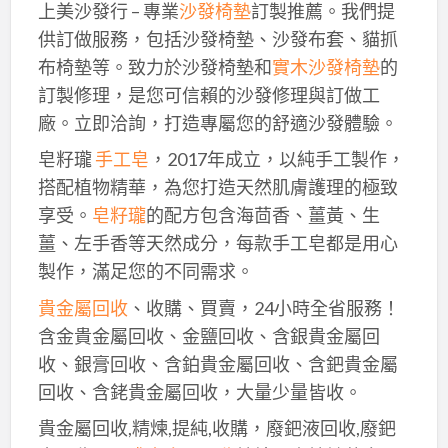
上美沙發行 – 專業
沙發椅墊
訂製推薦。我們提
供訂做服務，包括沙發椅墊、沙發布套、貓抓
布椅墊等。致力於沙發椅墊和
實木沙發椅墊
的
訂製修理，是您可信賴的沙發修理與訂做工
廠。立即洽詢，打造專屬您的舒適沙發體驗。
皂籽瓏
手工皂
，2017年成立，以純手工製作，
搭配植物精華，為您打造天然肌膚護理的極致
享受。
皂籽瓏
的配方包含海茴香、薑黃、生
薑、左手香等天然成分，每款手工皂都是用心
製作，滿足您的不同需求。
貴金屬回收
、收購、買賣，24小時全省服務！
含金貴金屬回收、金鹽回收、含銀貴金屬回
收、銀膏回收、含鉑貴金屬回收、含鈀貴金屬
回收、含銠貴金屬回收，大量少量皆收。
貴金屬回收,精煉,提純,收購，廢鈀液回收,廢鈀