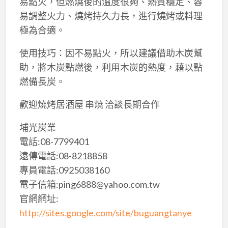
易點火，但燃燒後的溫度很夠、熱質穩定、容
易調整火力、燒烤持久力長，進行燒烤或料理
極為合適。
使用技巧：因不易點火，所以建議借助木炭幫
助，將木炭點燃後，利用木炭的熱度，藉以點
燃備長炭。
歡迎燒烤居酒屋 串燒 洽談長期合作
埔光炭業
電話:08-7799401
遠傳電話:08-8218858
專員電話:0925038160
電子信箱:ping6888@yahoo.com.tw
官網網址:
http://sites.google.com/site/buguangtanye