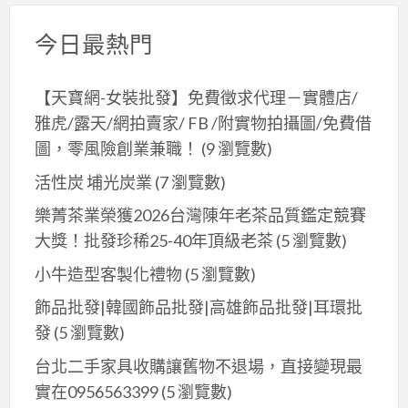
今日最熱門
【天寶網-女裝批發】免費徵求代理－實體店/
雅虎/露天/網拍賣家/ FB /附實物拍攝圖/免費借
圖，零風險創業兼職！
(9 瀏覽數)
活性炭 埔光炭業
(7 瀏覽數)
樂菁茶業榮獲2026台灣陳年老茶品質鑑定競賽
大獎！批發珍稀25-40年頂級老茶
(5 瀏覽數)
小牛造型客製化禮物
(5 瀏覽數)
飾品批發|韓國飾品批發|高雄飾品批發|耳環批
發
(5 瀏覽數)
台北二手家具收購讓舊物不退場，直接變現最
實在0956563399
(5 瀏覽數)