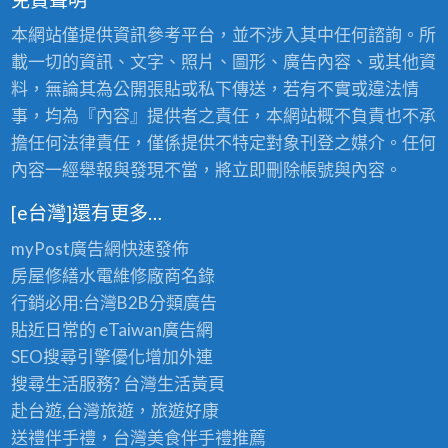
本網站僅提供資訊參考平台，並不涉入其中任何諮詢。所
載一切的資訊、文字、照片、圖形、廣告內容、或其他資
料，無論其為公開張貼或私下傳送，若有不實或違法情
事，均為『內容』提供者之責任，本網站概不負責也不承
擔任何法律責任，僅係提供不特定對象刊登之媒介。任何
內容一經舉報與發現不當，將立即刪除帳號與內容。
[e台灣]還有更多…
myPost廣告網
快速發佈
房屋修繕
水電維修廠商名錄
行銷必用:台灣B2B
分類廣告
貼近日常的
eTaiwan廣告網
SEO搜尋引擎優化
增加外連
搜尋生活服務? 台灣
生活黃頁
赴台遊,台灣旅遊
，旅遊好康
送禮伴手禮，台灣美食
伴手禮
推薦