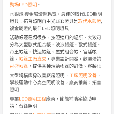
動場LED照明
。
水銀燈,複金屬燈超耗電，最佳的取代LED照明
燈具：拓普照明自由光LED燈具是
取代水銀燈
,
複金屬燈的最佳LED照明燈具
活動帳篷種類很多，按照適用的場所，大致可
分為大型歐式組合帳、波浪帳篷、歐式帳篷、
帝王帳篷、快速帳篷、屋式組合帳、宮廷帳
篷。
帳篷工廠直營
，專業設計開發，歡迎洽詢
舜盛帳篷
，提供各種活動帳篷的訂做、客製化
大型鋼構廠房改善廠房照明，
工廠照明改善
，
學校運動中心高空照明改善，廠商推薦：拓普
照明
專業
LED照明工程
廠商，節能補助案協助申
請：台鈺照明