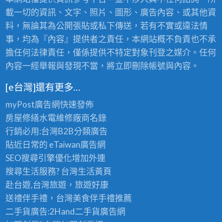
載一切的資訊、文字、照片、圖形、廣告內容、或其他資
料，無論其為公開張貼或私下傳送，若有不實或違法情
事，均為『內容』提供者之責任，本網站概不負責也不承
擔任何法律責任，僅係提供不特定對象刊登之媒介。任何
內容一經舉報與發現不當，將立即刪除帳號與內容。
[e台灣]還有更多…
myPost廣告網
快速發佈
房屋修繕
水電維修廠商名錄
行銷必用:台灣B2B
分類廣告
貼近日常的
eTaiwan廣告網
SEO搜尋引擎優化
增加外連
搜尋生活服務? 台灣
生活黃頁
赴台遊,台灣旅遊
，旅遊好康
送禮伴手禮，台灣美食
伴手禮
推薦
二手貨廣告:2Hand
二手貨
廣告網