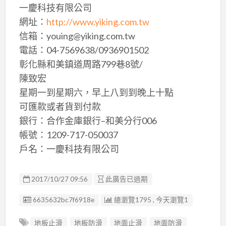
一慶科技有限公司
網址：
http://www.yiking.com.tw
信箱：youing@yiking.com.tw
電話：04-7569638/0936901502
彰化縣和美鎮道周路799巷8號/
陳致宏
星期一到星期六，早上八到到晚上十點
可匯款或者貨到付款
銀行：合作金庫銀行–和美分行006
帳號：1209-717-050037
戶名：一慶科技有限公司
2017/10/27 09:56
此廣告已過期
廣告编號
6635632bc7f6918e
總瀏覽1795 , 今天瀏覽1
地板止滑
地板防滑
地面止滑
地面防滑