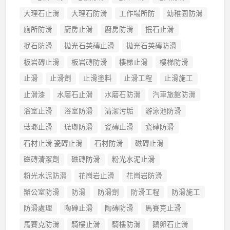
大理石止滑
大理石防滑
工作場所防
幼稚園防滑
廁所防滑
廚房止滑
廚房防滑
抿石止滑
抿石防滑
拋光石英磚止滑
拋光石英磚防滑
板岩磚止滑
板岩磚防滑
樓梯止滑
樓梯防滑
止滑
止滑劑
止滑塗料
止滑工程
止滑施工
止滑漆
水磨石止滑
水磨石防滑
汽車旅館防滑
浴室止滑
浴室防滑
清潔污垢
游泳池防滑
琺瑯止滑
琺瑯防滑
瓷磚止滑
瓷磚防滑
石材止滑 瓷磚止滑
石材防滑
磁磚止滑
磁磚清潔劑
磁磚防滑
粉光水泥止滑
粉光水泥防滑
花崗岩止滑
花崗岩防滑
辦公室防滑
防滑
防滑劑
防滑工程
防滑施工
防滑處理
陶磚止滑
陶磚防滑
馬賽克止滑
馬賽克防滑
騎樓止滑
騎樓防滑
鵝卵石止滑