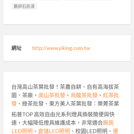
鵝卵石防滑
網址
http://www.yiking.com.tw
台灣高山茶葉批發！茶農自耕、自有高海拔茶
園、茶廠，
高山茶批發
、
烏龍茶批發
、
紅茶批
發
、綠茶批發、東方美人茶葉批發：樂菁茶業
拓普TOP 高效自由光系列燈具換裝簡便與快
速，大幅降低燈具維護成本，非常適合
廠房
LED照明
、
倉儲LED照明
、校園LED照明、
運