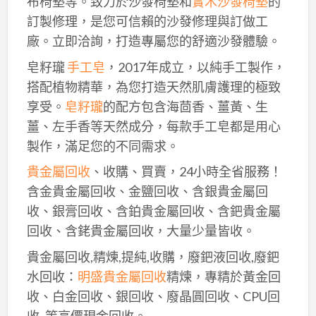
布椅墊等。致力於沙發椅墊和
實木沙發椅墊
的
訂製修理，是您可信賴的沙發修理與訂做工
廠。立即洽詢，打造專屬您的舒適沙發體驗。
皂籽瓏
手工皂
，2017年成立，以純手工製作，
搭配植物精華，為您打造天然肌膚護理的極致
享受。
皂籽瓏
的配方包含海茴香、薑黃、生
薑、左手香等天然成分，每款手工皂都是用心
製作，滿足您的不同需求。
貴金屬回收
、收購、買賣，24小時全省服務！
含金貴金屬回收、金鹽回收、含銀貴金屬回
收、銀膏回收、含鉑貴金屬回收、含鈀貴金屬
回收、含銠貴金屬回收，大量少量皆收。
貴金屬回收,精煉,提純,收購，廢鈀液回收,廢鈀
水回收：
明盛貴金屬回收
精煉，專精於黃金回
收、白金回收、銀回收、廢晶圓回收、CPU回
收..等高價現金回收。