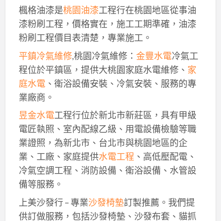
楓格油漆是
桃園油漆
工程行在桃園地區從事油
漆粉刷工程，價格實在，施工工期準確，油漆
粉刷工程價目表清楚，專業施工。
平鎮冷氣維修
,桃園冷氣維修：
金豐水電
冷氣工
程位於平鎮區，提供大桃園家庭水電維修、
家
庭水電
、衛浴設備安裝、冷氣安裝、服務的專
業廠商。
昱金水電
工程行位於新北市新莊區，具有甲級
電匠執照、室內配線乙級、用電設備檢驗等職
業證照，為新北市、台北市與桃園地區的企
業、工廠、家庭提供
水電工程
、高低壓配電、
冷氣空調工程、消防設備、衛浴設備、水管設
備等服務。
上美沙發行 – 專業
沙發椅墊
訂製推薦。我們提
供訂做服務，包括沙發椅墊、沙發布套、貓抓