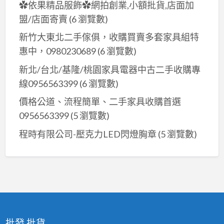
✿依果精品服飾✿網拍創業,小額批貨,店面加
盟/店面寄賣
(6 瀏覽數)
新竹大東北二手傢俱，收購買賣多套家具組特
惠中，0980230689
(6 瀏覽數)
新北/台北/基隆/桃園家具電器中古二手收購專
線0956563399
(6 瀏覽數)
價格公道、流程簡單、二手家具收購首選
0956563399
(5 瀏覽數)
程時有限公司-壓克力LED閃燈胸章
(5 瀏覽數)
批發,批貨