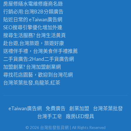
房屋修繕
水電維修廠商名錄
行銷必用:台灣B2B
分類廣告
貼近日常的
eTaiwan廣告網
SEO搜尋引擎優化
增加外連
搜尋生活服務? 台灣
生活黃頁
赴台遊,台灣旅遊
，旅遊好康
送禮伴手禮，台灣美食
伴手禮
推薦
二手貨廣告:2Hand
二手貨
廣告網
加盟創業? 台灣
加盟創業
網
尋找花店園藝，歡迎到
台灣花網
台灣茶葉批發
,烏龍茶,紅茶
eTaiwan廣告網
免費廣告
創業加盟
台灣茶葉批發
台灣手工皂
廠房LED燈具
©
2026
台灣批發批貨網
| All Rights Reserved