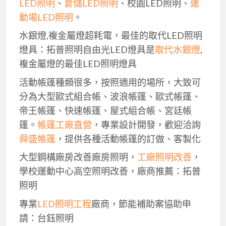
LED照明
、
倉儲LED照明
、校園LED照明、
運
動場LED照明
。
水銀燈,複金屬燈超耗電，最佳的取代LED照明
燈具：拓普照明自由光LED燈具是
取代水銀燈
,
複金屬燈的最佳LED照明燈具
活動帳篷種類很多，按照適用的場所，大致可
分為大型歐式組合帳、波浪帳篷、歐式帳篷、
帝王帳篷、快速帳篷、屋式組合帳、宮廷帳
篷。
帳篷工廠直營
，專業設計開發，歡迎洽詢
舜盛帳篷
，提供各種活動帳篷的訂做、客製化
大型鋼構廠房改善廠房照明，
工廠照明改善
，
學校運動中心高空照明改善，廠商推薦：拓普
照明
專業
LED照明工程
廠商，節能補助案協助申
請：台鈺照明