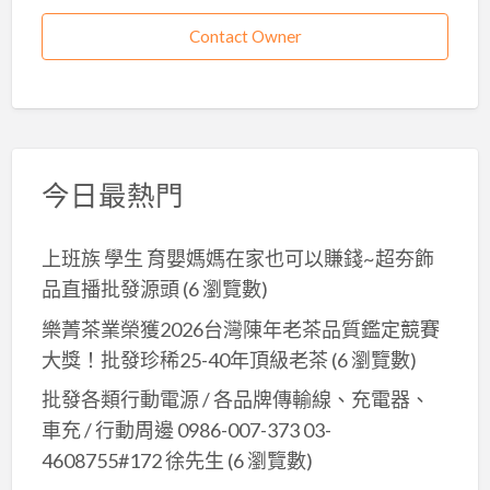
Contact Owner
今日最熱門
上班族 學生 育嬰媽媽在家也可以賺錢~超夯飾
品直播批發源頭
(6 瀏覽數)
樂菁茶業榮獲2026台灣陳年老茶品質鑑定競賽
大獎！批發珍稀25-40年頂級老茶
(6 瀏覽數)
批發各類行動電源 / 各品牌傳輸線、充電器、
車充 / 行動周邊 0986-007-373 03-
4608755#172 徐先生
(6 瀏覽數)