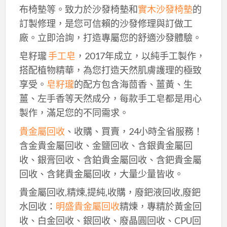
布椅墊等。致力於沙發椅墊和
實木沙發椅墊
的
訂製修理，是您可信賴的沙發修理與訂做工
廠。立即洽詢，打造專屬您的舒適沙發體驗。
皂籽瓏
手工皂
，2017年成立，以純手工製作，
搭配植物精華，為您打造天然肌膚護理的極致
享受。
皂籽瓏
的配方包含海茴香、薑黃、生
薑、左手香等天然成分，每款手工皂都是用心
製作，滿足您的不同需求。
貴金屬回收
、收購、買賣，24小時全省服務！
含金貴金屬回收、金鹽回收、含銀貴金屬回
收、銀膏回收、含鉑貴金屬回收、含鈀貴金屬
回收、含銠貴金屬回收，大量少量皆收。
貴金屬回收,精煉,提純,收購，廢鈀液回收,廢鈀
水回收：
明盛貴金屬回收
精煉，專精於黃金回
收、白金回收、銀回收、廢晶圓回收、CPU回