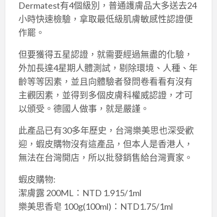
Dermatest有4個級別，普通護膚品大多送去24
小時快速檢驗，拿取最低級肌膚敏感性認證便
作罷。
但要獲得五星認證，就需要經過無盡的化驗，
外加長達4星期人體測試，剔除環境、人種、年
齡等等因素，並且向體驗者發問卷看看有沒有
主觀因素，並得到多個皮膚科權威認證，才可
以頒受。德國人做事，就是嚴謹。
此產品已有30多年歷史，台灣樂美思也深受歡
迎，蝦皮購物沒有這產品，但本人是香港人，
無法在台灣開店，所以批發銷售給台灣賣家。
蝦皮購物:
潔膚露 200ML：NTD 1.915/1ml
樂美思香皂 100g(100ml)：NTD1.75/1ml