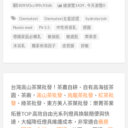
廣告编號
8095f3cc9f9c93d6
總瀏覽1439 , 今天瀏覽0
Dermatest
Dermatest五星認證
hydrolactolr
Numis med
Ph 5.5
中性保濕乳
德國
德國家庭必備乳
敏弱肌
敏感肌
樂美思
沐浴乳
獨家保濕因子
皮質膜
舒敏
台灣高山茶葉批發！茶農自耕、自有高海拔茶
園、茶廠，
高山茶批發
、
烏龍茶批發
、
紅茶批
發
、綠茶批發、東方美人茶葉批發：樂菁茶業
拓普TOP 高效自由光系列燈具換裝簡便與快
速，大幅降低燈具維護成本，非常適合
廠房