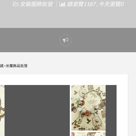
女裝服飾批發
總瀏覽1187 , 今天瀏覽0
Report
problem
質感~米蘿飾品批發