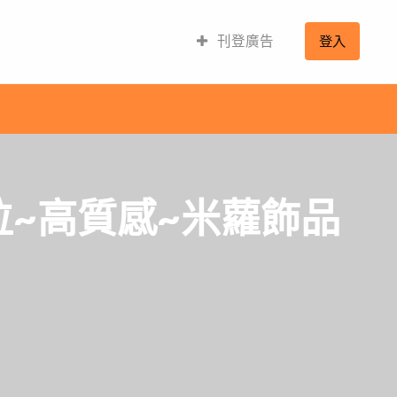
刊登廣告
登入
位~高質感~米蘿飾品