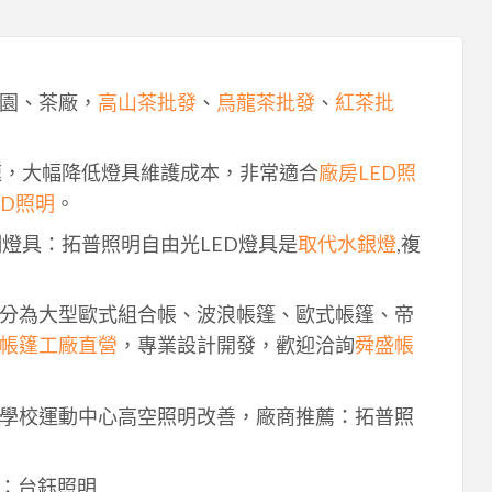
園、茶廠，
高山茶批發
、
烏龍茶批發
、
紅茶批
速，大幅降低燈具維護成本，非常適合
廠房LED照
ED照明
。
明燈具：拓普照明自由光LED燈具是
取代水銀燈
,複
分為大型歐式組合帳、波浪帳篷、歐式帳篷、帝
帳篷工廠直營
，專業設計開發，歡迎洽詢
舜盛帳
學校運動中心高空照明改善，廠商推薦：拓普照
：台鈺照明