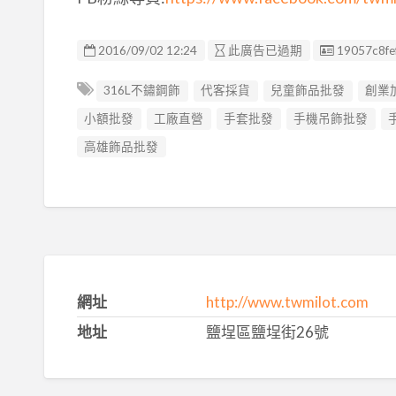
廣告编號
2016/09/02 12:24
此廣告已過期
19057c8fe
316L不鏽鋼飾
代客採貨
兒童飾品批發
創業
小額批發
工廠直營
手套批發
手機吊飾批發
高雄飾品批發
網址
http://www.twmilot.com
地址
鹽埕區鹽埕街26號