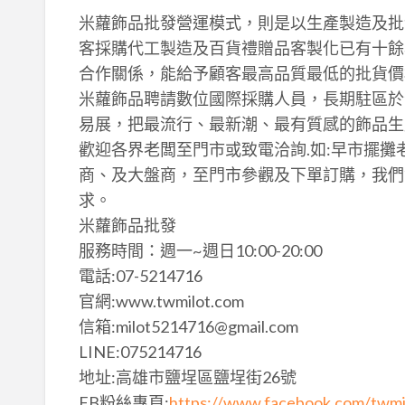
米蘿飾品批發營運模式，則是以生產製造及批
客採購代工製造及百貨禮贈品客製化已有十餘
合作關係，能給予顧客最高品質最低的批貨價
米蘿飾品聘請數位國際採購人員，長期駐區於
易展，把最流行、最新潮、最有質感的飾品生
歡迎各界老闆至門市或致電洽詢.如:早市擺
商、及大盤商，至門市參觀及下單訂購，我們
求。
米蘿飾品批發
服務時間：週一~週日10:00-20:00
電話:07-5214716
官網:www.twmilot.com
信箱:milot5214716@gmail.com
LINE:075214716
地址:高雄市鹽埕區鹽埕街26號
FB粉絲專頁:
https://www.facebook.com/twmi