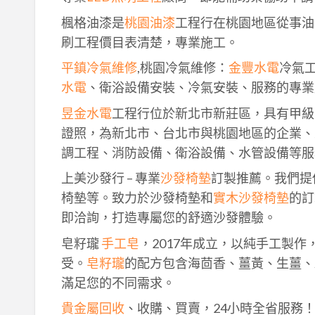
楓格油漆是
桃園油漆
工程行在桃園地區從事油
刷工程價目表清楚，專業施工。
平鎮冷氣維修
,桃園冷氣維修：
金豐水電
冷氣
水電
、衛浴設備安裝、冷氣安裝、服務的專業
昱金水電
工程行位於新北市新莊區，具有甲級
證照，為新北市、台北市與桃園地區的企業、
調工程、消防設備、衛浴設備、水管設備等服
上美沙發行 – 專業
沙發椅墊
訂製推薦。我們提
椅墊等。致力於沙發椅墊和
實木沙發椅墊
的訂
即洽詢，打造專屬您的舒適沙發體驗。
皂籽瓏
手工皂
，2017年成立，以純手工製
受。
皂籽瓏
的配方包含海茴香、薑黃、生薑、
滿足您的不同需求。
貴金屬回收
、收購、買賣，24小時全省服務