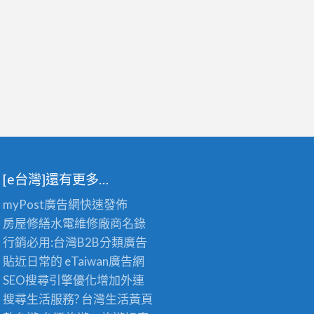
[e台灣]還有更多…
myPost廣告網
快速發佈
房屋修繕
水電維修廠商名錄
行銷必用:台灣B2B
分類廣告
貼近日常的
eTaiwan廣告網
SEO搜尋引擎優化
增加外連
搜尋生活服務? 台灣
生活黃頁