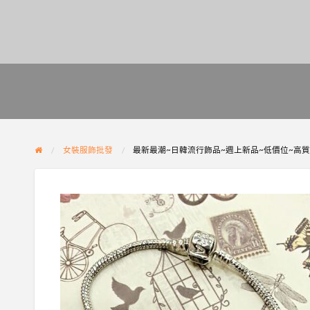
女裝服飾批發
最新最潮~日韓流行飾品~週上新品~低價位~高