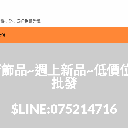
台灣批發批貨網免費登錄.
批發
飾品~週上新品~低價
批發
$LINE:075214716