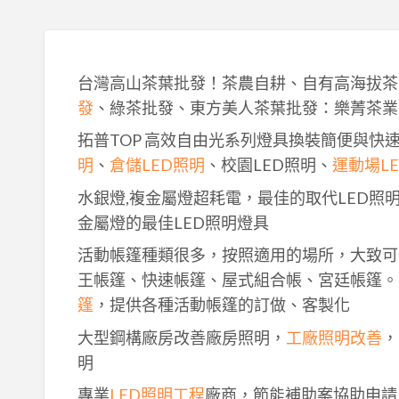
台灣高山茶葉批發！茶農自耕、自有高海拔茶
發
、綠茶批發、東方美人茶葉批發：樂菁茶業
拓普TOP 高效自由光系列燈具換裝簡便與快
明
、
倉儲LED照明
、校園LED照明、
運動場L
水銀燈,複金屬燈超耗電，最佳的取代LED照
金屬燈的最佳LED照明燈具
活動帳篷種類很多，按照適用的場所，大致可
王帳篷、快速帳篷、屋式組合帳、宮廷帳篷。
篷
，提供各種活動帳篷的訂做、客製化
大型鋼構廠房改善廠房照明，
工廠照明改善
，
明
專業
LED照明工程
廠商，節能補助案協助申請