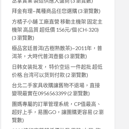
丞掌實業 製造供應大盤商
(3 瀏覽數)
拜金有理~萬種商品任您選購
(3 瀏覽數)
方橘子小舖 工廠直營 移動主機架 固定主
機架 高品質 超低價 156元/個 (CH-320)
(3 瀏覽數)
極品宮廷普洱(古樹熟散茶)~2011年，普
洱茶，大時代普洱壺藝
(3 瀏覽數)
日韩女装批发， 特价空运 一件起批 超低
价格.台湾可以货到付款
(2 瀏覽數)
台北二手家具收購讓舊物不退場，直接
變現最實在0956563399
(2 瀏覽數)
團媽專屬的訂單管理系統，CP值最高、
超好上手，易團GO，讓團購更容易
(2 瀏
覽數)