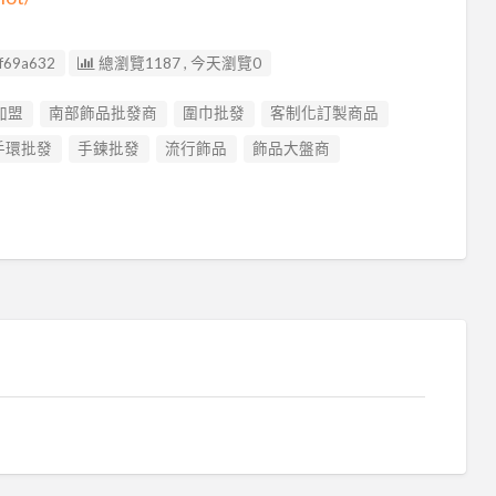
f69a632
總瀏覽1187 , 今天瀏覽0
加盟
南部飾品批發商
圍巾批發
客制化訂製商品
手環批發
手鍊批發
流行飾品
飾品大盤商