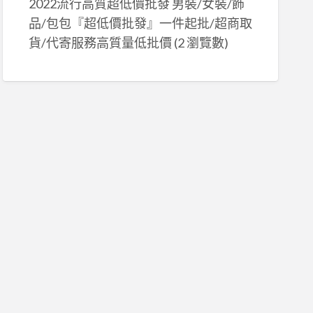
2022流行高質超低價批發 男裝/女裝/飾
品/包包『超低價批發』一件起批/超商取
貨/代寄服務高質量低批價
(2 瀏覽數)