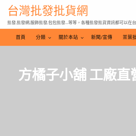
台灣批發批貨網
批發,批發網,服飾批發,包包批發…等等，各種批發批貨資訊都可以在
茶
葉
首頁
分類
關於本站
新聞/宣傳
茶葉
批
發
方橘子小舖 工廠直營