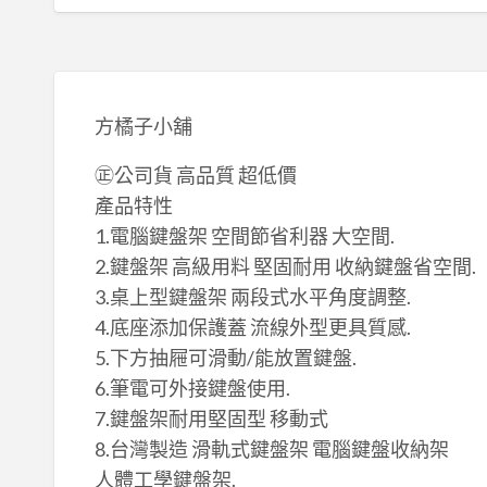
方橘子小舖
​㊣公司貨 高品質 超低價
產品特性
1.電腦鍵盤架 空間節省利器 大空間.
2.鍵盤架 高級用料 堅固耐用 收納鍵盤省空間.
3.桌上型鍵盤架 兩段式水平角度調整.
4.底座添加保護蓋 流線外型更具質感.
5.下方抽屜可滑動/能放置鍵盤.
6.筆電可外接鍵盤使用.
7.鍵盤架耐用堅固型 移動式
8.台灣製造 滑軌式鍵盤架 電腦鍵盤收納架
人體工學鍵盤架.