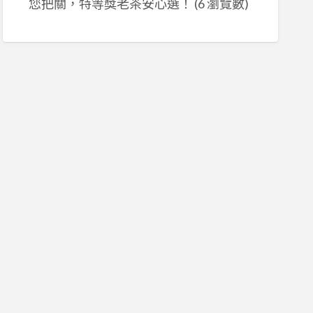
您把關，特等獎老茶安心選！
(6 瀏覽數)