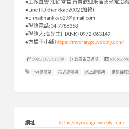
●工廠直營 批發 零售 買賣歡迎來信或來電洽
●Line (ID):hankkao2002 (加賴)
●E-mail:hankkao29@gmail.com
●聯絡電話:04-7786358
●聯絡人:高先生(HANK) 0972-063149
●方橘子小舖
https://myorange.weebly.com/
廣告编號
2021/10/13 23:08
此廣告已過期
6186166f
mit鍵盤架
夾式鍵盤架
桌上鍵盤架
鍵盤抽屜
網址
https://myorange.weebly.com/