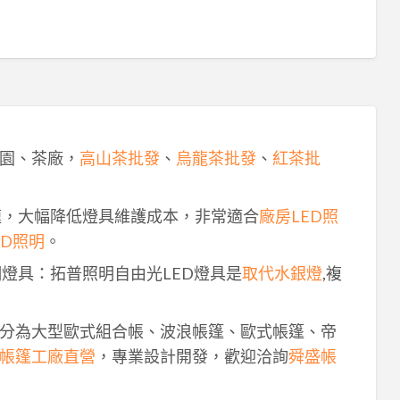
園、茶廠，
高山茶批發
、
烏龍茶批發
、
紅茶批
速，大幅降低燈具維護成本，非常適合
廠房LED照
ED照明
。
明燈具：拓普照明自由光LED燈具是
取代水銀燈
,複
分為大型歐式組合帳、波浪帳篷、歐式帳篷、帝
帳篷工廠直營
，專業設計開發，歡迎洽詢
舜盛帳