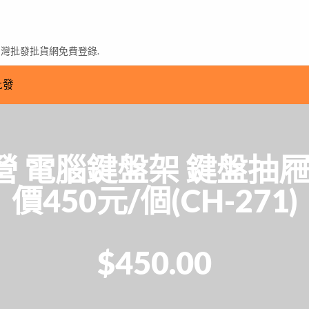
台灣批發批貨網免費登錄.
批發
 電腦鍵盤架 鍵盤抽屜
價450元/個(CH-271)
$450.00