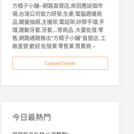
方橘子小舖~網路直營店,來因應這個市
場,台灣公司致力研發,生產,電腦週邊商
品,鍵盤抽屜,主機架,電話架,矽膠手環,手
環,運動牙套,牙套,...等商品. 大量批發,零
售,網路通路推出"方橘子小舖"直營店, 工
廠直營 歡迎 批發業 零售業 買賣商 ~
Contact Owner
今日最熱門