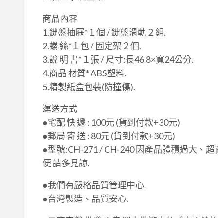
​商品內容
​1.鍵盤抽屜*１個 / 鍵盤滑軌２組.
​2.螺 絲*１包 / 固定架２個.
3.說 明 書*１張 / 尺寸:長46.8×​寬24公分.
4.商品 材質* ABS塑料.
5.精製紙盒包裝(防撞傷).
運送方式
●宅配 快 遞 : 100元 (貨到付款+30元)
●郵局 寄 送 : 80元 (貨到付款+30元)
●型號:CH-271 / CH-240 因產品體積過
便 請多見諒.
●我們有嚴格品質管理中心.​
●台灣製造、品質安心.