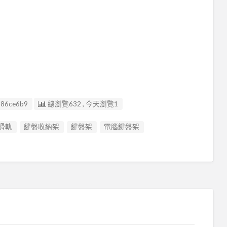
詢
686ce6b9
總瀏覽632 , 今天瀏覽1
滑軌
鍵盤收納架
鍵盤架
電腦鍵盤架