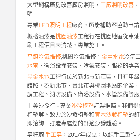
大型鋼構廠房改善廠房照明，
工廠照明改善
，
明
專業
LED照明工程
廠商，節能補助案協助申請
楓格油漆是
桃園油漆
工程行在桃園地區從事油
刷工程價目表清楚，專業施工。
平鎮冷氣維修
,桃園冷氣維修：
金豐水電
冷氣
水電
、衛浴設備安裝、冷氣安裝、服務的專業
昱金水電
工程行位於新北市新莊區，具有甲級
證照，為新北市、台北市與桃園地區的企業、
調工程、消防設備、衛浴設備、水管設備等服
上美沙發行 – 專業
沙發椅墊
訂製推薦。我們提
椅墊等。致力於沙發椅墊和
實木沙發椅墊
的訂
即洽詢，打造專屬您的舒適沙發體驗。
皂籽瓏
手工皂
，2017年成立，以純手工製