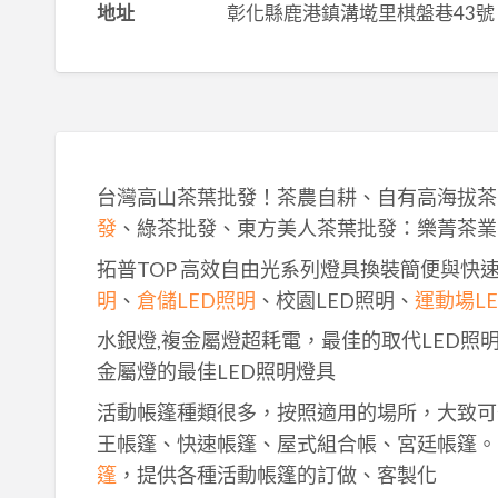
地址
彰化縣鹿港鎮溝墘里棋盤巷43號
台灣高山茶葉批發！茶農自耕、自有高海拔茶
發
、綠茶批發、東方美人茶葉批發：樂菁茶業
拓普TOP 高效自由光系列燈具換裝簡便與快
明
、
倉儲LED照明
、校園LED照明、
運動場L
水銀燈,複金屬燈超耗電，最佳的取代LED照
金屬燈的最佳LED照明燈具
活動帳篷種類很多，按照適用的場所，大致可
王帳篷、快速帳篷、屋式組合帳、宮廷帳篷。
篷
，提供各種活動帳篷的訂做、客製化