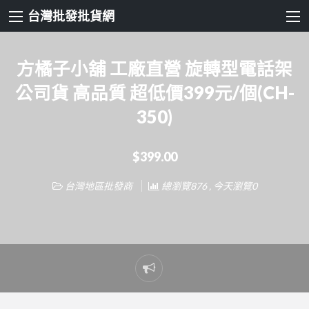
台灣批發批貨網
方橘子小舖 工廠直營 旋轉型電話架
公司貨 高品質 超低價399元/個(CH-
350)
$399.00
台灣地區批發商
總瀏覽876 , 今天瀏覽0
Report
problem