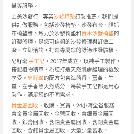
備等服務。
上美沙發行 – 專業
沙發椅墊
訂製推薦。我們提
供訂做服務，包括沙發椅墊、沙發布套、貓抓
布椅墊等。致力於沙發椅墊和
實木沙發椅墊
的
訂製修理，是您可信賴的沙發修理與訂做工
廠。立即洽詢，打造專屬您的舒適沙發體驗。
皂籽瓏
手工皂
，2017年成立，以純手工製作，
搭配植物精華，為您打造天然肌膚護理的極致
享受。
皂籽瓏
的配方包含海茴香、薑黃、生
薑、左手香等天然成分，每款手工皂都是用心
製作，滿足您的不同需求。
貴金屬回收
、收購、買賣，24小時全省服務！
含金貴金屬回收、金鹽回收、含銀貴金屬回
收、銀膏回收、含鉑貴金屬回收、含鈀貴金屬
回收、含銠貴金屬回收，大量少量皆收。