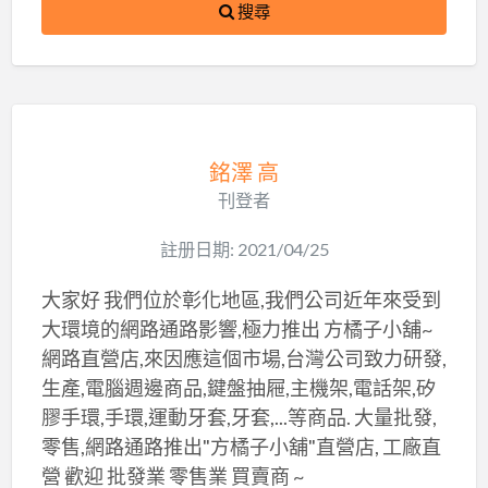
搜尋
銘澤 高
刊登者
註册日期: 2021/04/25
大家好 我們位於彰化地區,我們公司近年來受到
大環境的網路通路影響,極力推出 方橘子小舖~
網路直營店,來因應這個市場,台灣公司致力研發,
生產,電腦週邊商品,鍵盤抽屜,主機架,電話架,矽
膠手環,手環,運動牙套,牙套,...等商品. 大量批發,
零售,網路通路推出"方橘子小舖"直營店, 工廠直
營 歡迎 批發業 零售業 買賣商 ~