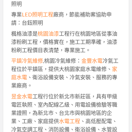
照明
專業
LED照明工程
廠商，節能補助案協助申
請：台鈺照明
楓格油漆是
桃園油漆
工程行在桃園地區從事油
漆粉刷工程，價格實在，施工工期準確，油漆
粉刷工程價目表清楚，專業施工。
平鎮冷氣維修
,桃園冷氣維修：
金豐水電
冷氣工
程位於平鎮區，提供大桃園家庭水電維修、
家
庭水電
、衛浴設備安裝、冷氣安裝、服務的專
業廠商。
昱金水電
工程行位於新北市新莊區，具有甲級
電匠執照、室內配線乙級、用電設備檢驗等職
業證照，為新北市、台北市與桃園地區的企
業、工廠、家庭提供
水電工程
、高低壓配電、
冷氣空調工程、消防設備、衛浴設備、水管設