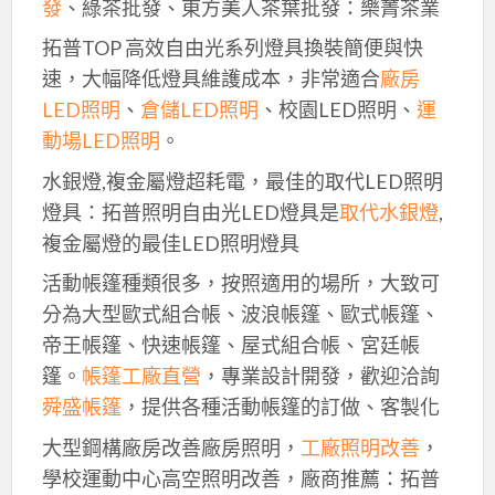
發
、綠茶批發、東方美人茶葉批發：樂菁茶業
拓普TOP 高效自由光系列燈具換裝簡便與快
速，大幅降低燈具維護成本，非常適合
廠房
LED照明
、
倉儲LED照明
、校園LED照明、
運
動場LED照明
。
水銀燈,複金屬燈超耗電，最佳的取代LED照明
燈具：拓普照明自由光LED燈具是
取代水銀燈
,
複金屬燈的最佳LED照明燈具
活動帳篷種類很多，按照適用的場所，大致可
分為大型歐式組合帳、波浪帳篷、歐式帳篷、
帝王帳篷、快速帳篷、屋式組合帳、宮廷帳
篷。
帳篷工廠直營
，專業設計開發，歡迎洽詢
舜盛帳篷
，提供各種活動帳篷的訂做、客製化
大型鋼構廠房改善廠房照明，
工廠照明改善
，
學校運動中心高空照明改善，廠商推薦：拓普