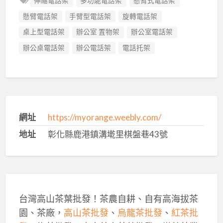
伸縮電話架
多功能電話架
懸臂式電話架
懸臂電話架
手臂型電話架
旋轉電話架
桌上型電話架
辦公室 置物架
辦公室電話架
辦公桌電話架
辦公電話架
電話托架
網址
https://myorange.weebly.com/
地址
彰化縣鹿港鎮溝墘里棋盤巷43號
台灣高山茶葉批發！茶農自耕、自有高海拔茶
園、茶廠，
高山茶批發
、
烏龍茶批發
、
紅茶批