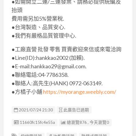
●如需開立二連/三連發票、請務必提供統編及
抬頭
費用需另加5%營業稅.
●台灣製造、品質安心.
●我們有嚴格品質管理中心​.
●工廠直營 批發 零售 買賣歡迎來信或來電洽詢
●Line(ID):hankkao2002 (加賴).
●E-mail:hankkao29@gmail.com.
●聯絡電話:04-7786358.
●聯絡人:高先生(HANK) 0972-063149.
●方橘子小舖
https://myorange.weebly.com/
2021/07/24 21:30
此廣告已過期
廣告编號
11660fc15fc4e55a
總瀏覽876 , 今天瀏覽0