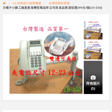
01-批貨商介紹與連結
台灣地區批發商
方橘子小舖 工廠直營 旋轉型電話架 公司貨 高品質 超低價399元/個(CH-350)
所有相片
(5)