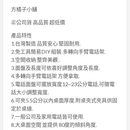
​​​​​方橘子小舖
㊣公司貨 高品質 超低價
產品特性
1.台灣製造 品質安心 堅固耐用.
2.免工具簡易DIY 組裝.多轉向手臂電話架.
3.空間收納 整齊美觀 .
3.面盤及長度可依喜好調整角度及長度.
4.多轉向手臂電話架 方便拿取.
5.電話面盤可擺放寬度12~23公分電話,可隨電
話大小調整寬度.
6.可夾5.5公分以內桌面厚度.附桌夾式夾具供固
定於桌緣.
7.一般公司及家用電話皆可使用.
8.大桌面空間 並提供 80度的傾斜角度.