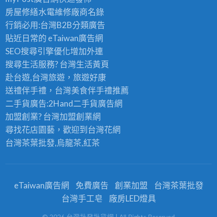
房屋修繕
水電維修廠商名錄
行銷必用:台灣B2B
分類廣告
貼近日常的
eTaiwan廣告網
SEO搜尋引擎優化
增加外連
搜尋生活服務? 台灣
生活黃頁
赴台遊,台灣旅遊
，旅遊好康
送禮伴手禮，台灣美食
伴手禮
推薦
二手貨廣告:2Hand
二手貨
廣告網
加盟創業? 台灣
加盟創業
網
尋找花店園藝，歡迎到
台灣花網
台灣茶葉批發
,烏龍茶,紅茶
eTaiwan廣告網
免費廣告
創業加盟
台灣茶葉批發
台灣手工皂
廠房LED燈具