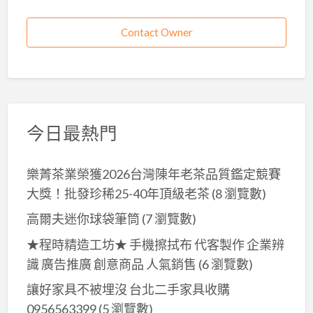
Contact Owner
今日最熱門
樂菁茶業榮獲2026台灣陳年老茶品質鑑定競賽
大獎！批發珍稀25-40年頂級老茶
(8 瀏覽數)
高爾夫迷你球袋筆筒
(7 瀏覽數)
★程時精造工坊★ 手機擦拭布 代客製作 企業辨
識 廣告推廣 創意商品 人氣銷售
(6 瀏覽數)
讓好家具不被埋沒 台北二手家具收購
0956563399
(5 瀏覽數)