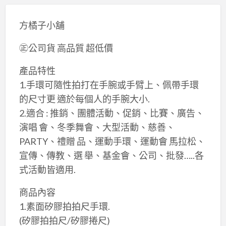
方橘子小舖
㊣公司貨 高品質 超低價
產品特性
1.手環可隨性拍打在手腕或手臂上、佩帶手環
的尺寸更 適於每個人的手腕大小.
2.適合 : 推銷、團體活動、促銷、比賽、廣告、
演唱 會、冬季舞會、大型活動、慈善、
PARTY、禮贈 品、運動手環、運動會 馬拉松、
宣傳、傳教、選 舉、基金會、公司、批發…..各
式活動皆適用.
商品內容
1.素面矽膠拍拍尺手環.
(矽膠拍拍尺/矽膠捲尺)