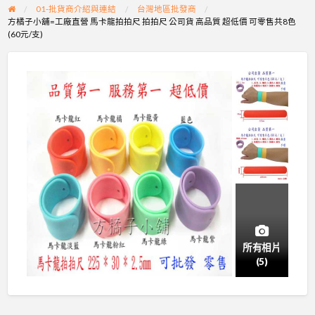
01-批貨商介紹與連結
台灣地區批發商
方橘子小舖=工廠直營 馬卡龍拍拍尺 拍拍尺 公司貨 高品質 超低價 可零售共8色
(60元/支)
所有相片
(5)