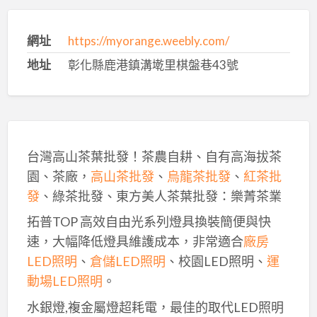
網址
https://myorange.weebly.com/
地址
彰化縣鹿港鎮溝墘里棋盤巷43號
台灣高山茶葉批發！茶農自耕、自有高海拔茶
園、茶廠，
高山茶批發
、
烏龍茶批發
、
紅茶批
發
、綠茶批發、東方美人茶葉批發：樂菁茶業
拓普TOP 高效自由光系列燈具換裝簡便與快
速，大幅降低燈具維護成本，非常適合
廠房
LED照明
、
倉儲LED照明
、校園LED照明、
運
動場LED照明
。
水銀燈,複金屬燈超耗電，最佳的取代LED照明