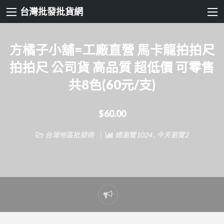
台灣批發批貨網
方橘子小舖=工廠直營 馬卡龍拍拍尺
拍拍尺 公司貨 高品質 超低價 可零售
共8色(60元/支)
$60.00
台灣地區批發商
總瀏覽1024 , 今天瀏覽2
Report
problem