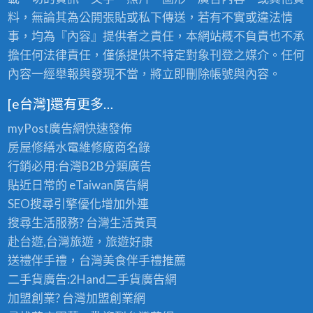
料，無論其為公開張貼或私下傳送，若有不實或違法情
事，均為『內容』提供者之責任，本網站概不負責也不承
擔任何法律責任，僅係提供不特定對象刊登之媒介。任何
內容一經舉報與發現不當，將立即刪除帳號與內容。
[e台灣]還有更多…
myPost廣告網
快速發佈
房屋修繕
水電維修廠商名錄
行銷必用:台灣B2B
分類廣告
貼近日常的
eTaiwan廣告網
SEO搜尋引擎優化
增加外連
搜尋生活服務? 台灣
生活黃頁
赴台遊,台灣旅遊
，旅遊好康
送禮伴手禮，台灣美食
伴手禮
推薦
二手貨廣告:2Hand
二手貨
廣告網
加盟創業? 台灣
加盟創業
網