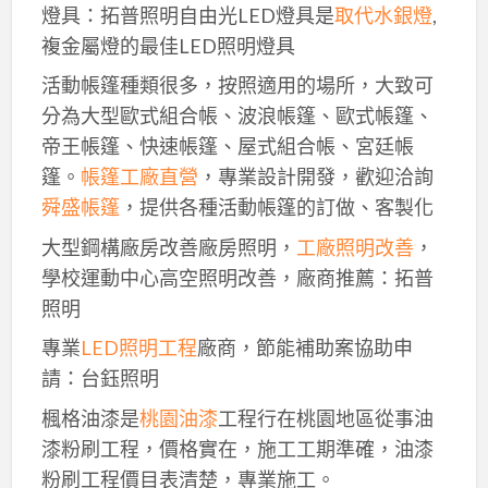
燈具：拓普照明自由光LED燈具是
取代水銀燈
,
複金屬燈的最佳LED照明燈具
活動帳篷種類很多，按照適用的場所，大致可
分為大型歐式組合帳、波浪帳篷、歐式帳篷、
帝王帳篷、快速帳篷、屋式組合帳、宮廷帳
篷。
帳篷工廠直營
，專業設計開發，歡迎洽詢
舜盛帳篷
，提供各種活動帳篷的訂做、客製化
大型鋼構廠房改善廠房照明，
工廠照明改善
，
學校運動中心高空照明改善，廠商推薦：拓普
照明
專業
LED照明工程
廠商，節能補助案協助申
請：台鈺照明
楓格油漆是
桃園油漆
工程行在桃園地區從事油
漆粉刷工程，價格實在，施工工期準確，油漆
粉刷工程價目表清楚，專業施工。