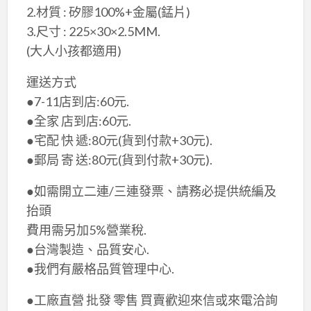
2.材質 : 矽膠100%+金屬(錳片)
3.尺寸 : 225×30×2.5MM.
(大人小孩都適用)
運送方式
●7-11店到店:60元.
●全家 店到店:60元.
●宅配 快 遞:80元(貨到付款+30元).
​●郵局 寄 送:80元(貨到付款+30元).
●如需開立二連/三連發票、請務必提供統編及
抬頭
費用需另加5%營業稅.
●台灣製造、品質安心.
●我們有嚴格品質管理中心​.
●工廠直營 批發 零售 買賣歡迎來信或來電洽詢