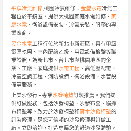
平鎮冷氣維修
,桃園冷氣維修：
金豐水電
冷氣工
程位於平鎮區，提供大桃園家庭水電維修、
家
庭水電
、衛浴設備安裝、冷氣安裝、服務的專
業廠商。
昱金水電
工程行位於新北市新莊區，具有甲級
電匠執照、室內配線乙級、用電設備檢驗等職
業證照，為新北市、台北市與桃園地區的企
業、工廠、家庭提供
水電工程
、高低壓配電、
冷氣空調工程、消防設備、衛浴設備、水管設
備等服務。
上美沙發行 – 專業
沙發椅墊
訂製推薦。我們提
供訂做服務，包括沙發椅墊、沙發布套、貓抓
布椅墊等。致力於沙發椅墊和
實木沙發椅墊
的
訂製修理，是您可信賴的沙發修理與訂做工
廠。立即洽詢，打造專屬您的舒適沙發體驗。