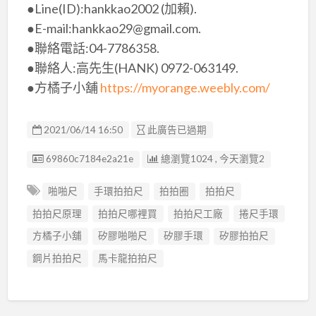
●Line(ID):hankkao2002 (加賴).
●E-mail:hankkao29@gmail.com.
●聯絡電話:04-7786358.
●聯絡人:高先生(HANK) 0972-063149.
●方橘子小舖
https://myorange.weebly.com/
2021/06/14 16:50
此廣告已過期
廣告编號
69860c7184e2a21e
總瀏覽1024 , 今天瀏覽2
啪啪尺
手環拍拍尺
拍拍圈
拍拍尺
拍拍尺原理
拍拍尺哪裡買
拍拍尺工廠
捲尺手環
方橘子小舖
矽膠啪啪尺
矽膠手環
矽膠拍拍尺
鋼片拍拍尺
馬卡龍拍拍尺