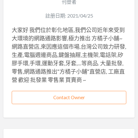
刊登者
註册日期: 2021/04/25
大家好 我們位於彰化地區,我們公司近年來受到
大環境的網路通路影響,極力推出 方橘子小舖~
網路直營店,來因應這個市場,台灣公司致力研發,
生產,電腦週邊商品,鍵盤抽屜,主機架,電話架,矽
膠手環,手環,運動牙套,牙套,...等商品. 大量批發,
零售,網路通路推出"方橘子小舖"直營店, 工廠直
營 歡迎 批發業 零售業 買賣商 ~
Contact Owner