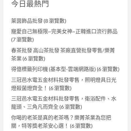
今日最熱門
萊茵飾品批發
(8 瀏覽數)
寵愛自己無極限~完美女神~正韓進口流行飾品
(7 瀏覽數)
春茶批發 高山茶批發 茶廠直營批發零售/樂菁
茶業
(6 瀏覽數)
得億標籤列印機 (基本型-雲端網路版)
(6 瀏覽數)
三冠邑水電五金材料批發零售，照明燈具日光
燈殺菌燈齊全！
(6 瀏覽數)
三冠邑水電五金材料批發零售，衛浴配件、水
龍頭、三角凡而齊全
(6 瀏覽數)
你喝的老茶是真的老茶嗎？樂菁茶業為您把
關，特等獎老茶安心選！
(6 瀏覽數)