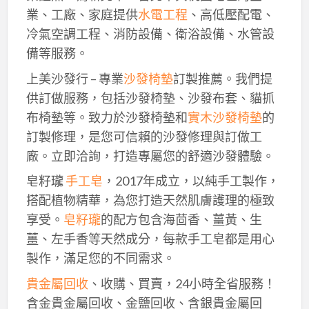
業、工廠、家庭提供
水電工程
、高低壓配電、
冷氣空調工程、消防設備、衛浴設備、水管設
備等服務。
上美沙發行 – 專業
沙發椅墊
訂製推薦。我們提
供訂做服務，包括沙發椅墊、沙發布套、貓抓
布椅墊等。致力於沙發椅墊和
實木沙發椅墊
的
訂製修理，是您可信賴的沙發修理與訂做工
廠。立即洽詢，打造專屬您的舒適沙發體驗。
皂籽瓏
手工皂
，2017年成立，以純手工製作，
搭配植物精華，為您打造天然肌膚護理的極致
享受。
皂籽瓏
的配方包含海茴香、薑黃、生
薑、左手香等天然成分，每款手工皂都是用心
製作，滿足您的不同需求。
貴金屬回收
、收購、買賣，24小時全省服務！
含金貴金屬回收、金鹽回收、含銀貴金屬回