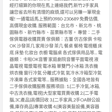
經打細算的你現在馬上連絡我們,新竹2手家具
讓您省去所有清理的麻煩,還可以另賺一筆現金
喔! 一通電話馬上預約0980-230689 免費估價,
高價現金收購. 服務範圍：台北市、新北市、桃
園縣市、新竹縣市、苗栗縣市等。 專營：二手
傢俱電器收購買賣 傢俱類：古董 仿古傢俱 卡啦
OK 沙發茶几 家用沙發 茶几 餐桌 餐椅 電視櫃 床
底 床墊 化妝台 衣櫥 電腦桌 各式傢俱用品等... 電
器類：卡啦OK音響 家庭劇院音響平面電視 液
晶電視 電漿電視 電冰箱 單雙門小冰箱 洗衣機
烘衣機 窗行冷氣 分離式冷氣 氣冷水冷箱型冷氣
冷凍庫 各式家電等... 服務據點：全國各地皆有
二手傢俱收購服務 服務項目: 1.{二手冷氣,冰箱,
中古洗衣機,電視}大型家電買賣收購 2.{二手電
腦,3C產品}高價回收 3.{二手家具,2手OA辦公設
備,庫存商品}專業收購 4.{美容美髮設備,美容器