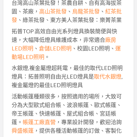
台灣高山茶葉批發！茶農自耕、自有高海拔茶
園、茶廠，
高山茶批發
、
烏龍茶批發
、
紅茶批
發
、綠茶批發、東方美人茶葉批發：樂菁茶業
拓普TOP 高效自由光系列燈具換裝簡便與快
速，大幅降低燈具維護成本，非常適合
廠房
LED照明
、
倉儲LED照明
、校園LED照明、
運
動場LED照明
。
水銀燈,複金屬燈超耗電，最佳的取代LED照明
燈具：拓普照明自由光LED燈具是
取代水銀燈
,
複金屬燈的最佳LED照明燈具
活動帳篷種類很多，按照適用的場所，大致可
分為大型歐式組合帳、波浪帳篷、歐式帳篷、
帝王帳篷、快速帳篷、屋式組合帳、宮廷帳
篷。
帳篷工廠直營
，專業設計開發，歡迎洽詢
舜盛帳篷
，提供各種活動帳篷的訂做、客製化