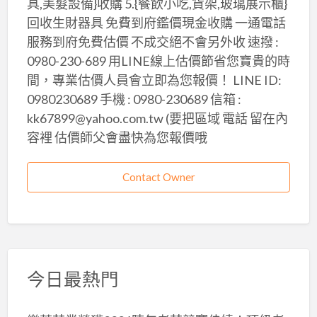
具,美髮設備}收購 5.{餐飲小吃,貨架,玻璃展示櫃}
回收生財器具 免費到府鑑價現金收購 一通電話
服務到府免費估價 不成交絕不會另外收 速撥 :
0980-230-689 用LINE線上估價節省您寶貴的時
間，專業估價人員會立即為您報價！ LINE ID:
0980230689 手機 : 0980-230689 信箱 :
kk67899@yahoo.com.tw (要把區域 電話 留在內
容裡 估價師父會盡快為您報價哦
Contact Owner
今日最熱門