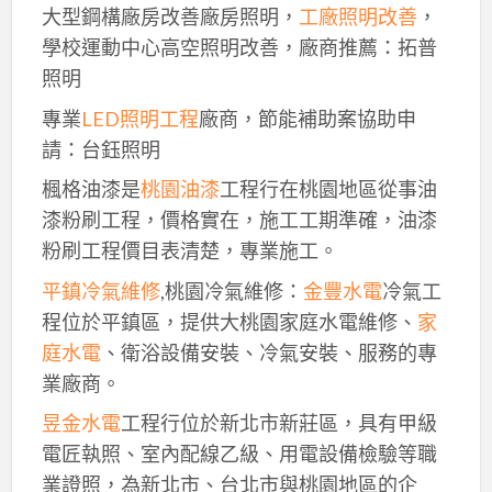
大型鋼構廠房改善廠房照明，
工廠照明改善
，
學校運動中心高空照明改善，廠商推薦：拓普
照明
專業
LED照明工程
廠商，節能補助案協助申
請：台鈺照明
楓格油漆是
桃園油漆
工程行在桃園地區從事油
漆粉刷工程，價格實在，施工工期準確，油漆
粉刷工程價目表清楚，專業施工。
平鎮冷氣維修
,桃園冷氣維修：
金豐水電
冷氣工
程位於平鎮區，提供大桃園家庭水電維修、
家
庭水電
、衛浴設備安裝、冷氣安裝、服務的專
業廠商。
昱金水電
工程行位於新北市新莊區，具有甲級
電匠執照、室內配線乙級、用電設備檢驗等職
業證照，為新北市、台北市與桃園地區的企