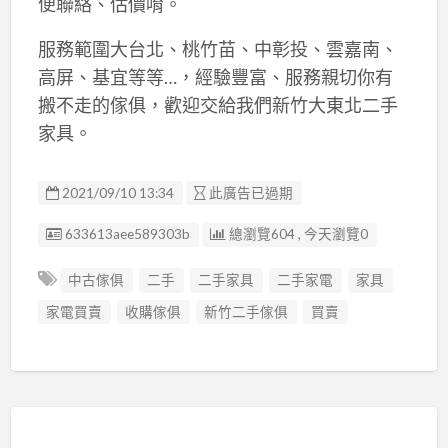
便聯絡、估價唷。
服務範圍大台北、桃竹苗、中彰投、雲嘉南、
高屏、基宜等等…，經驗豐富、服務親切你有
搬不走的傢俱，歡迎交給我們新竹大東北二手
家具。
2021/09/10 13:34
此廣告已過期
廣告编號
633613aee589303b
總瀏覽604 , 今天瀏覽0
中古傢俱
二手
二手家具
二手家電
家具
家電買賣
收購傢俱
新竹二手傢俱
買賣