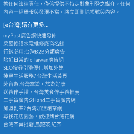
擔任何法律責任，僅係提供不特定對象刊登之媒介。任何
內容一經舉報與發現不當，將立即刪除帳號與內容。
[e台灣]還有更多…
myPost廣告網
快速發佈
房屋修繕
水電維修廠商名錄
行銷必用:台灣B2B
分類廣告
貼近日常的
eTaiwan廣告網
SEO搜尋引擎優化
增加外連
搜尋生活服務? 台灣
生活黃頁
赴台遊,台灣旅遊
，旅遊好康
送禮伴手禮，台灣美食
伴手禮
推薦
二手貨廣告:2Hand
二手貨
廣告網
加盟創業? 台灣
加盟創業
網
尋找花店園藝，歡迎到
台灣花網
台灣茶葉批發
,烏龍茶,紅茶