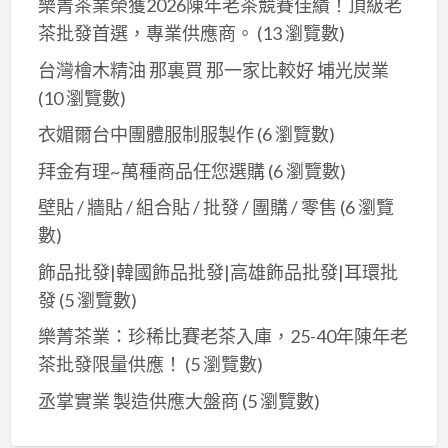
樂菁茶業榮獲2026陳年老茶競賽佳績！頂級老
茶批發首選，專業供應商。
(13 瀏覽數)
台灣檜木精油 那裏買 那一家比較好 埔光炭業
(10 瀏覽數)
衣媚爾台中團體服制服製作
(6 瀏覽數)
拜金有理~萬種商品任您選購
(6 瀏覽數)
壁貼 / 牆貼 / 組合貼 / 批發 / 團購 / 零售
(6 瀏覽
數)
飾品批發|韓國飾品批發|高雄飾品批發|耳環批
發
(5 瀏覽數)
樂菁茶業：珍稀比賽老茶入庫，25-40年陳年老
茶批發限量供應！
(5 瀏覽數)
丞掌實業 製造供應大盤商
(5 瀏覽數)