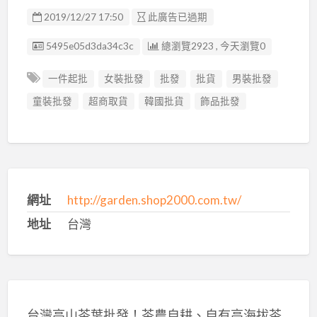
2019/12/27 17:50
此廣告已過期
廣告编號
5495e05d3da34c3c
總瀏覽2923 , 今天瀏覽0
一件起批
女裝批發
批發
批貨
男裝批發
童裝批發
超商取貨
韓國批貨
飾品批發
網址
http://garden.shop2000.com.tw/
地址
台灣
台灣高山茶葉批發！茶農自耕、自有高海拔茶