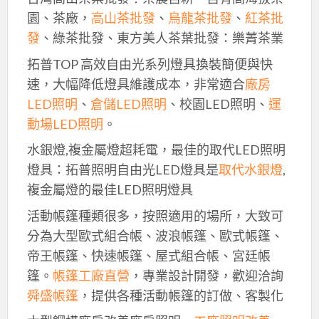
園、茶廠，
高山茶批發
、
烏龍茶批發
、
紅茶批
發
、綠茶批發、東方美人茶葉批發：樂菁茶業
拓普TOP 高效自由光系列燈具換裝簡便與快
速，大幅降低燈具維護成本，非常適合
廠房
LED照明
、
倉儲LED照明
、校園LED照明、
運
動場LED照明
。
水銀燈,複金屬燈超耗電，最佳的取代LED照明
燈具：拓普照明自由光LED燈具是
取代水銀燈
,
複金屬燈的最佳LED照明燈具
活動帳篷種類很多，按照適用的場所，大致可
分為大型歐式組合帳、波浪帳篷、歐式帳篷、
帝王帳篷、快速帳篷、屋式組合帳、宮廷帳
篷。
帳篷工廠直營
，專業設計開發，歡迎洽詢
舜盛帳篷
，提供各種活動帳篷的訂做、客製化