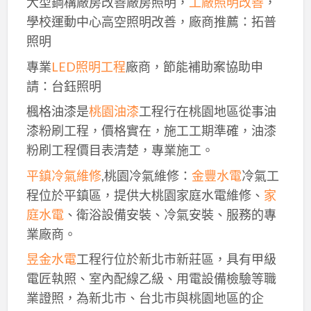
大型鋼構廠房改善廠房照明，
工廠照明改善
，
學校運動中心高空照明改善，廠商推薦：拓普
照明
專業
LED照明工程
廠商，節能補助案協助申
請：台鈺照明
楓格油漆是
桃園油漆
工程行在桃園地區從事油
漆粉刷工程，價格實在，施工工期準確，油漆
粉刷工程價目表清楚，專業施工。
平鎮冷氣維修
,桃園冷氣維修：
金豐水電
冷氣工
程位於平鎮區，提供大桃園家庭水電維修、
家
庭水電
、衛浴設備安裝、冷氣安裝、服務的專
業廠商。
昱金水電
工程行位於新北市新莊區，具有甲級
電匠執照、室內配線乙級、用電設備檢驗等職
業證照，為新北市、台北市與桃園地區的企