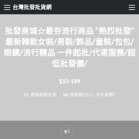
台灣批發批貨網
批發商城☆最夯流行商品 “熱烈批發”
最新韓款女裝/男裝/飾品/童裝/包包/
眼鏡/流行精品 一件起批/代寄服務/超
低批發價/
$15-199
男裝服飾批發
總瀏覽2923 , 今天瀏覽0
Report