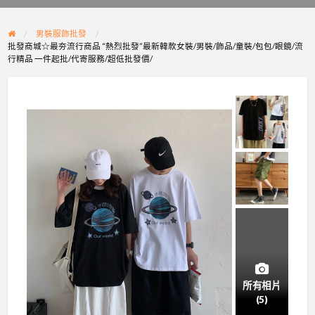
problem
男裝服飾批發
批發商城☆最夯流行商品 “熱烈批發”最新韓款女裝/男裝/飾品/童裝/包包/眼鏡/流
行精品 一件起批/代寄服務/超低批發價/
所有相片
(5)