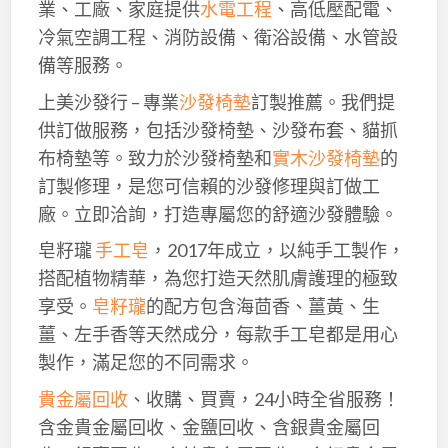
業、工廠、家庭提供
水電工程
、高低壓配電、
冷氣空調工程、消防設備、衛浴設備、水管設
備等服務。
上美沙發行 – 專業
沙發椅墊
訂製推薦。我們提
供訂做服務，包括沙發椅墊、沙發布套、貓抓
布椅墊等。致力於沙發椅墊和
實木沙發椅墊
的
訂製修理，是您可信賴的沙發修理與訂做工
廠。立即洽詢，打造專屬您的舒適沙發體驗。
皂籽瓏
手工皂
，2017年成立，以純手工製作，
搭配植物精華，為您打造天然肌膚護理的極致
享受。
皂籽瓏
的配方包含海茴香、薑黃、生
薑、左手香等天然成分，每款手工皂都是用心
製作，滿足您的不同需求。
貴金屬回收
、收購、買賣，24小時全省服務！
含金貴金屬回收、金鹽回收、含銀貴金屬回