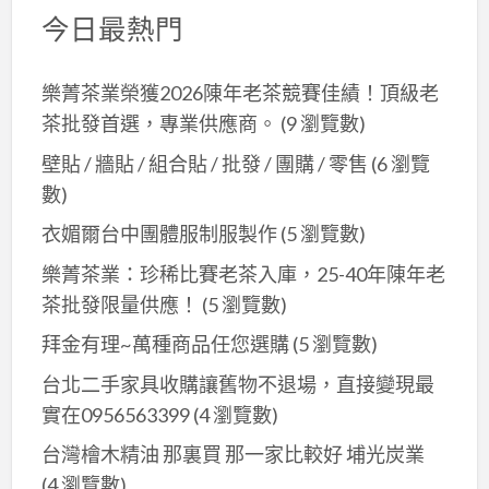
今日最熱門
樂菁茶業榮獲2026陳年老茶競賽佳績！頂級老
茶批發首選，專業供應商。
(9 瀏覽數)
壁貼 / 牆貼 / 組合貼 / 批發 / 團購 / 零售
(6 瀏覽
數)
衣媚爾台中團體服制服製作
(5 瀏覽數)
樂菁茶業：珍稀比賽老茶入庫，25-40年陳年老
茶批發限量供應！
(5 瀏覽數)
拜金有理~萬種商品任您選購
(5 瀏覽數)
台北二手家具收購讓舊物不退場，直接變現最
實在0956563399
(4 瀏覽數)
台灣檜木精油 那裏買 那一家比較好 埔光炭業
(4 瀏覽數)