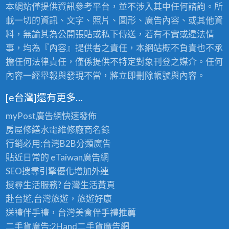
本網站僅提供資訊參考平台，並不涉入其中任何諮詢。所
載一切的資訊、文字、照片、圖形、廣告內容、或其他資
料，無論其為公開張貼或私下傳送，若有不實或違法情
事，均為『內容』提供者之責任，本網站概不負責也不承
擔任何法律責任，僅係提供不特定對象刊登之媒介。任何
內容一經舉報與發現不當，將立即刪除帳號與內容。
[e台灣]還有更多…
myPost廣告網
快速發佈
房屋修繕
水電維修廠商名錄
行銷必用:台灣B2B
分類廣告
貼近日常的
eTaiwan廣告網
SEO搜尋引擎優化
增加外連
搜尋生活服務? 台灣
生活黃頁
赴台遊,台灣旅遊
，旅遊好康
送禮伴手禮，台灣美食
伴手禮
推薦
二手貨廣告:2Hand
二手貨
廣告網