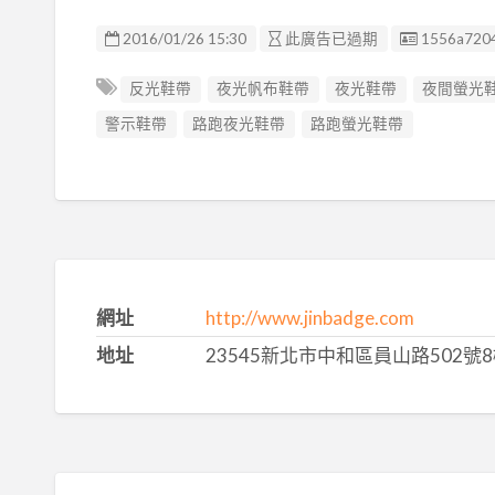
廣告编號
2016/01/26 15:30
此廣告已過期
1556a720
反光鞋帶
夜光帆布鞋帶
夜光鞋帶
夜間螢光
警示鞋帶
路跑夜光鞋帶
路跑螢光鞋帶
網址
http://www.jinbadge.com
地址
23545新北市中和區員山路502號8