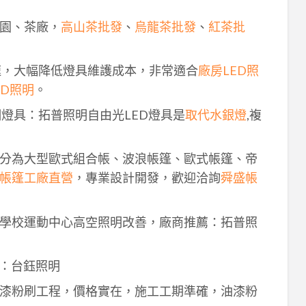
園、茶廠，
高山茶批發
、
烏龍茶批發
、
紅茶批
速，大幅降低燈具維護成本，非常適合
廠房LED照
ED照明
。
明燈具：拓普照明自由光LED燈具是
取代水銀燈
,複
分為大型歐式組合帳、波浪帳篷、歐式帳篷、帝
帳篷工廠直營
，專業設計開發，歡迎洽詢
舜盛帳
學校運動中心高空照明改善，廠商推薦：拓普照
：台鈺照明
漆粉刷工程，價格實在，施工工期準確，油漆粉