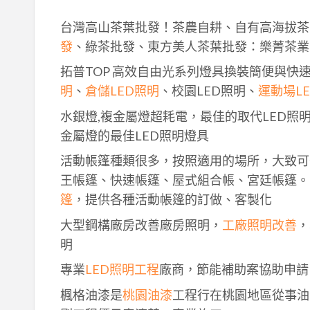
台灣高山茶葉批發！茶農自耕、自有高海拔茶
發
、綠茶批發、東方美人茶葉批發：樂菁茶業
拓普TOP 高效自由光系列燈具換裝簡便與快
明
、
倉儲LED照明
、校園LED照明、
運動場L
水銀燈,複金屬燈超耗電，最佳的取代LED照
金屬燈的最佳LED照明燈具
活動帳篷種類很多，按照適用的場所，大致可
王帳篷、快速帳篷、屋式組合帳、宮廷帳篷。
篷
，提供各種活動帳篷的訂做、客製化
大型鋼構廠房改善廠房照明，
工廠照明改善
，
明
專業
LED照明工程
廠商，節能補助案協助申請
楓格油漆是
桃園油漆
工程行在桃園地區從事油