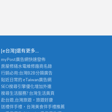
[e台灣]還有更多…
myPost廣告網
快速發佈
房屋修繕
水電維修廠商名錄
行銷必用:台灣B2B
分類廣告
貼近日常的
eTaiwan廣告網
SEO搜尋引擎優化
增加外連
搜尋生活服務? 台灣
生活黃頁
赴台遊,台灣旅遊
，旅遊好康
送禮伴手禮，台灣美食
伴手禮
推薦