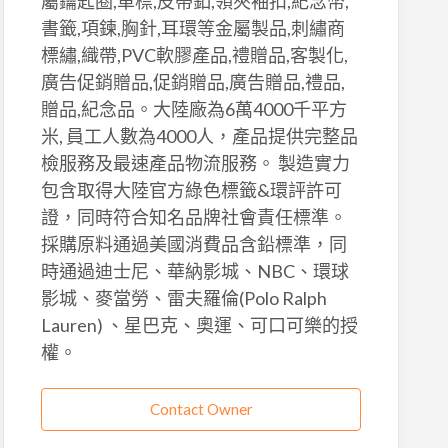
屬鑰匙圈,車標,皮帶釦,領夾袖扣,紀念幣,
書籤,項鍊,胸針,耳環等金屬製品,刺繡商
標繡,織帶,PVC軟膠產品,禮贈品,客製化,
廣告促銷贈品,促銷贈品,廣告贈品,禮品,
贈品,紀念品。大陸廠為6萬4000千平方
米, 員工人數為4000人，產品提供完整品
檢服務及最速產品物流服務。 製造實力
包含取得大陸官方綠色標籤&環評許可
證，同時符合知名品牌社會責任標準。
採購原料通過美國消費品含鉛標準，同
時通過迪士尼、華納影城、NBC、環球
影城、麥當勞、雷夫羅倫(Polo Ralph
Lauren) 、星巴克、奧運、可口可樂的授
權。
Contact Owner