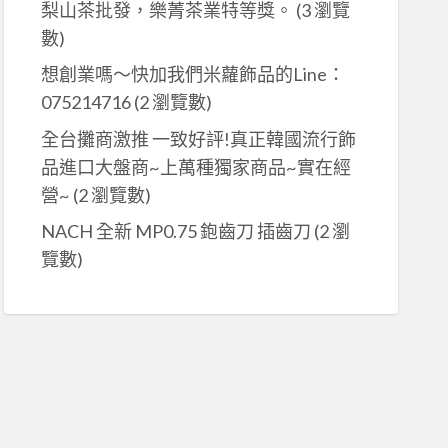
梨山茶批發，樂菁茶業特等獎。
(3 瀏覽
數)
想創業嗎～快加我們米蘿飾品的Line：
075214716
(2 瀏覽數)
全台攤商激推 一致好評!真正韓國流行飾
品進口大盤商~上萬種獨家商品~實在經
營~
(2 瀏覽數)
NACH 全新 MP0.75 鉋齒刀 插齒刀
(2 瀏
覽數)