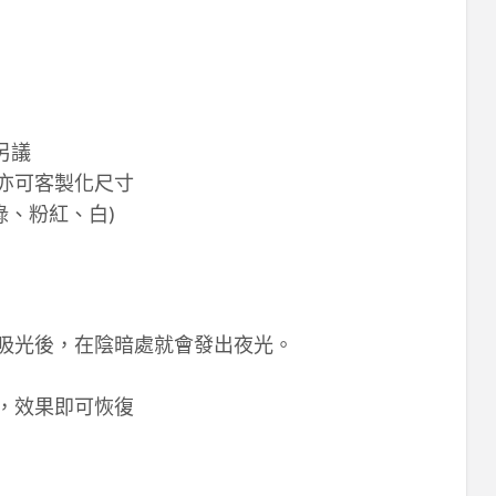
另議
m，亦可客製化尺寸
綠、粉紅、白)
分吸光後，在陰暗處就會發出夜光。
光，效果即可恢復