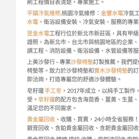
刷工程價目表清楚，專業施工。
平鎮冷氣維修
,桃園冷氣維修：
金豐水電
冷氣
水電
、衛浴設備安裝、冷氣安裝、服務的專業
昱金水電
工程行位於新北市新莊區，具有甲級
證照，為新北市、台北市與桃園地區的企業、
調工程、消防設備、衛浴設備、水管設備等服
上美沙發行 – 專業
沙發椅墊
訂製推薦。我們提
椅墊等。致力於沙發椅墊和
實木沙發椅墊
的訂
即洽詢，打造專屬您的舒適沙發體驗。
皂籽瓏
手工皂
，2017年成立，以純手工製
受。
皂籽瓏
的配方包含海茴香、薑黃、生薑、
滿足您的不同需求。
貴金屬回收
、收購、買賣，24小時全省服務
銀膏回收、含鉑貴金屬回收、含鈀貴金屬回收