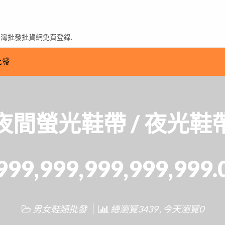
台灣批發批貨網免費登錄.
批發
夜間螢光鞋帶 / 夜光鞋
999,999,999,999,999.
男女鞋類批發
總瀏覽3439 , 今天瀏覽0