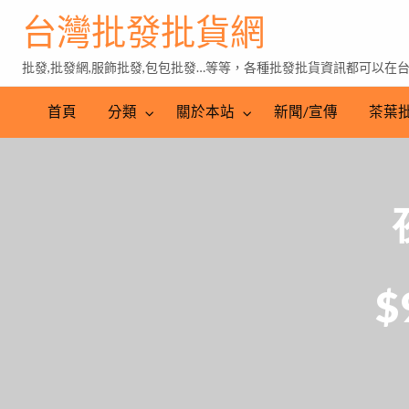
台灣批發批貨網
批發,批發網,服飾批發,包包批發…等等，各種批發批貨資訊都可以在
茶
葉
首頁
分類
關於本站
新聞/宣傳
茶葉
批
發
$