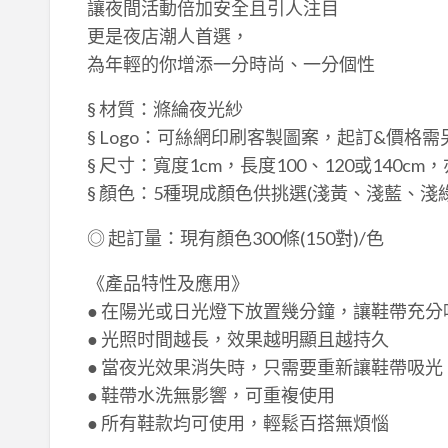
讓夜間活動倍加安全且引人注目
更是夜店潮人首選，
為年輕的你增添一分時尚、一分個性
§ 材質：滌綸夜光紗
§ Logo：可絲網印刷客製圖案，起訂&價格需
§ 尺寸：寬度1cm，長度100、120或140c
§ 顏色：5種現成顏色供挑選(淺黃、淺藍、淺
◎ 起訂量：現有顏色300條(150對)/色
《產品特性及應用》
● 在陽光或日光燈下放置幾分鐘，讓鞋帶充
● 光照时間越長，效果越明顯且越持久
● 當夜光效果消失時，只需要重新讓鞋帶吸
● 鞋帶水洗無影響，可重複使用
● 所有鞋款均可使用，輕鬆百搭無煩惱