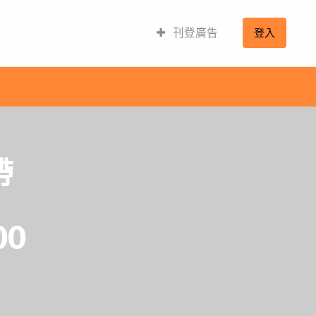
刊登廣告
登入
帶
00