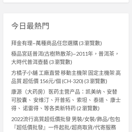
今日最熱門
拜金有理~萬種商品任您選購
(3 瀏覽數)
極品宮廷普洱(古樹熟散茶)~2011年，普洱茶，
大時代普洱壺藝
(3 瀏覽數)
方橘子小舖 工廠直營 移動主機架 固定主機架 高
品質 超低價 156元/個 (CH-320)
(3 瀏覽數)
康源（大药房）医药主营产品：凯美纳、安替
可胶囊、 安维汀、开普拓、 索坦、 泰道、 康士
得、 诺雷得、等各类新特药
(2 瀏覽數)
2022流行高質超低價批發 男裝/女裝/飾品/包包
『超低價批發』一件起批/超商取貨/代寄服務