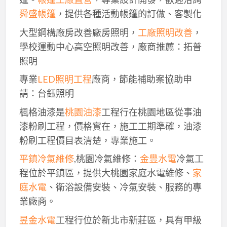
舜盛帳篷
，提供各種活動帳篷的訂做、客製化
大型鋼構廠房改善廠房照明，
工廠照明改善
，
學校運動中心高空照明改善，廠商推薦：拓普
照明
專業
LED照明工程
廠商，節能補助案協助申
請：台鈺照明
楓格油漆是
桃園油漆
工程行在桃園地區從事油
漆粉刷工程，價格實在，施工工期準確，油漆
粉刷工程價目表清楚，專業施工。
平鎮冷氣維修
,桃園冷氣維修：
金豐水電
冷氣工
程位於平鎮區，提供大桃園家庭水電維修、
家
庭水電
、衛浴設備安裝、冷氣安裝、服務的專
業廠商。
昱金水電
工程行位於新北市新莊區，具有甲級