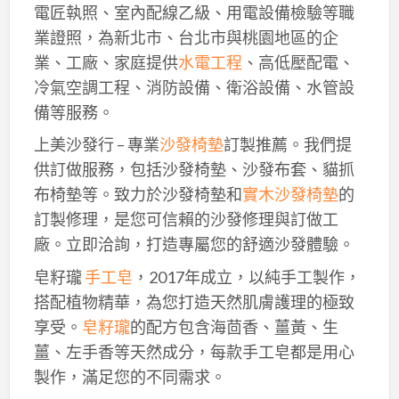
電匠執照、室內配線乙級、用電設備檢驗等職
業證照，為新北市、台北市與桃園地區的企
業、工廠、家庭提供
水電工程
、高低壓配電、
冷氣空調工程、消防設備、衛浴設備、水管設
備等服務。
上美沙發行 – 專業
沙發椅墊
訂製推薦。我們提
供訂做服務，包括沙發椅墊、沙發布套、貓抓
布椅墊等。致力於沙發椅墊和
實木沙發椅墊
的
訂製修理，是您可信賴的沙發修理與訂做工
廠。立即洽詢，打造專屬您的舒適沙發體驗。
皂籽瓏
手工皂
，2017年成立，以純手工製作，
搭配植物精華，為您打造天然肌膚護理的極致
享受。
皂籽瓏
的配方包含海茴香、薑黃、生
薑、左手香等天然成分，每款手工皂都是用心
製作，滿足您的不同需求。