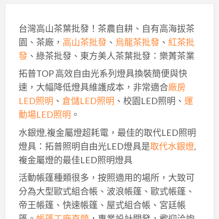
台灣高山茶葉批發！茶農自耕、自有高海拔茶
園、茶廠，
高山茶批發
、
烏龍茶批發
、
紅茶批
發
、綠茶批發、東方美人茶葉批發：樂菁茶業
拓普TOP 高效自由光系列燈具換裝簡便與快
速，大幅降低燈具維護成本，非常適合
廠房
LED照明
、
倉儲LED照明
、校園LED照明、
運
動場LED照明
。
水銀燈,複金屬燈超耗電，最佳的取代LED照明
燈具：拓普照明自由光LED燈具是
取代水銀燈
,
複金屬燈的最佳LED照明燈具
活動帳篷種類很多，按照適用的場所，大致可
分為大型歐式組合帳、波浪帳篷、歐式帳篷、
帝王帳篷、快速帳篷、屋式組合帳、宮廷帳
篷。
帳篷工廠直營
，專業設計開發，歡迎洽詢