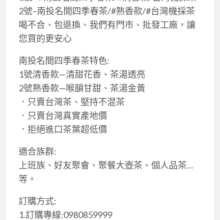
2號–南投名間四季春茶/#熟香款/#台灣機採茶
喝不合、包退換、我們有門市、批發工廠，讓
您買的更安心
南投名間四季春茶特色:
1號清香款—清甜花香、茶湯透亮
2號熟香款—喉韻甘甜、茶湯金黃
．只賣台灣茶、堅持不混茶
．只賣台灣真實產地價
．拒絕進口茶葉超低價
適合族群:
上班族、好友聚會、聚餐大壺茶、個人品茶…
等。
訂購方式:
1.訂購專線:0980859999