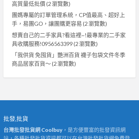
高質量低批價
(2 瀏覽數)
團媽專屬的訂單管理系統，CP值最高、超好上
手，易團GO，讓團購更容易
(2 瀏覽數)
想賣自己的二手家具?看這裡~!最專業的二手家
具收購服務!0956563399
(2 瀏覽數)
「我供貨 免囤貨」艷洲百貨 襪子包袋文件冬季
商品居家百貨～
(2 瀏覽數)
批發,批貨
台灣批發批貨網 Coolbuy
，是方便豐富的批發資訊網
站，各種批發批貨資訊都可以在台灣批發批貨網免費登