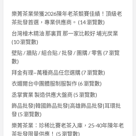
樂菁茶業榮獲2026陳年老茶競賽佳績！頂級老
茶批發首選，專業供應商。
(14 瀏覽數)
台灣檜木精油 那裏買 那一家比較好 埔光炭業
(10 瀏覽數)
壁貼 / 牆貼 / 組合貼 / 批發 / 團購 / 零售
(7 瀏覽
數)
拜金有理~萬種商品任您選購
(7 瀏覽數)
衣媚爾台中團體服制服製作
(6 瀏覽數)
丞掌實業 製造供應大盤商
(5 瀏覽數)
飾品批發|韓國飾品批發|高雄飾品批發|耳環批
發
(5 瀏覽數)
樂菁茶業：珍稀比賽老茶入庫，25-40年陳年老
茶批發限量供應！
(5 瀏覽數)