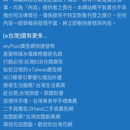
事，均為『內容』提供者之責任，本網站概不負責也不承
擔任何法律責任，僅係提供不特定對象刊登之媒介。任何
內容一經舉報與發現不當，將立即刪除帳號與內容。
[e台灣]還有更多…
myPost廣告網
快速發佈
房屋修繕
水電維修廠商名錄
行銷必用:台灣B2B
分類廣告
貼近日常的
eTaiwan廣告網
SEO搜尋引擎優化
增加外連
搜尋生活服務? 台灣
生活黃頁
赴台遊,台灣旅遊
，旅遊好康
送禮伴手禮，台灣美食
伴手禮
推薦
二手貨廣告:2Hand
二手貨
廣告網
加盟創業? 台灣
加盟創業
網
尋找花店園藝，歡迎到
台灣花網