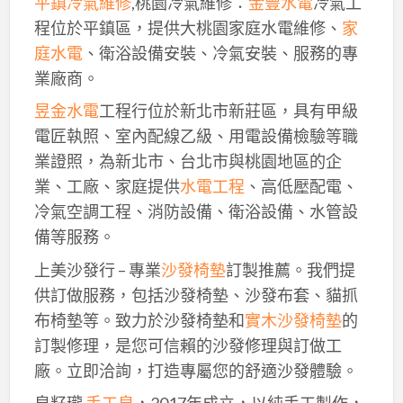
平鎮冷氣維修
,桃園冷氣維修：
金豐水電
冷氣工
程位於平鎮區，提供大桃園家庭水電維修、
家
庭水電
、衛浴設備安裝、冷氣安裝、服務的專
業廠商。
昱金水電
工程行位於新北市新莊區，具有甲級
電匠執照、室內配線乙級、用電設備檢驗等職
業證照，為新北市、台北市與桃園地區的企
業、工廠、家庭提供
水電工程
、高低壓配電、
冷氣空調工程、消防設備、衛浴設備、水管設
備等服務。
上美沙發行 – 專業
沙發椅墊
訂製推薦。我們提
供訂做服務，包括沙發椅墊、沙發布套、貓抓
布椅墊等。致力於沙發椅墊和
實木沙發椅墊
的
訂製修理，是您可信賴的沙發修理與訂做工
廠。立即洽詢，打造專屬您的舒適沙發體驗。