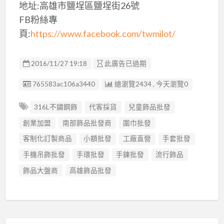
地址:高雄市鹽埕區鹽埕街26號
FB粉絲專
頁:
https://www.facebook.com/twmilot/
2016/11/27 19:18
此廣告已過期
廣告编號
765583ac106a3440
總瀏覽2434 , 今天瀏覽0
316L不鏽鋼飾
代客採貨
兒童飾品批發
創業加盟
南部飾品批發商
圍巾批發
客制化訂製商品
小額批發
工廠直營
手套批發
手機吊飾批發
手環批發
手鍊批發
流行飾品
飾品大盤商
高雄飾品批發