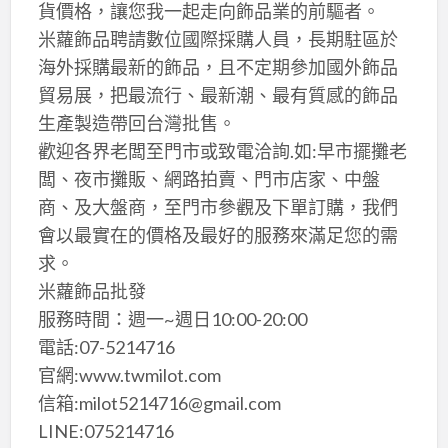
貨價格，讓您我一起走向飾品業的前驅者。
米蘿飾品聘請數位國際採購人員，長期駐區於
海外採購最新的飾品，且不定期參加國外飾品
貿易展，把最流行、最新潮、最有質感的飾品
生產製造帶回台灣批售。
歡迎各界老闆至門市或致電洽詢.如:早市擺攤老
闆、夜市攤販、網路拍賣、門市店家、中盤
商、及大盤商，至門市參觀及下單訂購，我們
會以最實在的價格及最好的服務來滿足您的需
求。
米蘿飾品批發
服務時間：週一~週日10:00-20:00
電話:07-5214716
官網:www.twmilot.com
信箱:milot5214716@gmail.com
LINE:075214716