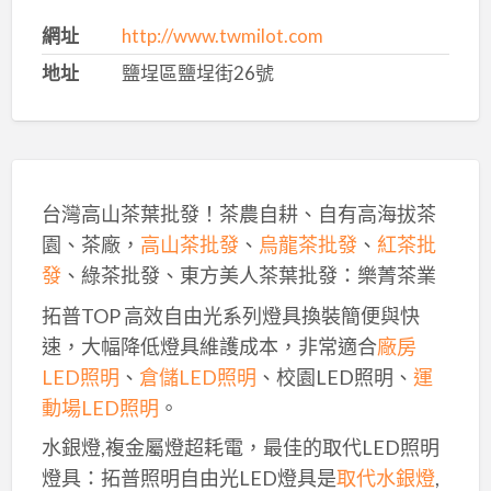
網址
http://www.twmilot.com
地址
鹽埕區鹽埕街26號
台灣高山茶葉批發！茶農自耕、自有高海拔茶
園、茶廠，
高山茶批發
、
烏龍茶批發
、
紅茶批
發
、綠茶批發、東方美人茶葉批發：樂菁茶業
拓普TOP 高效自由光系列燈具換裝簡便與快
速，大幅降低燈具維護成本，非常適合
廠房
LED照明
、
倉儲LED照明
、校園LED照明、
運
動場LED照明
。
水銀燈,複金屬燈超耗電，最佳的取代LED照明
燈具：拓普照明自由光LED燈具是
取代水銀燈
,