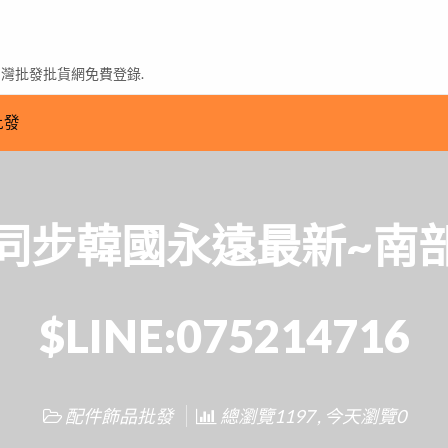
台灣批發批貨網免費登錄.
批發
同步韓國永遠最新~南
$LINE:075214716
配件飾品批發
總瀏覽1197 , 今天瀏覽0