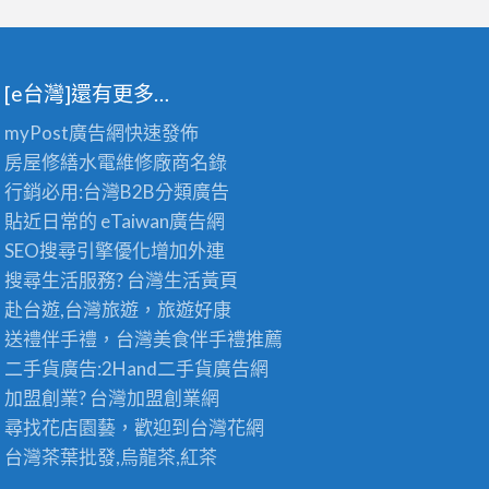
[e台灣]還有更多…
myPost廣告網
快速發佈
房屋修繕
水電維修廠商名錄
行銷必用:台灣B2B
分類廣告
貼近日常的
eTaiwan廣告網
SEO搜尋引擎優化
增加外連
搜尋生活服務? 台灣
生活黃頁
赴台遊,台灣旅遊
，旅遊好康
送禮伴手禮，台灣美食
伴手禮
推薦
二手貨廣告:2Hand
二手貨
廣告網
加盟創業? 台灣
加盟創業
網
尋找花店園藝，歡迎到
台灣花網
台灣茶葉批發
,烏龍茶,紅茶