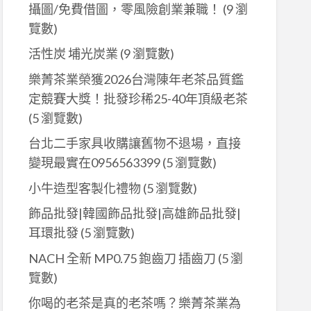
攝圖/免費借圖，零風險創業兼職！
(9 瀏
覽數)
活性炭 埔光炭業
(9 瀏覽數)
樂菁茶業榮獲2026台灣陳年老茶品質鑑
定競賽大獎！批發珍稀25-40年頂級老茶
(5 瀏覽數)
台北二手家具收購讓舊物不退場，直接
變現最實在0956563399
(5 瀏覽數)
小牛造型客製化禮物
(5 瀏覽數)
飾品批發|韓國飾品批發|高雄飾品批發|
耳環批發
(5 瀏覽數)
NACH 全新 MP0.75 鉋齒刀 插齒刀
(5 瀏
覽數)
你喝的老茶是真的老茶嗎？樂菁茶業為