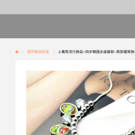
配件飾品批發
上萬款流行飾品~同步韓國永遠最新~南部優質飾