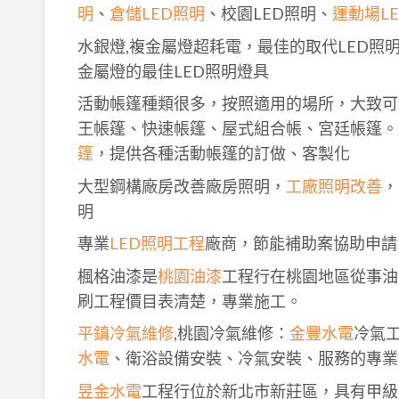
明
、
倉儲LED照明
、校園LED照明、
運動場L
水銀燈,複金屬燈超耗電，最佳的取代LED照
金屬燈的最佳LED照明燈具
活動帳篷種類很多，按照適用的場所，大致可
王帳篷、快速帳篷、屋式組合帳、宮廷帳篷。
篷
，提供各種活動帳篷的訂做、客製化
大型鋼構廠房改善廠房照明，
工廠照明改善
，
明
專業
LED照明工程
廠商，節能補助案協助申請
楓格油漆是
桃園油漆
工程行在桃園地區從事油
刷工程價目表清楚，專業施工。
平鎮冷氣維修
,桃園冷氣維修：
金豐水電
冷氣
水電
、衛浴設備安裝、冷氣安裝、服務的專業
昱金水電
工程行位於新北市新莊區，具有甲級