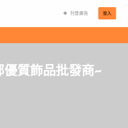
刊登廣告
登入
部優質飾品批發商~