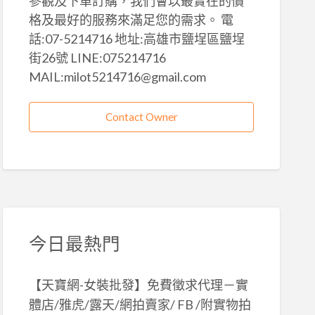
參觀及下單訂購，我們會以最實在的價
格及最好的服務來滿足您的需求。 電
話:07-5214716 地址:高雄市鹽埕區鹽埕
街26號 LINE:075214716
MAIL:milot5214716@gmail.com
Contact Owner
今日最熱門
【天寶網-女裝批發】免費徵求代理－實
體店/雅虎/露天/網拍賣家/ FB /附實物拍