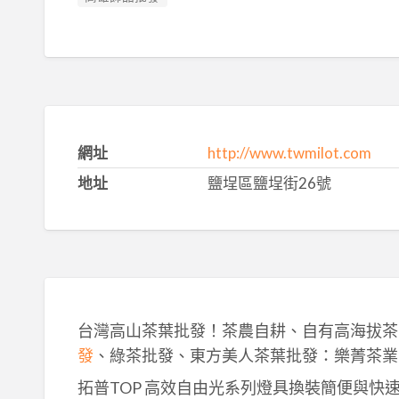
網址
http://www.twmilot.com
地址
鹽埕區鹽埕街26號
台灣高山茶葉批發！茶農自耕、自有高海拔茶
發
、綠茶批發、東方美人茶葉批發：樂菁茶業
拓普TOP 高效自由光系列燈具換裝簡便與快