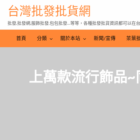
台灣批發批貨網
批發,批發網,服飾批發,包包批發…等等，各種批發批貨資訊都可以在
茶
葉
首頁
分類
關於本站
新聞/宣傳
茶葉
批
發
上萬款流行飾品~