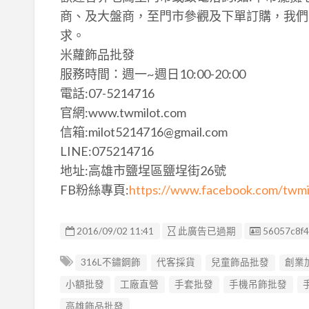
商、及大盤商，至門市參觀及下單訂購，我們
求。
米蘿飾品批發
服務時間：週一~週日10:00-20:00
電話:07-5214716
官網:www.twmilot.com
信箱:milot5214716@gmail.com
LINE:075214716
地址:高雄市鹽埕區鹽埕街26號
FB粉絲專頁:
https://www.facebook.com/twmi
廣告编號
2016/09/02 11:41
此廣告已過期
56057c8f4
316L不鏽鋼飾
代客採貨
兒童飾品批發
創業
小額批發
工廠直營
手套批發
手機吊飾批發
高雄飾品批發