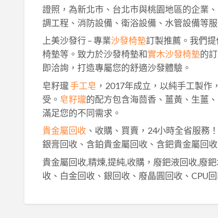
證照，為新北市、台北市與桃園地區的企業、
調工程、消防設備、衛浴設備、水管設備等服
上美沙發行 – 專業
沙發椅墊
訂製推薦。我們提
椅墊等。致力於沙發椅墊和
實木沙發椅墊
的訂
即洽詢，打造專屬您的舒適沙發體驗。
皂籽瓏
手工皂
，2017年成立，以純手工製
受。
皂籽瓏
的配方包含海茴香、薑黃、生薑、
滿足您的不同需求。
貴金屬回收
、收購、買賣，24小時全省服務
銀膏回收、含鉑貴金屬回收、含鈀貴金屬回收
貴金屬回收,精煉,提純,收購，廢鈀液回收,廢
收、白金回收、銀回收、廢晶圓回收、CPU回