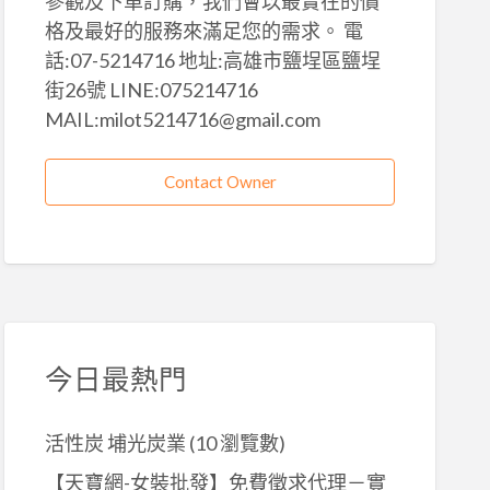
參觀及下單訂購，我們會以最實在的價
格及最好的服務來滿足您的需求。 電
話:07-5214716 地址:高雄市鹽埕區鹽埕
街26號 LINE:075214716
MAIL:milot5214716@gmail.com
Contact Owner
今日最熱門
活性炭 埔光炭業
(10 瀏覽數)
【天寶網-女裝批發】免費徵求代理－實