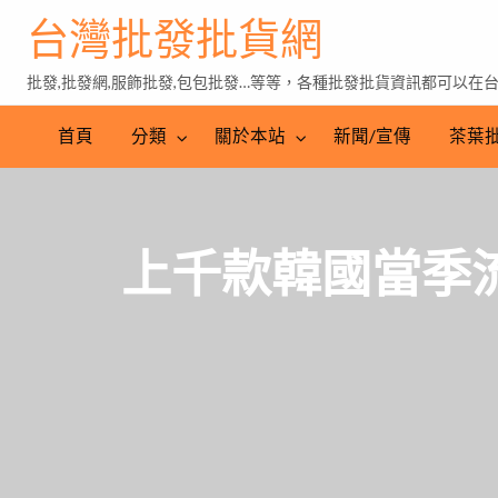
台灣批發批貨網
批發,批發網,服飾批發,包包批發…等等，各種批發批貨資訊都可以在
茶
葉
首頁
分類
關於本站
新聞/宣傳
茶葉
批
發
上千款韓國當季流