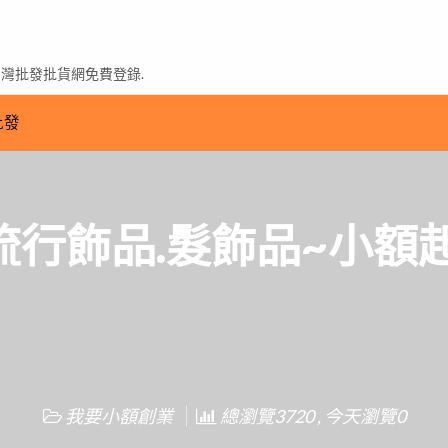
台灣批發批貨網免費登錄.
批發
行飾品.髮飾品~小額
我要小額創業
總瀏覽3720 , 今天瀏覽0