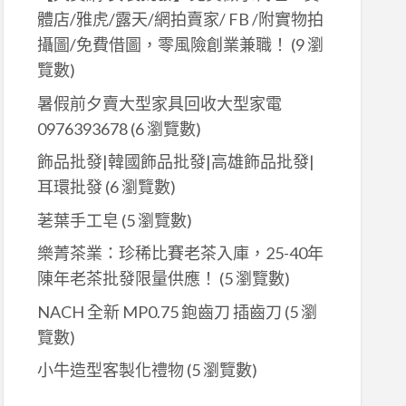
體店/雅虎/露天/網拍賣家/ FB /附實物拍
攝圖/免費借圖，零風險創業兼職！
(9 瀏
覽數)
暑假前夕賣大型家具回收大型家電
0976393678
(6 瀏覽數)
飾品批發|韓國飾品批發|高雄飾品批發|
耳環批發
(6 瀏覽數)
荖葉手工皂
(5 瀏覽數)
樂菁茶業：珍稀比賽老茶入庫，25-40年
陳年老茶批發限量供應！
(5 瀏覽數)
NACH 全新 MP0.75 鉋齒刀 插齒刀
(5 瀏
覽數)
小牛造型客製化禮物
(5 瀏覽數)