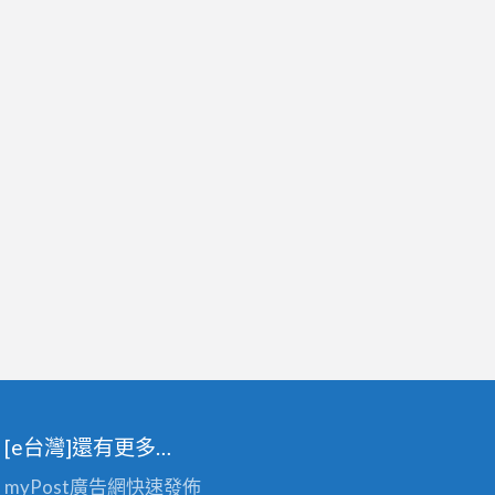
[e台灣]還有更多…
myPost廣告網
快速發佈