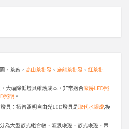
園、茶廠，
高山茶批發
、
烏龍茶批發
、
紅茶批
速，大幅降低燈具維護成本，非常適合
廠房LED照
ED照明
。
明燈具：拓普照明自由光LED燈具是
取代水銀燈
,複
分為大型歐式組合帳、波浪帳篷、歐式帳篷、帝