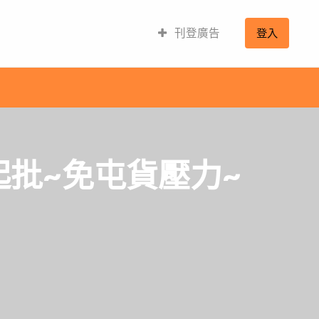
刊登廣告
登入
起批~免屯貨壓力~