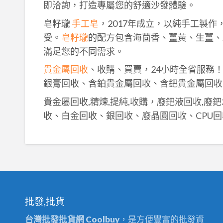
即洽詢，打造專屬您的舒適沙發體驗。
皂籽瓏
手工皂
，2017年成立，以純手工製
受。
皂籽瓏
的配方包含海茴香、薑黃、生薑、
滿足您的不同需求。
貴金屬回收
、收購、買賣，24小時全省服務
銀膏回收、含鉑貴金屬回收、含鈀貴金屬回收
貴金屬回收,精煉,提純,收購，廢鈀液回收,廢
收、白金回收、銀回收、廢晶圓回收、CPU回
批發,批貨
台灣批發批貨網 Coolbuy
，是方便豐富的批發資