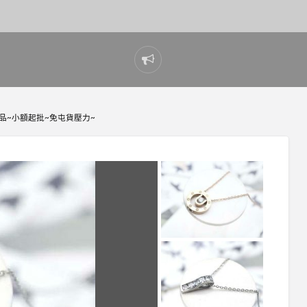
Report
problem
品~小額起批~免屯貨壓力~