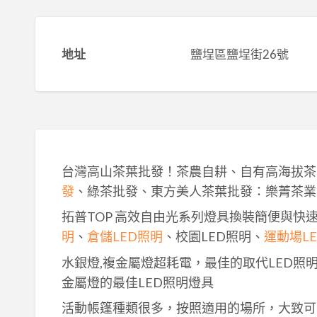
地址
鹽埕區鹽埕街26號
台灣高山茶葉批發！茶農自耕、自有高海拔茶
發
、綠茶批發、東方美人茶葉批發：樂菁茶業
拓普TOP 高效自由光系列燈具換裝簡便與快
明
、
倉儲LED照明
、校園LED照明、
運動場L
水銀燈,複金屬燈超耗電，最佳的取代LED照
金屬燈的最佳LED照明燈具
活動帳篷種類很多，按照適用的場所，大致可