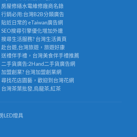
房屋修繕
水電維修廠商名錄
行銷必用:台灣B2B
分類廣告
貼近日常的
eTaiwan廣告網
SEO搜尋引擎優化
增加外連
搜尋生活服務? 台灣
生活黃頁
赴台遊,台灣旅遊
，旅遊好康
送禮伴手禮，台灣美食
伴手禮
推薦
二手貨廣告:2Hand
二手貨
廣告網
加盟創業? 台灣
加盟創業
網
尋找花店園藝，歡迎到
台灣花網
台灣茶葉批發
,烏龍茶,紅茶
房LED燈具