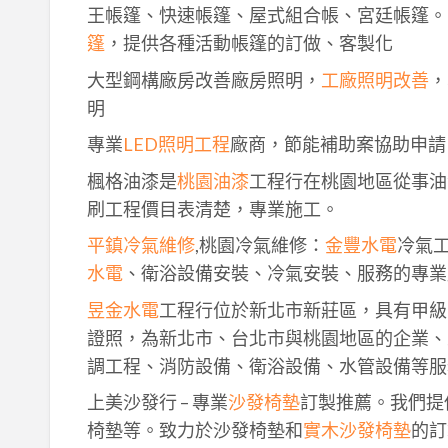
王帳篷、快速帳篷、屋式組合帳、宮廷帳篷。
篷
，提供各種活動帳篷的訂做、客製化
大型鋼構廠房改善廠房照明，
工廠照明改善
，
明
專業
LED照明工程
廠商，節能補助案協助申請
楓格油漆是
桃園油漆
工程行在桃園地區從事油
刷工程價目表清楚，專業施工。
平鎮冷氣維修
,桃園冷氣維修：
金豐水電
冷氣
水電
、衛浴設備安裝、冷氣安裝、服務的專業
昱金水電
工程行位於新北市新莊區，具有甲級
證照，為新北市、台北市與桃園地區的企業、
調工程、消防設備、衛浴設備、水管設備等服
上美沙發行 – 專業
沙發椅墊
訂製推薦。我們提
椅墊等。致力於沙發椅墊和
實木沙發椅墊
的訂