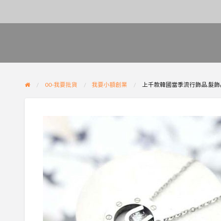
00-我要批貨
我要小額創業
上千款韓國當季流行飾品.髮飾