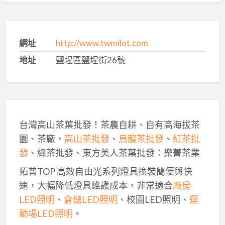
網址
http://www.twmilot.com
地址
鹽埕區鹽埕街26號
台灣高山茶葉批發！茶農自耕、自有高海拔茶
園、茶廠，
高山茶批發
、
烏龍茶批發
、
紅茶批
發
、綠茶批發、東方美人茶葉批發：樂菁茶業
拓普TOP 高效自由光系列燈具換裝簡便與快
速，大幅降低燈具維護成本，非常適合
廠房
LED照明
、
倉儲LED照明
、校園LED照明、
運
動場LED照明
。