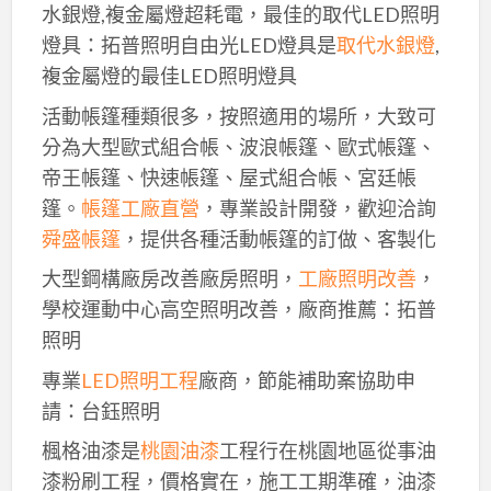
水銀燈,複金屬燈超耗電，最佳的取代LED照明
燈具：拓普照明自由光LED燈具是
取代水銀燈
,
複金屬燈的最佳LED照明燈具
活動帳篷種類很多，按照適用的場所，大致可
分為大型歐式組合帳、波浪帳篷、歐式帳篷、
帝王帳篷、快速帳篷、屋式組合帳、宮廷帳
篷。
帳篷工廠直營
，專業設計開發，歡迎洽詢
舜盛帳篷
，提供各種活動帳篷的訂做、客製化
大型鋼構廠房改善廠房照明，
工廠照明改善
，
學校運動中心高空照明改善，廠商推薦：拓普
照明
專業
LED照明工程
廠商，節能補助案協助申
請：台鈺照明
楓格油漆是
桃園油漆
工程行在桃園地區從事油
漆粉刷工程，價格實在，施工工期準確，油漆