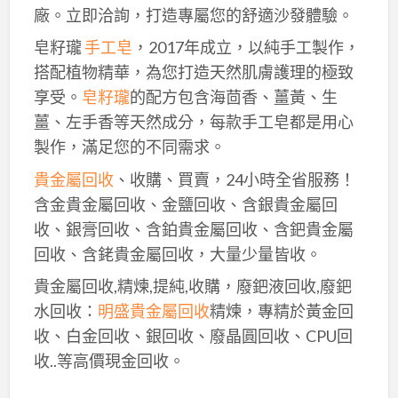
廠。立即洽詢，打造專屬您的舒適沙發體驗。
皂籽瓏
手工皂
，2017年成立，以純手工製作，
搭配植物精華，為您打造天然肌膚護理的極致
享受。
皂籽瓏
的配方包含海茴香、薑黃、生
薑、左手香等天然成分，每款手工皂都是用心
製作，滿足您的不同需求。
貴金屬回收
、收購、買賣，24小時全省服務！
含金貴金屬回收、金鹽回收、含銀貴金屬回
收、銀膏回收、含鉑貴金屬回收、含鈀貴金屬
回收、含銠貴金屬回收，大量少量皆收。
貴金屬回收,精煉,提純,收購，廢鈀液回收,廢鈀
水回收：
明盛貴金屬回收
精煉，專精於黃金回
收、白金回收、銀回收、廢晶圓回收、CPU回
收..等高價現金回收。