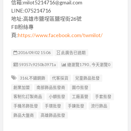
信箱:milot5214716@gmail.com
LINE:075214716
地址:高雄市鹽埕區鹽埕街26號
FB粉絲專
頁:
https://www.facebook.com/twmilot/
2016/09/02 15:06
此廣告已過期
廣告编號
59357c9250b3971a
總瀏覽1790 , 今天瀏覽0
316L不鏽鋼飾
代客採貨
兒童飾品批發
創業加盟
南部飾品批發商
圍巾批發
客制化訂製商品
小額批發
工廠直營
手套批發
手機吊飾批發
手環批發
手鍊批發
流行飾品
飾品大盤商
高雄飾品批發