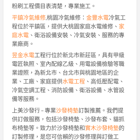
粉刷工程價目表清楚，專業施工。
平鎮冷氣維修
,桃園冷氣維修：
金豐水電
冷氣工
程位於平鎮區，提供大桃園家庭水電維修、
家
庭水電
、衛浴設備安裝、冷氣安裝、服務的專
業廠商。
昱金水電
工程行位於新北市新莊區，具有甲級
電匠執照、室內配線乙級、用電設備檢驗等職
業證照，為新北市、台北市與桃園地區的企
業、工廠、家庭提供
水電工程
、高低壓配電、
冷氣空調工程、消防設備、衛浴設備、水管設
備等服務。
上美沙發行 – 專業
沙發椅墊
訂製推薦。我們提
供訂做服務，包括沙發椅墊、沙發布套、貓抓
布椅墊等。致力於沙發椅墊和
實木沙發椅墊
的
訂製修理，是您可信賴的沙發修理與訂做工