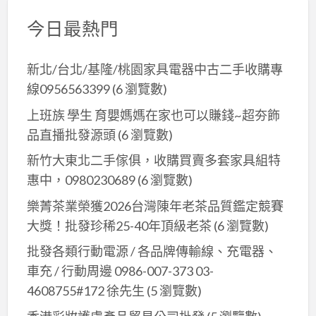
今日最熱門
新北/台北/基隆/桃園家具電器中古二手收購專
線0956563399
(6 瀏覽數)
上班族 學生 育嬰媽媽在家也可以賺錢~超夯飾
品直播批發源頭
(6 瀏覽數)
新竹大東北二手傢俱，收購買賣多套家具組特
惠中，0980230689
(6 瀏覽數)
樂菁茶業榮獲2026台灣陳年老茶品質鑑定競賽
大獎！批發珍稀25-40年頂級老茶
(6 瀏覽數)
批發各類行動電源 / 各品牌傳輸線、充電器、
車充 / 行動周邊 0986-007-373 03-
4608755#172 徐先生
(5 瀏覽數)