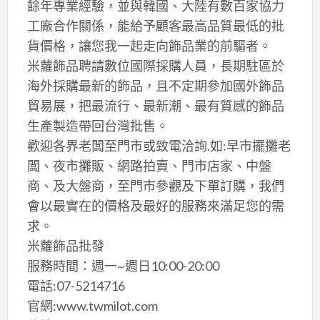
餘年專業經驗，並與韓國、大陸有數百家協力
工廠合作關係，能給予顧客最高品質最低的批
貨價格，讓您我一起走向飾品業的前驅者。
米蘿飾品聘請數位國際採購人員，長期駐區於
海外採購最新的飾品，且不定期參加國外飾品
貿易展，把最流行、最新潮、最有質感的飾品
生產製造帶回台灣批售。
歡迎各界老闆至門市或致電洽詢.如:早市擺攤老
闆、夜市攤販、網路拍賣、門市店家、中盤
商、及大盤商，至門市參觀及下單訂購，我們
會以最實在的價格及最好的服務來滿足您的需
求。
米蘿飾品批發
服務時間：週一~週日10:00-20:00
電話:07-5214716
官網:www.twmilot.com