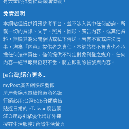
有大量的批發批貨採購情報。
免責聲明
本網站僅提供資訊參考平台，並不涉入其中任何諮詢。所
載一切的資訊、文字、照片、圖形、廣告內容、或其他資
料，無論其為公開張貼或私下傳送，若有不實或違法情
事，均為『內容』提供者之責任，本網站概不負責也不承
擔任何法律責任，僅係提供不特定對象刊登之媒介。任何
內容一經舉報與發現不當，將立即刪除帳號與內容。
[e台灣]還有更多…
myPost廣告網
快速發佈
房屋修繕
水電維修廠商名錄
行銷必用:台灣B2B
分類廣告
貼近日常的
eTaiwan廣告網
SEO搜尋引擎優化
增加外連
搜尋生活服務? 台灣
生活黃頁