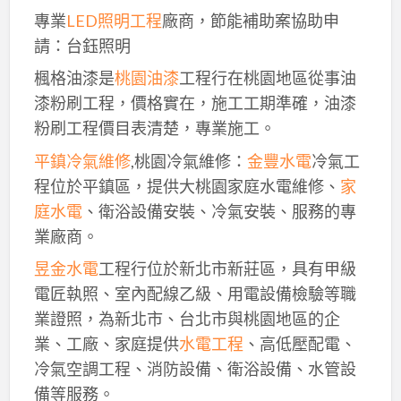
專業
LED照明工程
廠商，節能補助案協助申
請：台鈺照明
楓格油漆是
桃園油漆
工程行在桃園地區從事油
漆粉刷工程，價格實在，施工工期準確，油漆
粉刷工程價目表清楚，專業施工。
平鎮冷氣維修
,桃園冷氣維修：
金豐水電
冷氣工
程位於平鎮區，提供大桃園家庭水電維修、
家
庭水電
、衛浴設備安裝、冷氣安裝、服務的專
業廠商。
昱金水電
工程行位於新北市新莊區，具有甲級
電匠執照、室內配線乙級、用電設備檢驗等職
業證照，為新北市、台北市與桃園地區的企
業、工廠、家庭提供
水電工程
、高低壓配電、
冷氣空調工程、消防設備、衛浴設備、水管設
備等服務。