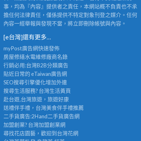
事，均為『內容』提供者之責任，本網站概不負責也不承
擔任何法律責任，僅係提供不特定對象刊登之媒介。任何
內容一經舉報與發現不當，將立即刪除帳號與內容。
[e台灣]還有更多…
myPost廣告網
快速發佈
房屋修繕
水電維修廠商名錄
行銷必用:台灣B2B
分類廣告
貼近日常的
eTaiwan廣告網
SEO搜尋引擎優化
增加外連
搜尋生活服務? 台灣
生活黃頁
赴台遊,台灣旅遊
，旅遊好康
送禮伴手禮，台灣美食
伴手禮
推薦
二手貨廣告:2Hand
二手貨
廣告網
加盟創業? 台灣
加盟創業
網
尋找花店園藝，歡迎到
台灣花網