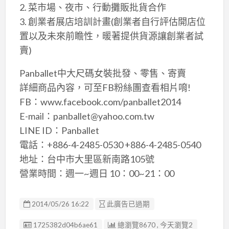
2. 菜市場、夜市、行動攤販批貨合作
3. 創業者展店培訓計畫(創業者自行評估開店位
置以及未來前瞻性，暖著提供貨源讓創業者試
賣)
Panballet中大尺碼女裝批發、零售、寄賣
詳細商品內容，可至FB粉絲團查看相片唷!
FB：www.facebook.com/panballet2014
E-mail：panballet@yahoo.com.tw
LINE ID：Panballet
電話：+886-4-2485-0530 +886-4-2485-0540
地址：台中市大里區新南路105號
營業時間：週一~週日 10：00~21：00
2014/05/26 16:22
此廣告已過期
廣告编號
1725382d04b6ae61
總瀏覽8670 , 今天瀏覽2