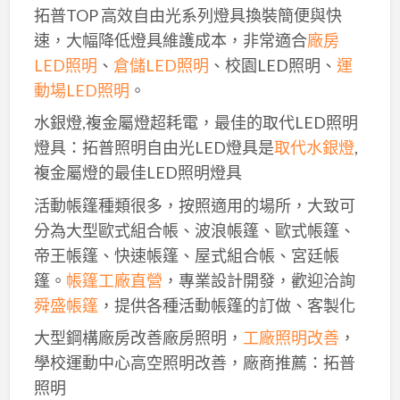
拓普TOP 高效自由光系列燈具換裝簡便與快
速，大幅降低燈具維護成本，非常適合
廠房
LED照明
、
倉儲LED照明
、校園LED照明、
運
動場LED照明
。
水銀燈,複金屬燈超耗電，最佳的取代LED照明
燈具：拓普照明自由光LED燈具是
取代水銀燈
,
複金屬燈的最佳LED照明燈具
活動帳篷種類很多，按照適用的場所，大致可
分為大型歐式組合帳、波浪帳篷、歐式帳篷、
帝王帳篷、快速帳篷、屋式組合帳、宮廷帳
篷。
帳篷工廠直營
，專業設計開發，歡迎洽詢
舜盛帳篷
，提供各種活動帳篷的訂做、客製化
大型鋼構廠房改善廠房照明，
工廠照明改善
，
學校運動中心高空照明改善，廠商推薦：拓普
照明