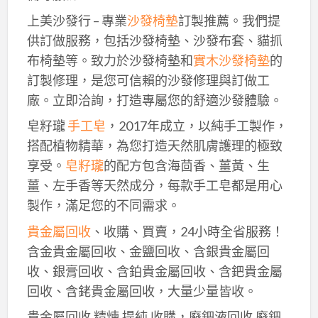
上美沙發行 – 專業
沙發椅墊
訂製推薦。我們提
供訂做服務，包括沙發椅墊、沙發布套、貓抓
布椅墊等。致力於沙發椅墊和
實木沙發椅墊
的
訂製修理，是您可信賴的沙發修理與訂做工
廠。立即洽詢，打造專屬您的舒適沙發體驗。
皂籽瓏
手工皂
，2017年成立，以純手工製作，
搭配植物精華，為您打造天然肌膚護理的極致
享受。
皂籽瓏
的配方包含海茴香、薑黃、生
薑、左手香等天然成分，每款手工皂都是用心
製作，滿足您的不同需求。
貴金屬回收
、收購、買賣，24小時全省服務！
含金貴金屬回收、金鹽回收、含銀貴金屬回
收、銀膏回收、含鉑貴金屬回收、含鈀貴金屬
回收、含銠貴金屬回收，大量少量皆收。
貴金屬回收,精煉,提純,收購，廢鈀液回收,廢鈀