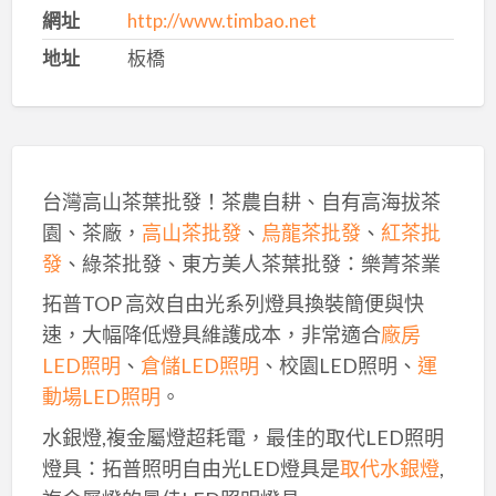
網址
http://www.timbao.net
地址
板橋
台灣高山茶葉批發！茶農自耕、自有高海拔茶
園、茶廠，
高山茶批發
、
烏龍茶批發
、
紅茶批
發
、綠茶批發、東方美人茶葉批發：樂菁茶業
拓普TOP 高效自由光系列燈具換裝簡便與快
速，大幅降低燈具維護成本，非常適合
廠房
LED照明
、
倉儲LED照明
、校園LED照明、
運
動場LED照明
。
水銀燈,複金屬燈超耗電，最佳的取代LED照明
燈具：拓普照明自由光LED燈具是
取代水銀燈
,