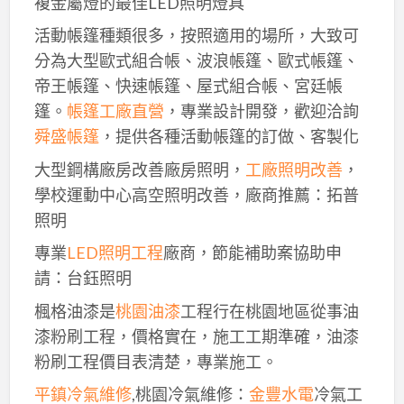
複金屬燈的最佳LED照明燈具
活動帳篷種類很多，按照適用的場所，大致可
分為大型歐式組合帳、波浪帳篷、歐式帳篷、
帝王帳篷、快速帳篷、屋式組合帳、宮廷帳
篷。
帳篷工廠直營
，專業設計開發，歡迎洽詢
舜盛帳篷
，提供各種活動帳篷的訂做、客製化
大型鋼構廠房改善廠房照明，
工廠照明改善
，
學校運動中心高空照明改善，廠商推薦：拓普
照明
專業
LED照明工程
廠商，節能補助案協助申
請：台鈺照明
楓格油漆是
桃園油漆
工程行在桃園地區從事油
漆粉刷工程，價格實在，施工工期準確，油漆
粉刷工程價目表清楚，專業施工。
平鎮冷氣維修
,桃園冷氣維修：
金豐水電
冷氣工