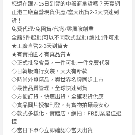
您還在跟7-15日到貨的中盤商拿貨嗎？天寶網
正港工廠直營現貨供應/當天出貨2-3天快速到
貨！
免費代理/免囤貨/代寄/零風險創業
全館5件起批(可以不同款式混批) 續批1件可批
★工廠直營2-3天到貨★
★有實拍圖才有真品質★
◇正式批發會員，一件可批 一件免費代發
◇日韓版流行女裝，天天有新款
◇時尚外貿精品，與世界名牌同步上市
◇最佳品質管理，全球快速到貨
◇方便訂貨、快速出貨，全錧現貨供應
◇實品圖片授權刊登，有實物拍攝最安心
◇款式多樣化、實體店，網拍，FB創業最佳選
擇
◇當日下單◇立即確認◇當天出貨