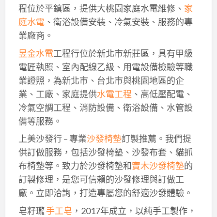
程位於平鎮區，提供大桃園家庭水電維修、
家
庭水電
、衛浴設備安裝、冷氣安裝、服務的專
業廠商。
昱金水電
工程行位於新北市新莊區，具有甲級
電匠執照、室內配線乙級、用電設備檢驗等職
業證照，為新北市、台北市與桃園地區的企
業、工廠、家庭提供
水電工程
、高低壓配電、
冷氣空調工程、消防設備、衛浴設備、水管設
備等服務。
上美沙發行 – 專業
沙發椅墊
訂製推薦。我們提
供訂做服務，包括沙發椅墊、沙發布套、貓抓
布椅墊等。致力於沙發椅墊和
實木沙發椅墊
的
訂製修理，是您可信賴的沙發修理與訂做工
廠。立即洽詢，打造專屬您的舒適沙發體驗。
皂籽瓏
手工皂
，2017年成立，以純手工製作，