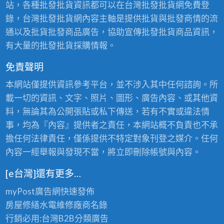
站，各種批發批貨資訊都可以在台灣批發批貨網免費登
錄，台灣批發批貨網內容主軸是提供批貨與批發商情的流
通以及批貨批發商品廣告，協助宣傳批發批貨商品資訊，
有大量的批發批貨採購情報。
免責聲明
本網站僅提供資訊參考平台，並不涉入其中任何諮詢。所
載一切的資訊、文字、照片、圖形、廣告內容、或其他資
料，無論其為公開張貼或私下傳送，若有不實或違法情
事，均為『內容』提供者之責任，本網站概不負責也不承
擔任何法律責任，僅係提供不特定對象刊登之媒介。任何
內容一經舉報與發現不當，將立即刪除帳號與內容。
[e台灣]還有更多…
myPost廣告網
快速發佈
房屋修繕
水電維修廠商名錄
行銷必用:台灣B2B
分類廣告