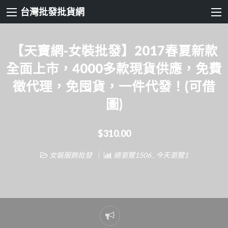
台灣批發批貨網
【天寶網-女裝批發】2017春夏新款
全面上市，4000多款現貨供應，免費
徵代理，免囤貨，一件代發！(可借
圖)
$310.00
女裝服飾批發
總瀏覽1506 , 今天瀏覽1
Report