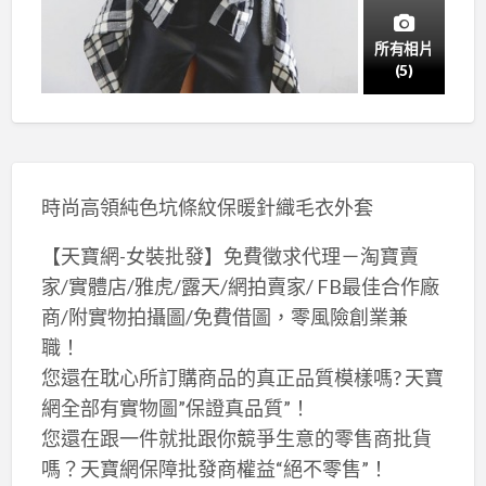
所有相片
(5)
時尚高領純色坑條紋保暖針織毛衣外套
【天寶網-女裝批發】免費徵求代理－淘寶賣
家/實體店/雅虎/露天/網拍賣家/ FB最佳合作廠
商/附實物拍攝圖/免費借圖，零風險創業兼
職！
您還在耽心所訂購商品的真正品質模樣嗎? 天寶
網全部有實物圖”保證真品質”！
您還在跟一件就批跟你競爭生意的零售商批貨
嗎？天寶網保障批發商權益“絕不零售”！