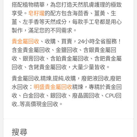
搭配植物精華，為您打造天然肌膚護理的極致
享受。
皂籽瓏
的配方包含海茴香、薑黃、生
薑、左手香等天然成分，每款手工皂都是用心
製作，滿足您的不同需求。
貴金屬回收
、收購、買賣，24小時全省服務！
含金貴金屬回收、金鹽回收、含銀貴金屬回
收、銀膏回收、含鉑貴金屬回收、含鈀貴金屬
回收、含銠貴金屬回收，大量少量皆收。
貴金屬回收,精煉,提純,收購，廢鈀液回收,廢鈀
水回收：
明盛貴金屬回收
精煉，專精於黃金回
收、白金回收、銀回收、廢晶圓回收、CPU回
收..等高價現金回收。
搜尋