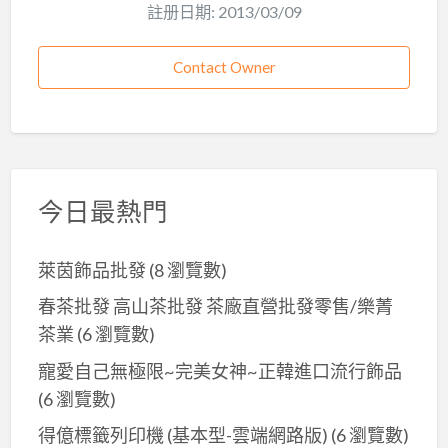
註册日期: 2013/03/09
Contact Owner
今日最熱門
萊茵飾品批發
(8 瀏覽數)
春茶批發 高山茶批發 茶廠直營批發零售/樂菁
茶業
(6 瀏覽數)
寵愛自己無極限~完美女神~正韓進口流行飾品
(6 瀏覽數)
得億標籤列印機 (基本型-雲端網路版)
(6 瀏覽數)