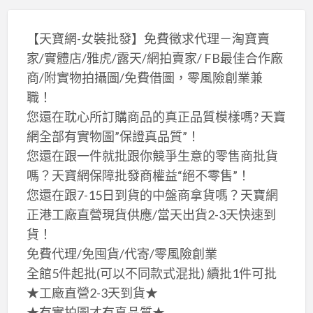
【天寶網-女裝批發】免費徵求代理－淘寶賣
家/實體店/雅虎/露天/網拍賣家/ FB最佳合作廠
商/附實物拍攝圖/免費借圖，零風險創業兼
職！
您還在耽心所訂購商品的真正品質模樣嗎? 天寶
網全部有實物圖”保證真品質”！
您還在跟一件就批跟你競爭生意的零售商批貨
嗎？天寶網保障批發商權益“絕不零售”！
您還在跟7-15日到貨的中盤商拿貨嗎？天寶網
正港工廠直營現貨供應/當天出貨2-3天快速到
貨！
免費代理/免囤貨/代寄/零風險創業
全館5件起批(可以不同款式混批) 續批1件可批
★工廠直營2-3天到貨★
★有實拍圖才有真品質★