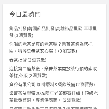
今日最熱門
飾品批發|韓國飾品批發|高雄飾品批發|耳環批
發
(3 瀏覽數)
你喝的老茶是真的老茶嗎？樂菁茶業為您把
關，特等獎老茶安心選！
(3 瀏覽數)
春茶批發
(2 瀏覽數)
迎接第二座茶廠，樂菁茶業開放茶行預約索取
茶樣,茶版
(2 瀏覽數)
寬谷有限公司-咖啡原料&餐飲設備
(2 瀏覽數)
樂菁茶業榮獲2026陳年老茶競賽佳績！頂級老
茶批發首選，專業供應商。
(2 瀏覽數)
皂籽瓏左手香手工皂怎麼做？獨家蒸餾精華冷