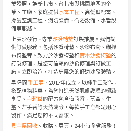
業證照，為新北市、台北市與桃園地區的企
業、工廠、家庭提供
水電工程
、高低壓配電、
冷氣空調工程、消防設備、衛浴設備、水管設
備等服務。
上美沙發行 – 專業
沙發椅墊
訂製推薦。我們提
供訂做服務，包括沙發椅墊、沙發布套、貓抓
布椅墊等。致力於沙發椅墊和
實木沙發椅墊
的
訂製修理，是您可信賴的沙發修理與訂做工
廠。立即洽詢，打造專屬您的舒適沙發體驗。
皂籽瓏
手工皂
，2017年成立，以純手工製作，
搭配植物精華，為您打造天然肌膚護理的極致
享受。
皂籽瓏
的配方包含海茴香、薑黃、生
薑、左手香等天然成分，每款手工皂都是用心
製作，滿足您的不同需求。
貴金屬回收
、收購、買賣，24小時全省服務！