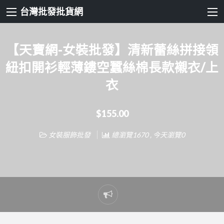
台灣批發批貨網
【天寶網-女裝批發】清新蕾絲拼接領
紐扣開衫輕薄鏤空蠶絲棉長款襯衣/上
衣
$155.00
女裝服飾批發
總瀏覽1670 , 今天瀏覽0
Report
problem