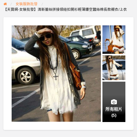
女裝服飾批發
【天寶網-女裝批發】清新蕾絲拼接領紐扣開衫輕薄鏤空蠶絲棉長款襯衣/上衣
所有相片
(5)