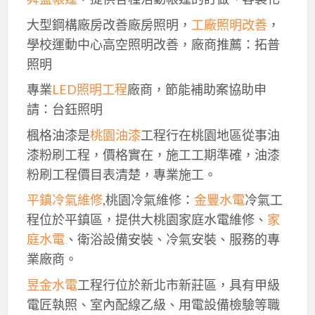
大型鋼構廠房改善廠房照明，
工廠照明改善
，
學校運動中心高空照明改善，廠商推薦：拓普
照明
專業
LED照明工程
廠商，節能補助案協助申
請：台鈺照明
楓格油漆是
桃園油漆
工程行在桃園地區從事油
漆粉刷工程，價格實在，施工工期準確，油漆
粉刷工程價目表清楚，專業施工。
平鎮冷氣維修
,桃園冷氣維修：
金豐水電
冷氣工
程位於平鎮區，提供大桃園家庭水電維修、
家
庭水電
、衛浴設備安裝、冷氣安裝、服務的專
業廠商。
昱金水電
工程行位於新北市新莊區，具有甲級
電匠執照、室內配線乙級、用電設備檢驗等職