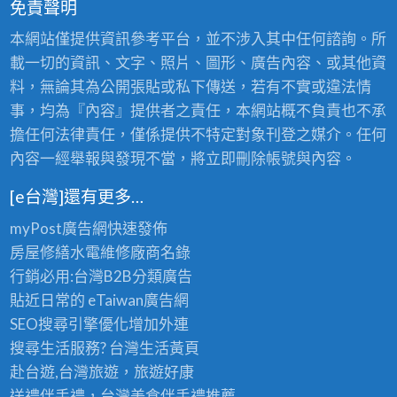
免責聲明
本網站僅提供資訊參考平台，並不涉入其中任何諮詢。所
載一切的資訊、文字、照片、圖形、廣告內容、或其他資
料，無論其為公開張貼或私下傳送，若有不實或違法情
事，均為『內容』提供者之責任，本網站概不負責也不承
擔任何法律責任，僅係提供不特定對象刊登之媒介。任何
內容一經舉報與發現不當，將立即刪除帳號與內容。
[e台灣]還有更多…
myPost廣告網
快速發佈
房屋修繕
水電維修廠商名錄
行銷必用:台灣B2B
分類廣告
貼近日常的
eTaiwan廣告網
SEO搜尋引擎優化
增加外連
搜尋生活服務? 台灣
生活黃頁
赴台遊,台灣旅遊
，旅遊好康
送禮伴手禮，台灣美食
伴手禮
推薦