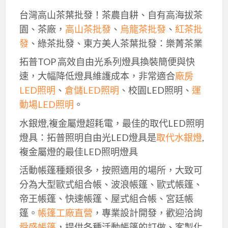
台灣高山茶葉批發！茶農自耕、自有高海拔茶
園、茶廠，
高山茶批發
、
烏龍茶批發
、
紅茶批
發
、綠茶批發、東方美人茶葉批發：樂菁茶業
拓普TOP 高效自由光系列燈具換裝簡便與快
速，大幅降低燈具維護成本，非常適合
廠房
LED照明
、
倉儲LED照明
、校園LED照明、
運
動場LED照明
。
水銀燈,複金屬燈超耗電，最佳的取代LED照明
燈具：拓普照明自由光LED燈具是
取代水銀燈
,
複金屬燈的最佳LED照明燈具
活動帳篷種類很多，按照適用的場所，大致可
分為大型歐式組合帳、波浪帳篷、歐式帳篷、
帝王帳篷、快速帳篷、屋式組合帳、宮廷帳
篷。
帳篷工廠直營
，專業設計開發，歡迎洽詢
舜盛帳篷
，提供各種活動帳篷的訂做、客製化