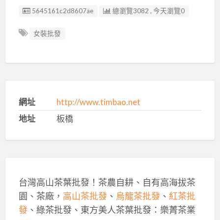
廣告编號
5645161c2d8607ae
總瀏覽3082 , 今天瀏覽0
女裝批發
網址
http://www.timbao.net
地址
板橋
台灣高山茶葉批發！茶農自耕、自有高海拔茶
園、茶廠，
高山茶批發
、
烏龍茶批發
、
紅茶批
發
、綠茶批發、東方美人茶葉批發：樂菁茶業