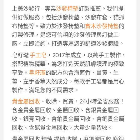
上美沙發行 – 專業
沙發椅墊
訂製推薦。我們提
供訂做服務，包括沙發椅墊、沙發布套、貓抓
布椅墊等。致力於沙發椅墊和
實木沙發椅墊
的
訂製修理，是您可信賴的沙發修理與訂做工
廠。立即洽詢，打造專屬您的舒適沙發體驗。
皂籽瓏
手工皂
，2017年成立，以純手工製作，
搭配植物精華，為您打造天然肌膚護理的極致
享受。
皂籽瓏
的配方包含海茴香、薑黃、生
薑、左手香等天然成分，每款手工皂都是用心
製作，滿足您的不同需求。
貴金屬回收
、收購、買賣，24小時全省服務！
含金貴金屬回收、金鹽回收、含銀貴金屬回
收、銀膏回收、含鉑貴金屬回收、含鈀貴金屬
回收、含銠貴金屬回收，大量少量皆收。
貴金屬回收,精煉,提純,收購，廢鈀液回收,廢鈀