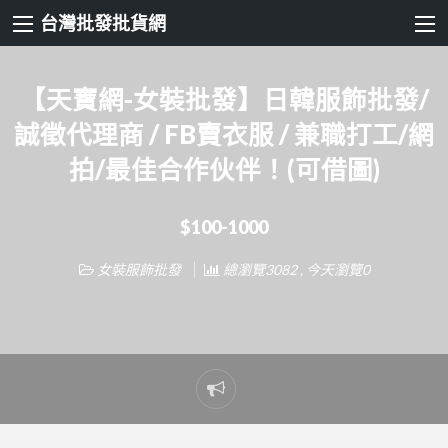
台灣批發批貨網
【天寶網-女裝批發】日韓服飾批發/
誠徵代理商 / FB賣衣服 / 兼職打工/網
拍/最佳合作伙伴！(可借圖)
$100-1000
女裝服飾批發
總瀏覽3082 , 今天瀏覽0
Report
problem