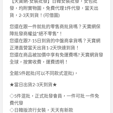
【天寶網-女裝批發】日韓女裝批發，女包批
發，均附實物圖，免費代理1件代發，當天出
貨，2-3天到貨！(可借圖)
您還在跟一件就批的零售商批貨嗎？天寶網保
障批發商權益“絕不零售”！
您還在跟7-15日到貨的中盤商拿貨嗎？天寶網
正港直營當天出貨1-2天快速到貨！
您還在商品被加價中享有免運費嗎? 天寶網貨發
全球，按實收費，運費透明！
全館5件起批(可以不同款式混批)，
★當日出貨2-3天到貨★
◇5件混批，正式批發會員，一件可批 一件免
費代發
◇日韓版流行女裝，天天有新款