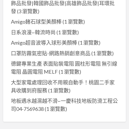
飾品批發|韓國飾品批發|高雄飾品批發|耳環批
發
(3 瀏覽數)
Amigo鍺石球型美顏棒
(1 瀏覽數)
日系浪漫~韓流時尚
(1 瀏覽數)
Amigo超音波導入球形美顏棒
(1 瀏覽數)
口罩防霧氣密貼-網路熱銷創意商品
(1 瀏覽數)
德鍵專業生產 表面貼裝電阻 圓柱形電阻 無引線
電阻 晶圓電阻 MELF
(1 瀏覽數)
大型家電處理回收不用親自動手！桃園二手家
具收購到府服務
(1 瀏覽數)
地板遇水越濕越不滑~一慶科技地板防滑工程公
司04-7569638
(1 瀏覽數)