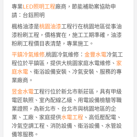
專業
LED照明工程
廠商，節能補助案協助申
請：台鈺照明
楓格油漆是
桃園油漆
工程行在桃園地區從事油
漆粉刷工程，價格實在，施工工期準確，油漆
粉刷工程價目表清楚，專業施工。
平鎮冷氣維修
,桃園冷氣維修：
金豐水電
冷氣工
程位於平鎮區，提供大桃園家庭水電維修、
家
庭水電
、衛浴設備安裝、冷氣安裝、服務的專
業廠商。
昱金水電
工程行位於新北市新莊區，具有甲級
電匠執照、室內配線乙級、用電設備檢驗等職
業證照，為新北市、台北市與桃園地區的企
業、工廠、家庭提供
水電工程
、高低壓配電、
冷氣空調工程、消防設備、衛浴設備、水管設
備等服務。