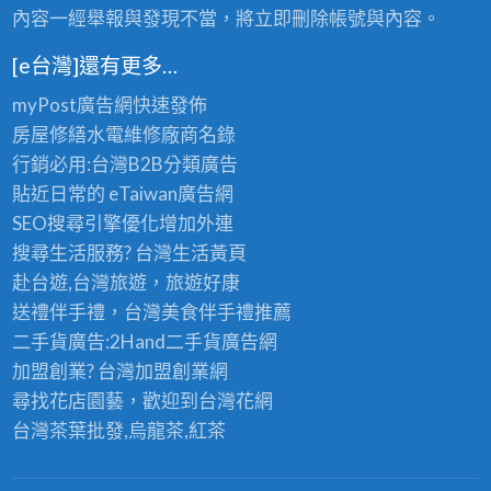
內容一經舉報與發現不當，將立即刪除帳號與內容。
[e台灣]還有更多…
myPost廣告網
快速發佈
房屋修繕
水電維修廠商名錄
行銷必用:台灣B2B
分類廣告
貼近日常的
eTaiwan廣告網
SEO搜尋引擎優化
增加外連
搜尋生活服務? 台灣
生活黃頁
赴台遊,台灣旅遊
，旅遊好康
送禮伴手禮，台灣美食
伴手禮
推薦
二手貨廣告:2Hand
二手貨
廣告網
加盟創業? 台灣
加盟創業
網
尋找花店園藝，歡迎到
台灣花網
台灣茶葉批發
,烏龍茶,紅茶