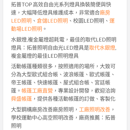
拓普TOP 高效自由光系列燈具換裝簡便與快
速，大幅降低燈具維護成本，非常適合
廠房
LED照明
、
倉儲LED照明
、校園LED照明、
運
動場LED照明
。
水銀燈,複金屬燈超耗電，最佳的取代LED照明
燈具：拓普照明自由光LED燈具是
取代水銀燈
,
複金屬燈的最佳LED照明燈具
活動帳篷種類很多，按照適用的場所，大致可
分為大型歐式組合帳、波浪帳篷、歐式帳篷、
帝王帳篷、快速帳篷、屋式組合帳、宮廷帳
篷。
帳篷工廠直營
，專業設計開發，歡迎洽詢
舜盛帳篷
，提供各種活動帳篷的訂做、客製化
大型鋼構廠房改善廠房照明，
工廠照明改善
，
學校運動中心高空照明改善，廠商推薦：拓普
照明