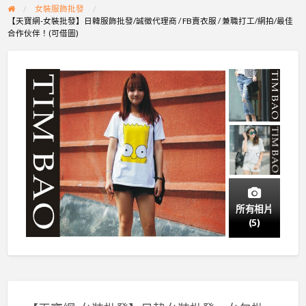
女裝服飾批發
【天寶網-女裝批發】日韓服飾批發/誠徵代理商 / FB賣衣服 / 兼職打工/網拍/最佳
合作伙伴！(可借圖)
所有相片
(5)