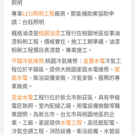
照明
專業
LED照明工程
廠商，節能補助案協助申
請：台鈺照明
楓格油漆是
桃園油漆
工程行在桃園地區從事油
漆粉刷工程，價格實在，施工工期準確，油漆
粉刷工程價目表清楚，專業施工。
平鎮冷氣維修
,桃園冷氣維修：
金豐水電
冷氣工
程位於平鎮區，提供大桃園家庭水電維修、
家
庭水電
、衛浴設備安裝、冷氣安裝、服務的專
業廠商。
昱金水電
工程行位於新北市新莊區，具有甲級
電匠執照、室內配線乙級、用電設備檢驗等職
業證照，為新北市、台北市與桃園地區的企
業、工廠、家庭提供
水電工程
、高低壓配電、
冷氣空調工程、消防設備、衛浴設備、水管設