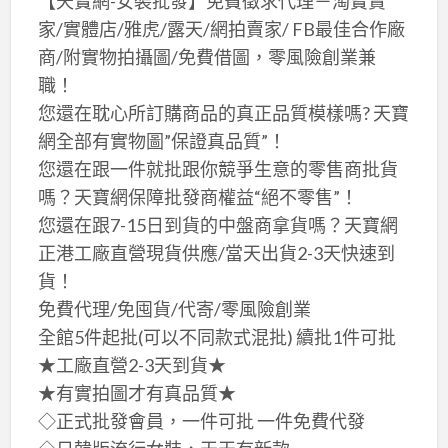
【天寶網-女裝批發】免費徵求代理－淘寶賣
家/實體店/雅虎/露天/網拍賣家/ FB最佳合作廠
商/附實物拍攝圖/免費借圖，零風險創業兼
職！
您還在耽心所訂購商品的真正品質模樣嗎? 天寶
網全部有實物圖”保證真品質”！
您還在跟一件就批跟你競爭生意的零售商批貨
嗎？天寶網保障批發商權益“絕不零售”！
您還在跟7-15日到貨的中盤商拿貨嗎？天寶網
正港工廠直營現貨供應/當天出貨2-3天快速到
貨！
免費代理/免囤貨/代寄/零風險創業
全館5件起批(可以不同款式混批) 續批1件可批
★工廠直營2-3天到貨★
★有實拍圖才有真品質★
◇正式批發會員，一件可批 一件免費代發