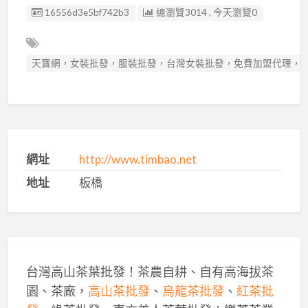
廣告编號
16556d3e5bf742b3
總瀏覽3014 , 今天瀏覽0
天寶網，女裝批發，服裝批發，台灣女裝批發，免費加盟代理，日
網址
http://www.timbao.net
地址
板橋
台灣高山茶葉批發！茶農自耕、自有高海拔茶
園、茶廠，
高山茶批發
、
烏龍茶批發
、
紅茶批