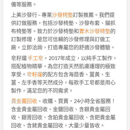
備等服務。
上美沙發行 – 專業
沙發椅墊
訂製推薦。我們提
供訂做服務，包括沙發椅墊、沙發布套、貓抓
布椅墊等。致力於沙發椅墊和
實木沙發椅墊
的
訂製修理，是您可信賴的沙發修理與訂做工
廠。立即洽詢，打造專屬您的舒適沙發體驗。
皂籽瓏
手工皂
，2017年成立，以純手工製作，
搭配植物精華，為您打造天然肌膚護理的極致
享受。
皂籽瓏
的配方包含海茴香、薑黃、生
薑、左手香等天然成分，每款手工皂都是用心
製作，滿足您的不同需求。
貴金屬回收
、收購、買賣，24小時全省服務！
含金貴金屬回收、金鹽回收、含銀貴金屬回
收、銀膏回收、含鉑貴金屬回收、含鈀貴金屬
回收、含銠貴金屬回收，大量少量皆收。