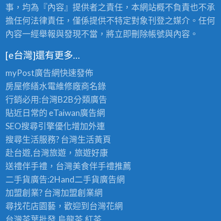
事，均為『內容』提供者之責任，本網站概不負責也不承
擔任何法律責任，僅係提供不特定對象刊登之媒介。任何
內容一經舉報與發現不當，將立即刪除帳號與內容。
[e台灣]還有更多…
myPost廣告網
快速發佈
房屋修繕
水電維修廠商名錄
行銷必用:台灣B2B
分類廣告
貼近日常的
eTaiwan廣告網
SEO搜尋引擎優化
增加外連
搜尋生活服務? 台灣
生活黃頁
赴台遊,台灣旅遊
，旅遊好康
送禮伴手禮，台灣美食
伴手禮
推薦
二手貨廣告:2Hand
二手貨
廣告網
加盟創業? 台灣
加盟創業
網
尋找花店園藝，歡迎到
台灣花網
台灣茶葉批發
,烏龍茶,紅茶