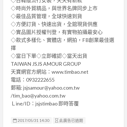
◇日韓版流行女裝，天天有新款
◇時尚外貿精品，與世界名牌同步上市
◇最佳品質管理，全球快速到貨
◇方便訂貨、快速出貨，全錧現貨供應
◇實品圖片授權刊登，有實物拍攝最安心
◇款式多樣化、實體店，網拍，FB創業最佳選
擇
◇當日下單◇立即確認◇當天出貨
TAIWAN JSJS AMOUR GROUP
天寶網官方網站：www.timbao.net
電話：0932222655
郵箱: jsjsamour@yahoo.com.tw
/tim_bao@yahoo.com.tw
Ｌine/ID：jsjstimbao 即時答覆
2017/05/31 14:30
此廣告已過期