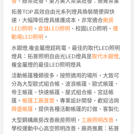
發
、綠茶批發、東方美人茶葉批發：樂菁茶業
拓普TOP 高效自由光系列燈具換裝簡便與快
速，大幅降低燈具維護成本，非常適合
廠房
LED照明
、
倉儲LED照明
、校園LED照明、
運
動場LED照明
。
水銀燈,複金屬燈超耗電，最佳的取代LED照明
燈具：拓普照明自由光LED燈具是
取代水銀燈
,
複金屬燈的最佳LED照明燈具
活動帳篷種類很多，按照適用的場所，大致可
分為大型歐式組合帳、波浪帳篷、歐式帳篷、
帝王帳篷、快速帳篷、屋式組合帳、宮廷帳
篷。
帳篷工廠直營
，專業設計開發，歡迎洽詢
舜盛帳篷
，提供各種活動帳篷的訂做、客製化
大型鋼構廠房改善廠房照明，
工廠照明改善
，
學校運動中心高空照明改善，廠商推薦：拓普