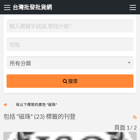
台灣批發批貨網
搜尋
有以下標簽的廣告 "磁珠"
包括 "磁珠" (23) 標籤的刊登
R
F
頁面 1 / 2
f
德