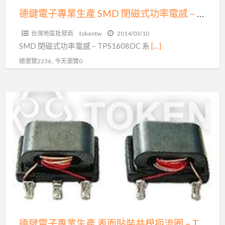
閉
德鍵電子專業生產 SMD 閉磁式功率電感 – TPS1608DC 系列 (型號：PS1608DC 系列)
磁
台灣地區批發商
tokentw
2014/03/10
式
SMD 閉磁式功率電感 – TPS1608DC 系
[…]
功
總瀏覽2236 , 今天瀏覽0
率
電
感
德
–
鍵
TPS1608DC
電
系
子
列
專
(型
業
號：
生
PS1608DC
產
系
表
列)
面
德鍵電子專業生產 表面貼裝共模扼流圈 – TCB5FL 平衡–不平衡變壓器系列 (型號：TCB5FL – 616DB1007)