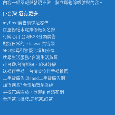
內容一經舉報與發現不當，將立即刪除帳號與內容。
[e台灣]還有更多…
myPost廣告網
快速發佈
房屋修繕
水電維修廠商名錄
行銷必用:台灣B2B
分類廣告
貼近日常的
eTaiwan廣告網
SEO搜尋引擎優化
增加外連
搜尋生活服務? 台灣
生活黃頁
赴台遊,台灣旅遊
，旅遊好康
送禮伴手禮，台灣美食
伴手禮
推薦
二手貨廣告:2Hand
二手貨
廣告網
加盟創業? 台灣
加盟創業
網
尋找花店園藝，歡迎到
台灣花網
台灣茶葉批發
,烏龍茶,紅茶