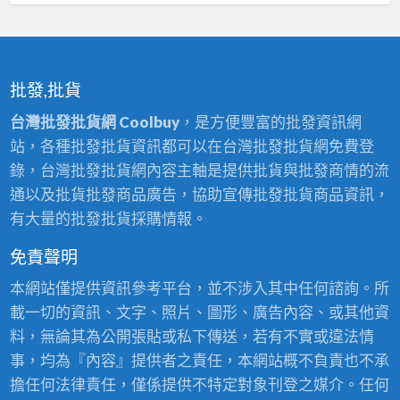
批發,批貨
台灣批發批貨網 Coolbuy
，是方便豐富的批發資訊網
站，各種批發批貨資訊都可以在台灣批發批貨網免費登
錄，台灣批發批貨網內容主軸是提供批貨與批發商情的流
通以及批貨批發商品廣告，協助宣傳批發批貨商品資訊，
有大量的批發批貨採購情報。
免責聲明
本網站僅提供資訊參考平台，並不涉入其中任何諮詢。所
載一切的資訊、文字、照片、圖形、廣告內容、或其他資
料，無論其為公開張貼或私下傳送，若有不實或違法情
事，均為『內容』提供者之責任，本網站概不負責也不承
擔任何法律責任，僅係提供不特定對象刊登之媒介。任何