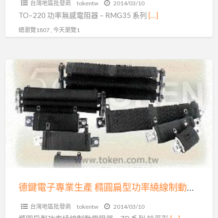
台灣地區批發商
tokentw
2014/03/10
功
器
TO–220 功率無感電阻器 – RMG35 系列
[…]
率
系
總瀏覽1807 , 今天瀏覽1
無
列
感
(型
電
德
號：
阻
鍵
TCB5FL
器
電
–
–
子
616DB1007)
RMG35
專
系
業
列
生
(型
產
號：
橢
RMG35)
圓
德鍵電子專業生產 橢圓扁型功率繞線制動電阻器 – ZR 系列 (型號：ZZR)
扁
台灣地區批發商
tokentw
2014/03/10
型