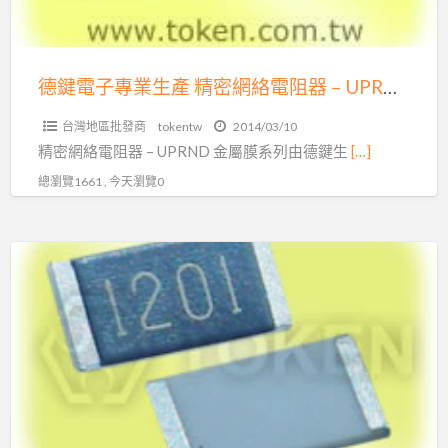
號：
產
RMCA
精
RMCB)
密
德鍵電子專業生產 精密網絡電阻器 – UPRND 金屬膜系列 (型號：UPRND)
網
台灣地區批發商
tokentw
2014/03/10
絡
精密網絡電阻器 – UPRND 金屬膜系列由德鍵生
[…]
電
總瀏覽1661 , 今天瀏覽0
阻
器
–
德
UPRND
鍵
金
電
屬
子
膜
專
系
業
列
生
(型
產