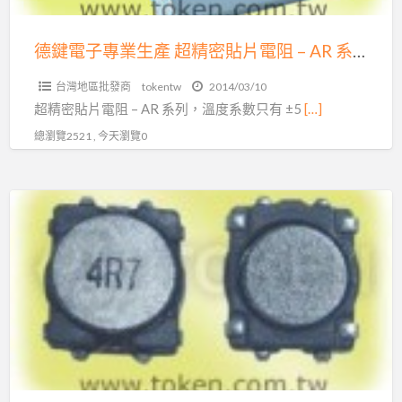
號：
超
UPRND)
精
德鍵電子專業生產 超精密貼片電阻 – AR 系列 (型號：AR03)
密
台灣地區批發商
tokentw
2014/03/10
貼
超精密貼片電阻 – AR 系列，溫度系數只有 ±5
[…]
片
總瀏覽2521 , 今天瀏覽0
電
阻
–
德
AR
鍵
系
電
列
子
(型
專
號：
業
AR03)
生
產
SMD