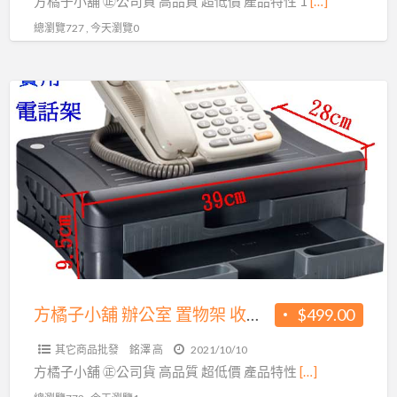
方橘子小舖 ㊣公司貨 高品質 超低價 產品特性 1
[…]
物
元/
總瀏覽727 , 今天瀏覽0
架
個
旋
(CH-
轉
方
271)
電
橘
話
子
架
小
公
舖
司
辦
貨
公
高
室
品
置
質
物
方橘子小舖 辦公室 置物架 收納架 高品質 超低價499元/個(CH-242)
$499.00
超
架
低
其它商品批發
銘澤 高
2021/10/10
收
價
方橘子小舖 ​㊣公司貨 高品質 超低價 產品特性
[…]
納
339