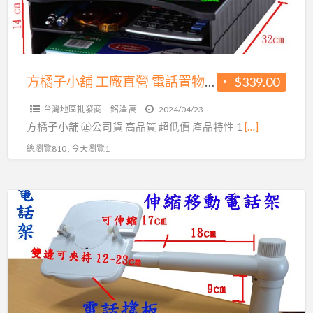
工
超
廠
低
直
價
營
450
電
方橘子小舖 工廠直營 電話置物架 旋轉電話架 公司貨 高品質 超低價339元/個(CH-263)
$339.00
元/
話
個
台灣地區批發商
銘澤 高
2024/04/23
置
(CH-
方橘子小舖 ㊣公司貨 高品質 超低價 產品特性 1
[…]
物
350)
總瀏覽810 , 今天瀏覽1
架
旋
轉
方
電
橘
話
子
架
小
公
舖
司
工
貨
廠