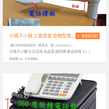
舖
司
工
貨
廠
高
直
品
營
質
旋
方橘子小舖 工廠直營 旋轉型電話架 公司貨 高品質 超低價450元/個(CH-350)
$450.00
超
轉
低
台灣地區批發商
銘澤 高
2024/04/24
型
價
方橘子小舖 ㊣公司貨 高品質 超低價 產品特性 1
[…]
電
339
總瀏覽722 , 今天瀏覽1
話
元/
架
個
公
方
(CH-
司
橘
263)
貨
子
高
小
品
舖
質