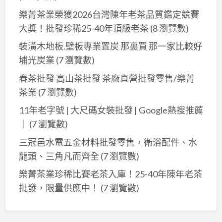
樂菁茶業榮獲2026台灣陳年老茶品質鑑定競賽
大獎！批發珍稀25-40年頂級老茶
(8 瀏覽數)
裝潢木地板.壁板專業置炭 那裏買 那一家比較好
埔光炭業
(7 瀏覽數)
春茶批發 高山茶批發 茶廠直營批發零售/樂菁
茶業
(7 瀏覽數)
11年老字號 | 大尺碼女裝批發 | Google熱搜推薦
｜
(7 瀏覽數)
三冠邑水電五金材料批發零售，衛浴配件、水
龍頭、三角凡而齊全
(7 瀏覽數)
樂菁茶業珍稀比賽老茶入庫！25-40年陳年老茶
批發，限量供應中！
(7 瀏覽數)