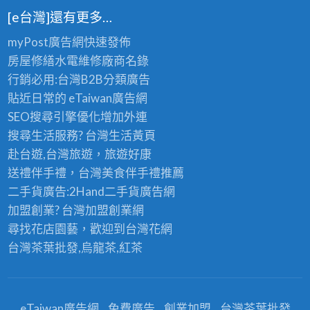
[e台灣]還有更多…
myPost廣告網
快速發佈
房屋修繕
水電維修廠商名錄
行銷必用:台灣B2B
分類廣告
貼近日常的
eTaiwan廣告網
SEO搜尋引擎優化
增加外連
搜尋生活服務? 台灣
生活黃頁
赴台遊,台灣旅遊
，旅遊好康
送禮伴手禮，台灣美食
伴手禮
推薦
二手貨廣告:2Hand
二手貨
廣告網
加盟創業? 台灣
加盟創業
網
尋找花店園藝，歡迎到
台灣花網
台灣茶葉批發
,烏龍茶,紅茶
eTaiwan廣告網
免費廣告
創業加盟
台灣茶葉批發