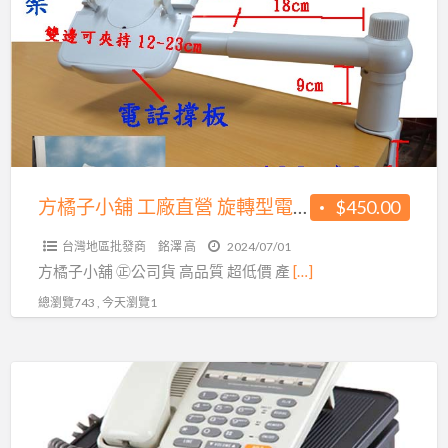
子
架
小
公
舖
司
工
貨
廠
高
直
品
營
質
旋
方橘子小舖 工廠直營 旋轉型電話架 公司貨 高品質 超低價450元/個(CH-350)
$450.00
超
轉
低
台灣地區批發商
銘澤 高
2024/07/01
型
價
​​​​​方橘子小舖 ㊣公司貨 高品質 超低價 產
[…]
電
339
總瀏覽743 , 今天瀏覽1
話
元/
架
個
公
方
(CH-
司
橘
263)
貨
子
高