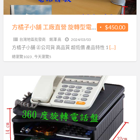
高
直
品
營
質
旋
方橘子小舖 工廠直營 旋轉型電話架 公司貨 高品質 超低價450元/個(CH-350)
$450.00
超
轉
低
台灣地區批發商
銘澤 高
2024/03/03
型
價
方橘子小舖 ㊣公司貨 高品質 超低價 產品特性 1
[…]
電
339
總瀏覽1023 , 今天瀏覽5
話
元/
架
個
公
方
(CH-
司
橘
263)
貨
子
高
小
品
舖
質
工
超
廠
低
直