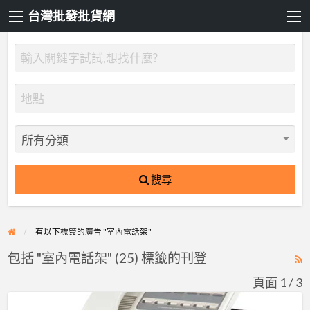
台灣批發批貨網
搜尋
有以下標簽的廣告 "室內電話架"
包括 "室內電話架" (25) 標籤的刊登
R
F
頁面 1 / 3
f
方