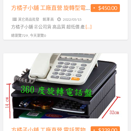
質
旋
方橘子小舖 工廠直營 旋轉型電話架 公司貨 高品質 超低價450元/個(CH-350)
$450.00
超
轉
低
其它商品批發
銘澤 高
2022/05/15
型
價
​​​​​方橘子小舖 ㊣公司貨 高品質 超低價 產
[…]
電
339
總瀏覽729 , 今天瀏覽0
話
元/
架
個
公
方
(CH-
司
橘
263)
貨
子
高
小
品
舖
質
工
超
廠
低
直
價
營
450
電
方橘子小舖 工廠直營 電話置物架 旋轉電話架 公司貨 高品質 超低價339元/個(CH-263)
$339.00