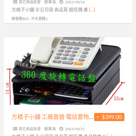
其它商品批發
銘澤 高
2021/10/16
鍵
價
​​​​​方橘子小舖 ㊣公司貨 高品質 超低價 產
[…]
盤
339
總瀏覽823 , 今天瀏覽1
架
元/
鍵
個
盤
方
(CH-
抽
橘
263)
屜
子
公
小
司
舖
貨
工
高
廠
品
直
質
營
超
電
方橘子小舖 工廠直營 電話置物架 旋轉電話架 公司貨 高品質 超低價339元/個(CH-263)
$399.00
低
話
價
其它商品批發
銘澤 高
2021/10/11
置
450