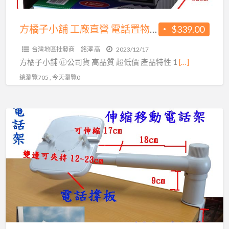
價
營
450
電
方橘子小舖 工廠直營 電話置物架 旋轉電話架 公司貨 高品質 超低價339元/個(CH-263)
$339.00
元/
話
個
台灣地區批發商
銘澤 高
2023/12/17
置
(CH-
方橘子小舖 ㊣公司貨 高品質 超低價 產品特性 1
[…]
物
350)
總瀏覽705 , 今天瀏覽0
架
旋
轉
方
電
橘
話
子
架
小
公
舖
司
工
貨
廠
高
直
品
營