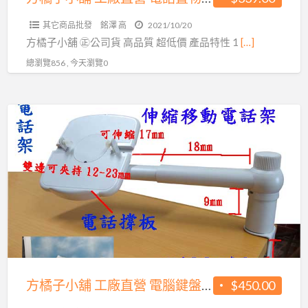
元/
話
個
其它商品批發
銘澤 高
2021/10/20
置
(CH-
方橘子小舖 ㊣公司貨 高品質 超低價 產品特性 1
[…]
物
350)
總瀏覽856 , 今天瀏覽0
架
旋
轉
方
電
橘
話
子
架
小
公
舖
司
工
貨
廠
高
直
品
營
質
電
方橘子小舖 工廠直營 電腦鍵盤架 鍵盤抽屜 公司貨 高品質 超低價450元/個(CH-271)
$450.00
超
腦
低