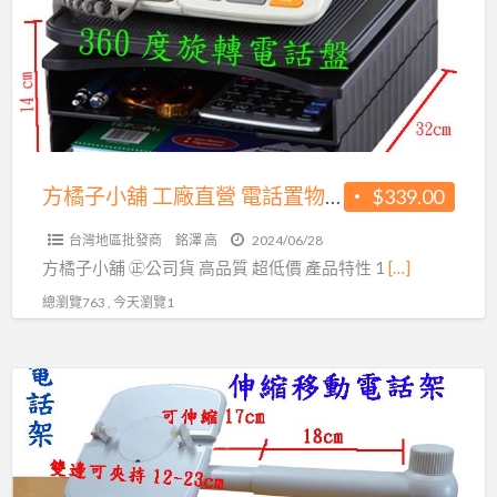
小
品
舖
質
工
超
廠
低
直
價
營
450
電
方橘子小舖 工廠直營 電話置物架 旋轉電話架 公司貨 高品質 超低價339元/個(CH-263)
$339.00
元/
話
個
台灣地區批發商
銘澤 高
2024/06/28
置
(CH-
方橘子小舖 ㊣公司貨 高品質 超低價 產品特性 1
[…]
物
350)
總瀏覽763 , 今天瀏覽1
架
旋
轉
方
電
橘
話
子
架
小
公