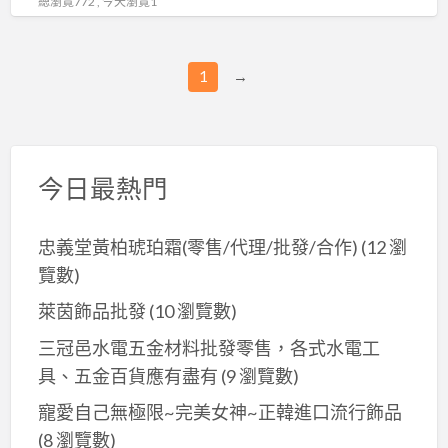
總瀏覽772 , 今天瀏覽1
架
元/
高
個
品
(CH-
1
→
質
263)
超
低
價
今日最熱門
499
元/
忠義堂黃柏琥珀霜(零售/代理/批發/合作)
(12 瀏
個
覽數)
(CH-
242)
萊茵飾品批發
(10 瀏覽數)
三冠邑水電五金材料批發零售，各式水電工
具、五金百貨應有盡有
(9 瀏覽數)
寵愛自己無極限~完美女神~正韓進口流行飾品
(8 瀏覽數)