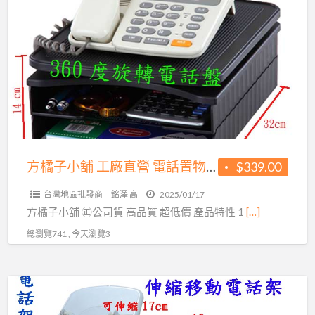
a
橘
t
子
小
舖
工
廠
直
營
電
方橘子小舖 工廠直營 電話置物架 旋轉電話架 公司貨 高品質 超低價339元/個(CH-263)
$339.00
話
台灣地區批發商
銘澤 高
2025/01/17
置
方橘子小舖 ㊣公司貨 高品質 超低價 產品特性 1
[…]
物
總瀏覽741 , 今天瀏覽3
架
旋
轉
方
電
橘
話