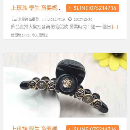
在
上班族 學生 育嬰媽媽在家也可以賺錢~超夯飾品直播批發源頭
$LINE:075214716
家
米蘿飾品批發
milot5214716
2017/12/30
也
飾品直播大盤批發商 歡迎洽詢 營業時間：週一~週日
[…]
可
總瀏覽1445 , 今天瀏覽2
以
賺
錢
上
~
班
超
族
夯
學
飾
生
品
育
直
嬰
播
媽
批
媽
發
在
上班族 學生 育嬰媽媽在家也可以賺錢~超夯飾品直播批發源頭
$LINE:075214716