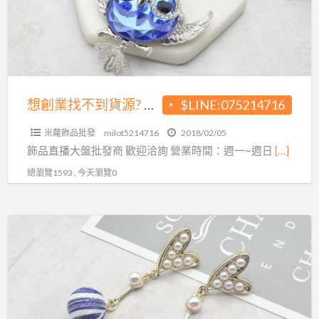
不
格!
到
貨
源?
飾
品
想創業找不到貨源? 飾品大盤商給您最優惠的價格!
$LINE:075214716
大
米蘿飾品批發
milot5214716
2018/02/05
盤
飾品直播大盤批發商 歡迎洽詢 營業時間：週一~週日
[…]
商
總瀏覽1593 , 今天瀏覽0
給
您
最
想
優
創
惠
業
的
找
價
不
格!