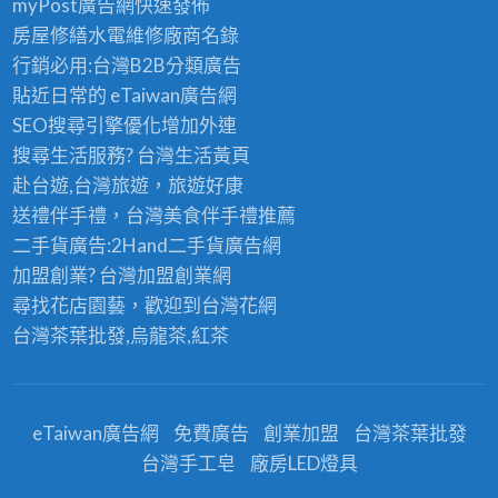
myPost廣告網
快速發佈
房屋修繕
水電維修廠商名錄
行銷必用:台灣B2B
分類廣告
貼近日常的
eTaiwan廣告網
SEO搜尋引擎優化
增加外連
搜尋生活服務? 台灣
生活黃頁
赴台遊,台灣旅遊
，旅遊好康
送禮伴手禮，台灣美食
伴手禮
推薦
二手貨廣告:2Hand
二手貨
廣告網
加盟創業? 台灣
加盟創業
網
尋找花店園藝，歡迎到
台灣花網
台灣茶葉批發
,烏龍茶,紅茶
eTaiwan廣告網
免費廣告
創業加盟
台灣茶葉批發
台灣手工皂
廠房LED燈具