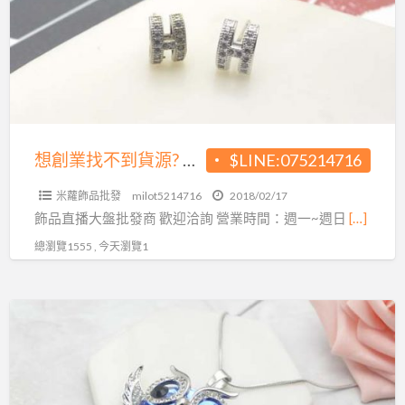
找
業
不
到
貨
源?
飾
品
想創業找不到貨源? 飾品大盤商給您最優惠的價格!
$LINE:075214716
大
米蘿飾品批發
milot5214716
2018/02/17
盤
飾品直播大盤批發商 歡迎洽詢 營業時間：週一~週日
[…]
商
總瀏覽1555 , 今天瀏覽1
給
您
最
想
優
創
惠
業
的
找
價