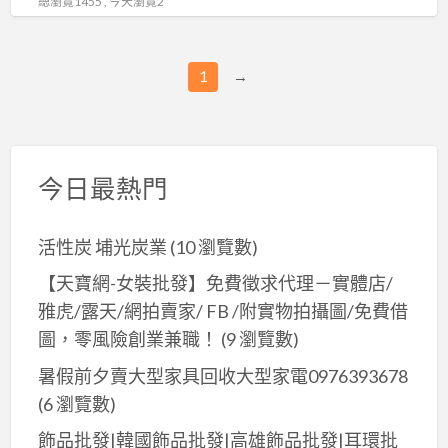
總瀏覽1455 , 今天瀏覽2
以
賺
錢
1
→
~
超
夯
飾
今日最熱門
品
直
活性炭 埔光炭業
(10 瀏覽數)
播
批
【天寶網-女裝批發】免費徵求代理－實體店/
發
雅虎/露天/網拍賣家/ FB /附實物拍攝圖/免費借
源
圖，零風險創業兼職！
(9 瀏覽數)
頭
暑假前夕賣大型家具回收大型家電0976393678
(6 瀏覽數)
飾品批發|韓國飾品批發|高雄飾品批發|耳環批