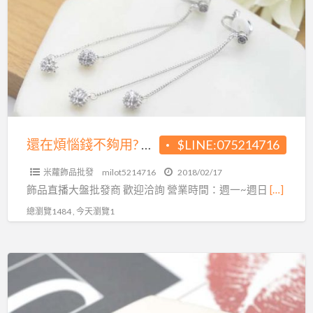
煩
的
惱
價
錢
格!
不
夠
用?
現
今
還在煩惱錢不夠用? 現今直播當道 小額即可創業
$LINE:075214716
直
米蘿飾品批發
milot5214716
2018/02/17
播
飾品直播大盤批發商 歡迎洽詢 營業時間：週一~週日
[…]
當
總瀏覽1484 , 今天瀏覽1
道
小
額
想
即
創
可
業
創