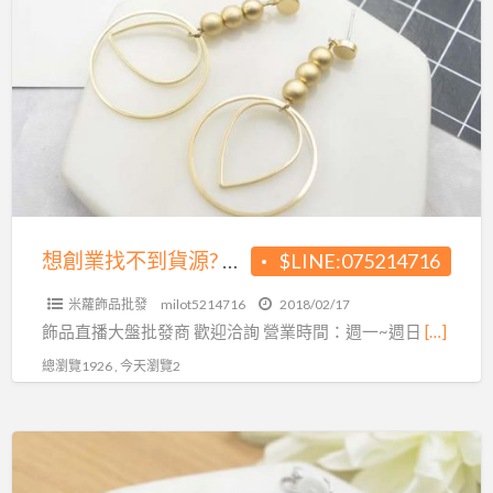
a
創
t
業
找
不
到
貨
源?
飾
品
想創業找不到貨源? 飾品大盤商給您最優惠的價格!
$LINE:075214716
大
米蘿飾品批發
milot5214716
2018/02/17
盤
飾品直播大盤批發商 歡迎洽詢 營業時間：週一~週日
[…]
商
總瀏覽1926 , 今天瀏覽2
給
您
最
還
優
在
惠