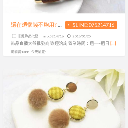
用?
現
今
還在煩惱錢不夠用? 現今直播當道 小額即可創業
$LINE:075214716
直
米蘿飾品批發
milot5214716
2018/01/25
播
飾品直播大盤批發商 歡迎洽詢 營業時間：週一~週日
[…]
當
總瀏覽1388 , 今天瀏覽1
道
小
額
還
即
在
可
煩
創
惱
業
錢
不
夠
用?