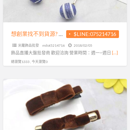
到
貨
源?
飾
品
想創業找不到貨源? 飾品大盤商給您最優惠的價格!
$LINE:075214716
大
米蘿飾品批發
milot5214716
2018/02/05
盤
飾品直播大盤批發商 歡迎洽詢 營業時間：週一~週日
[…]
商
總瀏覽1333 , 今天瀏覽0
給
您
最
還
優
在
惠
煩
的
惱
價
錢
格!
不
夠