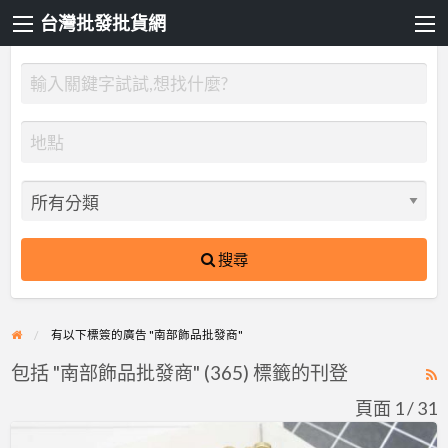
台灣批發批貨網
搜尋
有以下標簽的廣告 "南部飾品批發商"
包括 "南部飾品批發商" (365) 標籤的刊登
R
F
頁面 1 / 31
f
想