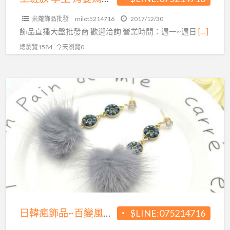
源
家
頭
米蘿飾品批發
milot5214716
2017/12/30
也
飾品直播大盤批發商 歡迎洽詢 營業時間：週一~週日
[…]
可
總瀏覽1584 , 今天瀏覽0
以
賺
錢
日
~
韓
超
瘋
夯
飾
飾
品
品
~
直
百
播
變
批
風
發
格
日韓瘋飾品~百變風格任你挑
$LINE:075214716
源
任
頭