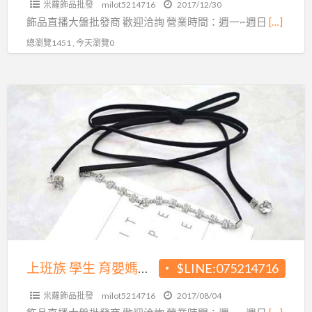
米蘿飾品批發
milot5214716
2017/12/30
你
飾品直播大盤批發商 歡迎洽詢 營業時間：週一~週日
[…]
挑
總瀏覽1451 , 今天瀏覽0
上
班
族
學
生
育
嬰
媽
媽
在
上班族 學生 育嬰媽媽在家也可以賺錢~超夯飾品直播批發源頭
$LINE:075214716
家
米蘿飾品批發
milot5214716
2017/08/04
也