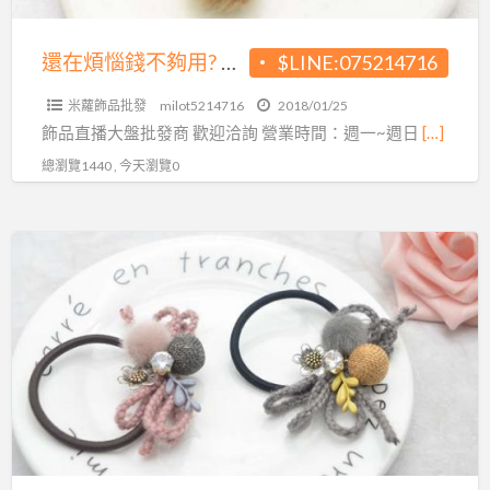
現
今
還在煩惱錢不夠用? 現今直播當道 小額即可創業
$LINE:075214716
直
米蘿飾品批發
milot5214716
2018/01/25
播
飾品直播大盤批發商 歡迎洽詢 營業時間：週一~週日
[…]
當
總瀏覽1440 , 今天瀏覽0
道
小
額
上
即
班
可
族
創
學
業
生
育
嬰
媽
媽