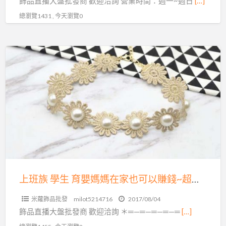
飾品直播大盤批發商 歡迎洽詢 營業時間：週一~週日
[…]
可
總瀏覽1431 , 今天瀏覽0
以
賺
錢
上
~
班
超
族
夯
學
飾
生
品
育
直
嬰
播
媽
批
媽
發
在
上班族 學生 育嬰媽媽在家也可以賺錢~超夯飾品直播批發源頭
源
家
頭
米蘿飾品批發
milot5214716
2017/08/04
也
飾品直播大盤批發商 歡迎洽詢 ＊═—═—═—═—═
[…]
可