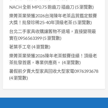
質
裝/
NACH 全新 MP0.75 鉋齒刀 插齒刀
(5 瀏覽數)
量
飾
低
樂菁茶業榮獲2026台灣陳年老茶品質鑑定競賽
品/
批
大獎！批發珍稀25-40年頂級老茶
(5 瀏覽數)
包
價
包
台北二手家具收購讓舊物不退場，直接變現最
歡
一
實在0956563399
(5 瀏覽數)
迎
件
加
荖葉手工皂
(4 瀏覽數)
起
入
樂菁茶業榮獲2026陳年老茶競賽佳績！頂級老
批/
會
茶批發首選，專業供應商。
(4 瀏覽數)
代
員
寄
暑假前夕賣大型家具回收大型家電0976393678
服
(4 瀏覽數)
務/
超
低
批