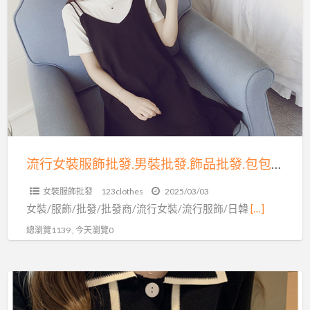
a
行
t
女
裝
服
飾
批
發.
男
裝
流行女裝服飾批發.男裝批發.飾品批發.包包批發.生活百貨批發.不限件數一件起批
批
女裝服飾批發
123clothes
2025/03/03
發.
女裝/服飾/批發/批發商/流行女裝/流行服飾/日韓
[…]
飾
總瀏覽1139 , 今天瀏覽0
品
批
發.
2022
包
流
包