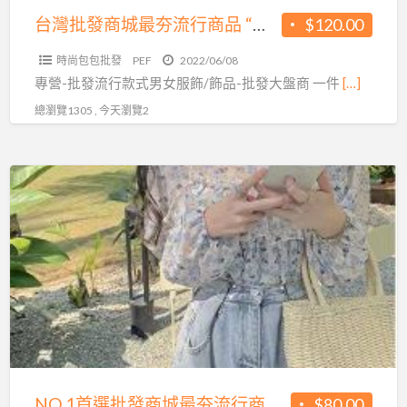
件
行
超
台灣批發商城最夯流行商品 “大回饋折扣熱烈搶批中”最新韓款女裝/男裝/飾品/包包 一件起批/代寄服務/超低批發價/
$120.00
起
商
低
批/
時尚包包批發
PEF
2022/06/08
品
批
超
專營-批發流行款式男女服飾/飾品-批發大盤商 一件
[…]
“大
發
商
總瀏覽1305 , 今天瀏覽2
回
價!!!
取
饋
貨/
折
NO.1
代
扣
首
寄
熱
選
服
烈
批
務
搶
發
高
批
商
質
中”
城
量
最
最
低
新
夯
批
韓
流
價
NO.1首選批發商城最夯流行商品 “大回饋折扣熱烈搶批中”最新韓款女裝/男裝/飾品/包包 一件起批/代寄服務/超低批發價/
$80.00