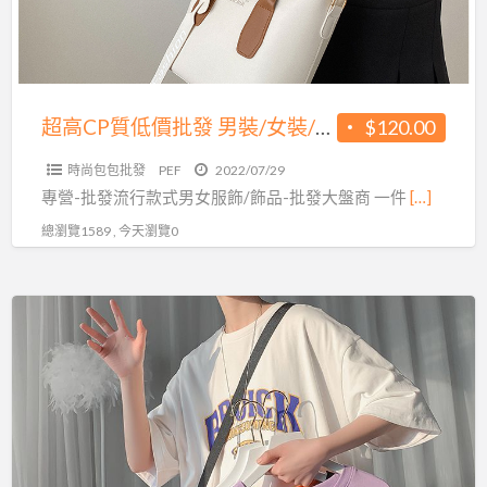
價
質
批
批
量
發』
發
低
一
男
批
件
裝/
價
超高CP質低價批發 男裝/女裝/飾品/包包『超低價批發』一件起批/超商取貨/代寄服務高質量低批價
$120.00
起
女
批/
時尚包包批發
PEF
2022/07/29
裝/
超
專營-批發流行款式男女服飾/飾品-批發大盤商 一件
[…]
飾
商
總瀏覽1589 , 今天瀏覽0
品/
取
包
貨/
包
韓
代
『超
系
寄
低
男
服
價
裝
務
批
超
高
發』
夯
質
一
批
量