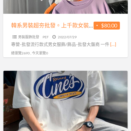
件
發。
低
起
上
批
批/
千
價
韓系男裝超夯批發。上千款女裝/男裝/飾品/包包/文具/流行可愛商品『超低價批發』-!!-一件起批/代寄服務/超低批發價!!!
$80.00
超
款
商
男裝服飾批發
PEF
2022/07/29
女
取
專營-批發流行款式男女服飾/飾品-批發大盤商 一件
[…]
裝/
貨/
總瀏覽2693 , 今天瀏覽0
男
代
裝/
寄
飾
2022
服
品/
流
務
包
行
高
包/
高
質
文
質
量
具/
超
低
流
低
批
行
價
價