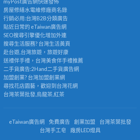
myPost廣告網
快速發佈
房屋修繕
水電維修廠商名錄
行銷必用:台灣B2B
分類廣告
貼近日常的
eTaiwan廣告網
SEO搜尋引擎優化
增加外連
搜尋生活服務? 台灣
生活黃頁
赴台遊,台灣旅遊
，旅遊好康
送禮伴手禮，台灣美食
伴手禮
推薦
二手貨廣告:2Hand
二手貨
廣告網
加盟創業? 台灣
加盟創業
網
尋找花店園藝，歡迎到
台灣花網
台灣茶葉批發
,烏龍茶,紅茶
eTaiwan廣告網
免費廣告
創業加盟
台灣茶葉批發
台灣手工皂
廠房LED燈具